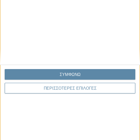
29.07.2026, 11:20
Η κρίση της προσδοκίας
Κάθε εποχή έχει τη δική της μεγάλη πολιτική κρίση. Άλλοτε ήταν η
κρίση της νομιμοποίησης. Άλλοτε η κρίση της
αντιπροσώπευσης...
ΣΥΜΦΩΝΩ
Παρεμβάσεις
ΠΕΡΙΣΣΟΤΕΡΕΣ ΕΠΙΛΟΓΕΣ
Κέλλυ Καμπάκη
Κέλλυ Καμπάκη: Η μαμά της Έμμας
γράφει για την “ισόβια καταδίκη
της”
Γιάννης Πανούσης