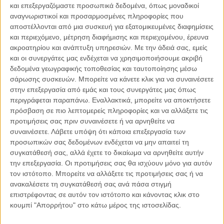
Τουρκία συμφωνήσει σε δικαιοδοτική επίλυση των
και επεξεργαζόμαστε προσωπικά δεδομένα, όπως μοναδικοί
διαφορών της με την Ελλάδα. Η ευρωπαϊκή αλληλεγγύη δεν
αναγνωριστικοί και προσαρμοσμένες πληροφορίες που
αρκεί να διακηρύσσεται στα λόγια, αλλά πρέπει να
αποστέλλονται από μια συσκευή για εξατομικευμένες διαφημίσεις
αποδεικνύεται και στην πράξη.
και περιεχόμενο, μέτρηση διαφήμισης και περιεχομένου, έρευνα
ακροατηρίου και ανάπτυξη υπηρεσιών.
Με την άδειά σας, εμείς
Ο Κώστας Χ. Χρυσόγονος είναι Καθηγητής Παν/μίου
και οι συνεργάτες μας ενδέχεται να χρησιμοποιήσουμε ακριβή
δεδομένα γεωγραφικής τοποθεσίας και ταυτοποίησης μέσω
Θεσσαλονίκης και τέως Ευρωβουλευτής
σάρωσης συσκευών. Μπορείτε να κάνετε κλικ για να συναινέσετε
Κοινοποιήστε:
στην επεξεργασία από εμάς και τους συνεργάτες μας όπως
περιγράφεται παραπάνω. Εναλλακτικά, μπορείτε να αποκτήσετε
Facebook
X
LinkedIn
WhatsApp
πρόσβαση σε πιο λεπτομερείς πληροφορίες και να αλλάξετε τις
προτιμήσεις σας πριν συναινέσετε ή να αρνηθείτε να
Εκτύπωση
συναινέσετε.
Λάβετε υπόψη ότι κάποια επεξεργασία των
προσωπικών σας δεδομένων ενδέχεται να μην απαιτεί τη
συγκατάθεσή σας, αλλά έχετε το δικαίωμα να αρνηθείτε αυτήν
την επεξεργασία. Οι προτιμήσεις σας θα ισχύουν μόνο για αυτόν
τον ιστότοπο. Μπορείτε να αλλάξετε τις προτιμήσεις σας ή να
ανακαλέσετε τη συγκατάθεσή σας ανά πάσα στιγμή
Διαβάστε περισσότερα:
επιστρέφοντας σε αυτόν τον ιστότοπο και κάνοντας κλικ στο
κουμπί "Απορρήτου" στο κάτω μέρος της ιστοσελίδας.