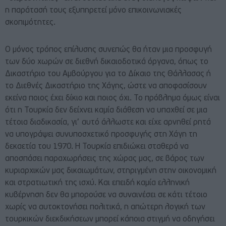
η παράτασή τους εξυπηρετεί μόνο επικοινωνιακές
σκοπιμότητες.
Ο μόνος τρόπος επίλυσης συνεπώς θα ήταν μια προσφυγή
των δύο χωρών σε διεθνή δικαιοδοτικά όργανα, όπως το
Δικαστήριο του Αμβούργου για το Δίκαιο της Θάλλασας ή
το Διεθνές Δικαστήριο της Χάγης, ώστε να αποφασίσουν
εκείνα ποιος έχει δίκιο και ποιος όχι. Το πρόβλημα όμως είναι
ότι η Τουρκία δεν δείχνει καμία διάθεση να υπαχθεί σε μια
τέτοια διαδικασία, γι’ αυτό άλλωστε και είχε αρνηθεί ρητά
να υπογράψει συνυποσχετικό προσφυγής στη Χάγη τη
δεκαετία του 1970. Η Τουρκία επιδιώκει σταθερά να
αποσπάσει παραχωρήσεις της χώρας μας, σε βάρος των
κυριαρχικών μας δικαιωμάτων, στηριγμένη στην οικονομική
και στρατιωτική της ισχύ. Και επειδή καμία ελληνική
κυβέρνηση δεν θα μπορούσε να συναινέσει σε κάτι τέτοιο
χωρίς να αυτοκτονήσει πολιτικά, η απώτερη λογική των
τουρκικών διεκδικήσεων μπορεί κάποια στιγμή να οδηγήσει