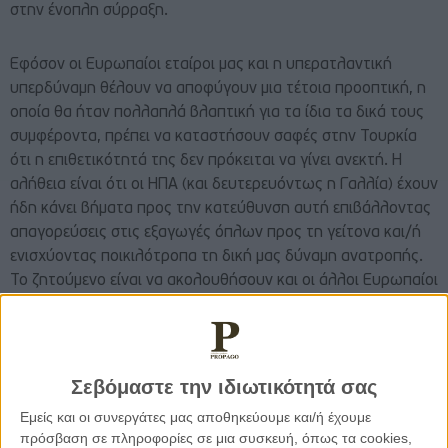
στην ένοπλη σύρραξη.
Εφόσον οι Ευρωπαίοι εταίροι μας και η υπερατλαντική
υπερδύναμη θέλουν να αποφύγουν μια τέτοια προοπτική, η
οποία θα ήταν πολλαπλά βλαπτική για τα ίδια τα δικά τους
συμφέροντα, πρέπει να καταστήσουν σαφές στην Τουρκία
ότι η επιθετικότητά της δεν πρόκειται να γίνει ανεκτή. Η
αλήθεια είναι ότι οι ΗΠΑ (και δευτερευόντως η Γαλλία) έχουν
ήδη κάνει βήματα προς την κατεύθυνση αυτή επιβάλλοντας
απαγορεύσεις στις εξαγωγές όπλων προς τη γείτονα και/ή
ενισχύοντας ποικιλότροπα τη δική μας δύναμη ανατροπής.
Το ζητούμενο είναι να ακολουθήσουν και οι άλλοι Ευρωπαίοι
και ιδίως εκείνοι (όπως η Γερμανία και η Ισπανία) που έχουν
συνάψει συμφωνίες προμήθειας στις τουρκικές ένοπλες
δυνάμεις οπλικών συστημάτων ικανών να ανατρέψουν τις
ισορροπίες ισχύος στο Αιγαίο και την Ανατολική Μεσόγειο.
Σεβόμαστε την ιδιωτικότητά σας
Οι παραδόσεις των συστημάτων αυτών (π.χ. γερμανικά
Εμείς και οι συνεργάτες μας αποθηκεύουμε και/ή έχουμε
υποβρύχια) πρέπει να ανασταλούν, τουλάχιστον εωσότου η
πρόσβαση σε πληροφορίες σε μια συσκευή, όπως τα cookies,