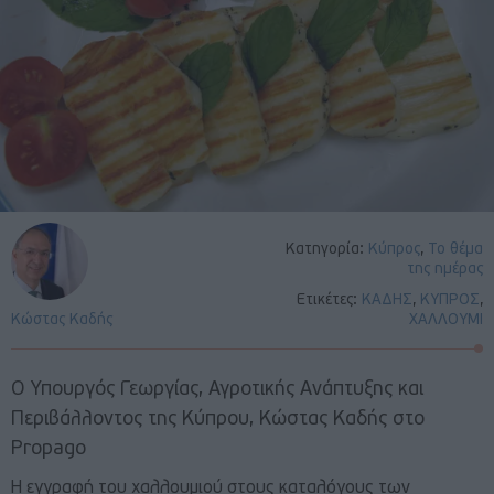
Κατηγορία:
Κύπρος
,
Το θέμα
της ημέρας
Ετικέτες:
ΚΑΔΗΣ
,
ΚΥΠΡΟΣ
,
Κώστας Καδής
ΧΑΛΛΟΥΜΙ
Ο Υπουργός Γεωργίας, Αγροτικής Ανάπτυξης και
Περιβάλλοντος της Κύπρου, Κώστας Καδής στο
Propago
Η εγγραφή του χαλλουμιού στους καταλόγους των