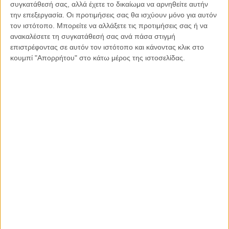
Κυβέρνηση έχει ήδη αρχίσει να υλοποιεί ένα πολύ
συγκατάθεσή σας, αλλά έχετε το δικαίωμα να αρνηθείτε αυτήν
συγκροτημένο και ολοκληρωμένο πλάνο.
την επεξεργασία. Οι προτιμήσεις σας θα ισχύουν μόνο για αυτόν
τον ιστότοπο. Μπορείτε να αλλάξετε τις προτιμήσεις σας ή να
ανακαλέσετε τη συγκατάθεσή σας ανά πάσα στιγμή
επιστρέφοντας σε αυτόν τον ιστότοπο και κάνοντας κλικ στο
κουμπί "Απορρήτου" στο κάτω μέρος της ιστοσελίδας.
Για παράδειγμα, μέσα από τις δύο τελευταίες προκηρύξεις
του επενδυτικού μέτρου του Προγράμματος Αγροτικής
Ανάπτυξης, θα δοθούν για επέκταση και εκσυγχρονισμό της
αιγοπροβατοτροφίας γύρω στα 30 εκ. ευρώ μέχρι το 2022,
ενώ μέσω ειδικού ερευνητικού προγράμματος διατίθενται