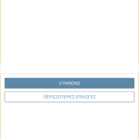
06.08.2026, 11:17
Όταν η ιστορία γίνεται γεωπολιτική: Η αναγνώριση της
Γενοκτονίας των Αρμενίων από το Ισραήλ
Η ομόφωνη απόφαση της κυβέρνησης του Ισραήλ να αναγνωρίσει
επισήμως τη Γενοκτονία των Αρμενίων δεν αποτελεί απλώς μια ιστορική
ΣΥΜΦΩΝΩ
ή..
ΠΕΡΙΣΣΟΤΕΡΕΣ ΕΠΙΛΟΓΕΣ