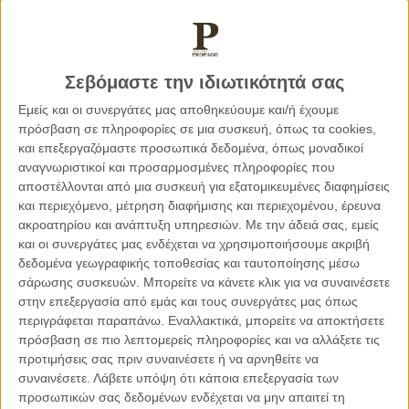
Σεβόμαστε την ιδιωτικότητά σας
Εμείς και οι συνεργάτες μας αποθηκεύουμε και/ή έχουμε
πρόσβαση σε πληροφορίες σε μια συσκευή, όπως τα cookies,
και επεξεργαζόμαστε προσωπικά δεδομένα, όπως μοναδικοί
αναγνωριστικοί και προσαρμοσμένες πληροφορίες που
Παρά τα προφανή οφέλη, η καταχώρηση του χαλλουμιού
αποστέλλονται από μια συσκευή για εξατομικευμένες διαφημίσεις
ως ΠΟΠ δημιούργησε ανησυχίες και αντιδράσεις που
και περιεχόμενο, μέτρηση διαφήμισης και περιεχομένου, έρευνα
σχετίζονται με την επάρκεια αιγοπρόβειου γάλακτος και
ακροατηρίου και ανάπτυξη υπηρεσιών.
Με την άδειά σας, εμείς
κάλυψη της ζήτησης, τη διαχείριση των προϊόντων που
και οι συνεργάτες μας ενδέχεται να χρησιμοποιήσουμε ακριβή
αποκλίνουν από τις προδιαγραφές του χαλλουμιού (πχ.
δεδομένα γεωγραφικής τοποθεσίας και ταυτοποίησης μέσω
προϊόντα με χαμηλά λιπαρά κτλ.), καθώς και τις πιθανές
σάρωσης συσκευών. Μπορείτε να κάνετε κλικ για να συναινέσετε
στην επεξεργασία από εμάς και τους συνεργάτες μας όπως
βελτιώσεις στον φάκελο του προϊόντος. Για αντιμετώπιση
περιγράφεται παραπάνω. Εναλλακτικά, μπορείτε να αποκτήσετε
όλων των ευκαιριών και προοπτικών που διανοίγονται με
πρόσβαση σε πιο λεπτομερείς πληροφορίες και να αλλάξετε τις
την κατοχύρωση αλλά και για τη διαχείριση των
προτιμήσεις σας πριν συναινέσετε ή να αρνηθείτε να
προκλήσεων που προκύπτουν από τους όποιους
συναινέσετε.
Λάβετε υπόψη ότι κάποια επεξεργασία των
περιορισμούς απορρέουν από τον συγκεκριμένο φάκελο, η
προσωπικών σας δεδομένων ενδέχεται να μην απαιτεί τη