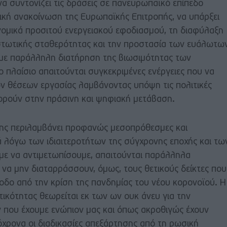
α συντονίζει τις δράσεις σε πανευρωπαϊκό επίπεδο
κή ανακοίνωση της Ευρωπαϊκής Επιτροπής, να υπάρξει
νομικά προσιτού ενεργειακού εφοδιασμού, τη διαφύλαξη
ιστωτικής σταθερότητας και την προστασία των ευάλωτω
, με παράλληλη διατήρηση της βιωσιμότητας των
ο πλαίσιο απαιτούνται συγκεκριμένες ενέργειες που να
ων θέσεων εργασίας λαμβάνοντας υπόψη τις πολιτικές
ορούν στην πράσινη και ψηφιακή μετάβαση.
ξης περιλαμβάνει προφανώς μεσοπρόθεσμες και
 λόγω των ιδιαιτεροτήτων της σύγχρονης εποχής και τω
ε να αντιμετωπίσουμε, απαιτούνται παράλληλα
να μην διαταρράσσουν, όμως, τους θετικούς δείκτες που
οδο από την κρίση της πανδημίας του νέου κορονοϊού. Η
τικότητας θεωρείται εκ των ων ουκ άνευ για την
που έχουμε ενώπιον μας και όπως ακροθιγώς έχουν
όχρονα οι διαδικασίες απεξάρτησης από τη ρωσική