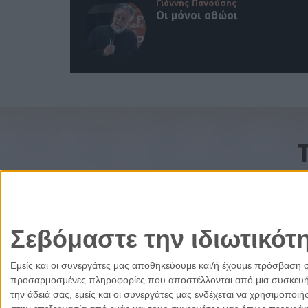
Γιάννης Πανούσης
Οι μόνοι αθώοι
Σεβόμαστε την ιδιωτικότ
Εμείς και οι συνεργάτες μας αποθηκεύουμε και/ή έχουμε πρόσβαση 
προσαρμοσμένες πληροφορίες που αποστέλλονται από μια συσκευή γι
την άδειά σας, εμείς και οι συνεργάτες μας ενδέχεται να χρησιμοπ