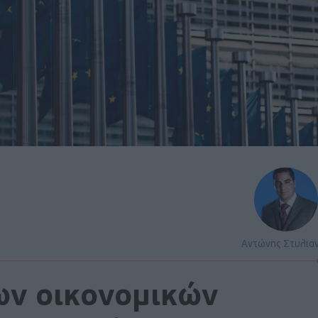
Αντώνης Στυλια
ων οικονομικών