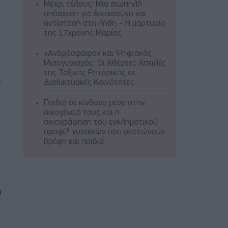
Μέχρι τέλους: Μια σιωπηλή
υπόσχεση για δικαιοσύνη και
αντίσταση στη λήθη – Η μαρτυρία
της 17χρονης Μαρίας
«Ανδρόσφαιρα» και Ψηφιακός
Μισογυνισμός: Οι Αθέατες Απειλές
της Τοξικής Ρητορικής σε
,
Διαδικτυακές Κοινότητες
Παιδιά σε κίνδυνο μέσα στην
οικογένειά τους και η
σκιαγράφηση του εγκληματικού
προφίλ γυναικών που σκοτώνουν
βρέφη και παιδιά
υ