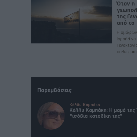
Όταν η 
γεωπολ
της Γε
από το
Η ομόφων
Ισραήλ να
Γενοκτονί
απλώς μια 
Παρεμβάσεις
Κέλλυ Καμπάκη
Κέλλυ Καμπάκη: Η μαμά της 
“ισόβια καταδίκη της”