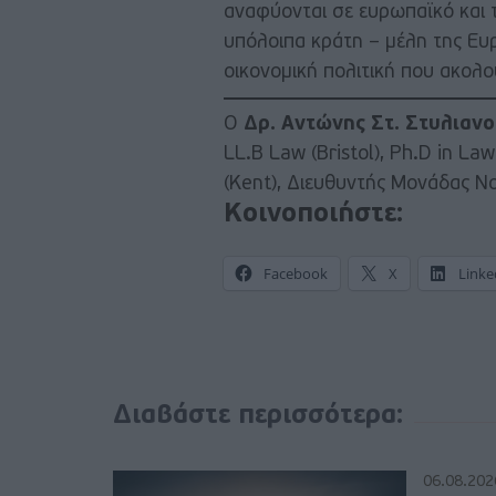
αναφύονται σε ευρωπαϊκό και τ
υπόλοιπα κράτη – μέλη της Ευρ
οικονομική πολιτική που ακολο
Ο
Δρ. Αντώνης Στ. Στυλιανο
LL.B Law (Bristol), Ph.D in L
(Kent), Διευθυντής Μονάδας Ν
Κοινοποιήστε:
Facebook
X
Linke
Διαβάστε περισσότερα:
06.08.202