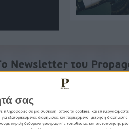
To Newsletter του Propag
Λάβετε την ανάλυση της ημέρας στο email σας
ητά σας
σε πληροφορίες σε μια συσκευή, όπως τα cookies, και επεξεργαζόμαστ
α εξατομικευμένες διαφημίσεις και περιεχόμενο, μέτρηση διαφήμισης 
οιήσουμε ακριβή δεδομένα γεωγραφικής τοποθεσίας και ταυτοποίησης μέ