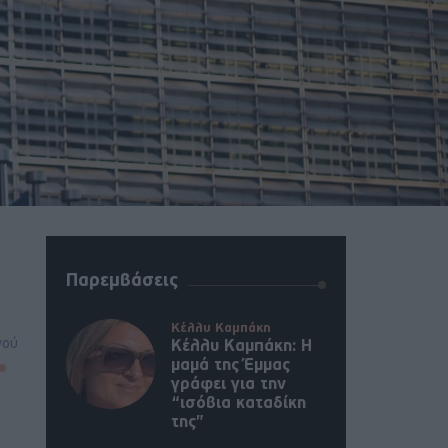
Παρεμβάσεις
Κέλλυ Καμπάκη
νού
Κέλλυ Καμπάκη: Η
μαμά της Έμμας
γράφει για την
“ισόβια καταδίκη
της”