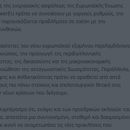
ης της ενεργειακής ασφάλειας της Ευρωπαϊκής Ένωσης
erEU πρέπει να συνεχίσουν με γοργούς ρυθμούς, την
α παρουσιάζονται προβλήματα σε σχέση με την
 συνθηκών.
ραιότητες του νέου ευρωπαϊκού εξαμήνου περιλαμβάνουν
οινώσεις, την προαγωγή της περιβαλλοντικής
ητας, της δικαιοσύνης και της μακροοικονομικής
ροώθηση της ανταγωνιστικής βιωσιμότητας. Παράλληλα,
ψης και Ανθεκτικότητας πρέπει να οριοθετεί από απτά
υς πιο πάνω στόχους και επιλειτουργούν θετικά στις
ν νέων κρίσεων που διάγουμε.
υμπέρασμα ότι, ενόψει και των προεδρικών εκλογών το
 απαιτείται μια συντονισμένη, σταθερή και δοκιμασμένη
αι ικανή να αντιμετωπίσει τις νέες προκλήσεις που