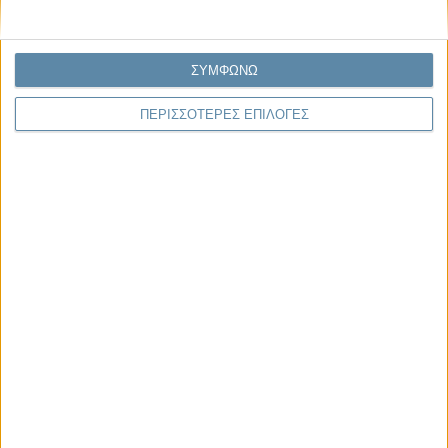
Facebook
X
LinkedIn
WhatsApp
Εκτύπωση
ΣΥΜΦΩΝΩ
ΠΕΡΙΣΣΟΤΕΡΕΣ ΕΠΙΛΟΓΕΣ
Διαβάστε περισσότερα: