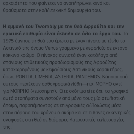
αρχαιότητα που φαίνεται να αναπληρώνει κενά και
θραύσματα στην καλλιτεχνική δημιουργία του.
H εμμονή του Twombly με την θεά Αφροδίτη και την
ερωτική επιθυμία είναι έκδηλη σε όλο το έργο του.
Το
1975 ύμνησε τη θεά του έρωτα με έναν πίνακα με τίτλο το
Λατινικό της όνομα Venus γραμμένο με κεφαλαία σε έντονο
κόκκινο χρώμα. Ο πίνακας συνιστά έναν κατάλογο από
σπάνιους επιθετικούς προσδιορισμούς της Αφροδίτης
καταχωρημένους με κεφαλαίους Λατινικούς χαρακτήρες,
όπως PONTIA, LIMENIA, ASTERIA, PANDEMOS. Κάποιοι από
αυτούς περιέχουν ορθογραφικά λάθη—π.χ. MOPHO αντί
για MORPHO («εύσχημη»). Είτε σκόπιμα είτε όχι, τα γραφικά
αυτά ατοπήματα συνιστούν από μόνα τους μία στυλιστική
άποψη, παραπέμποντας σε επιγραφικές αλλοιώσεις μέσα
στην πάροδο του χρόνου ή ακόμη και σε πιθανές εκκεντρικές
αναφορές στη θεά σε διάφορες λατρευτικές τελετουργίες
της.