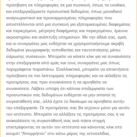
πρόσβαση σε πληροφορίες σε μια συσκευή, όπως τα cookies,
και επεξεργαζόμαστε προσωπικά δεδομένα, όπως μοναδικοί
αναγνωριστικοί και προσαρμοσμένες πληροφορίες που
αποστέλλονται από μια συσκευή για εξατομικευμένες διαφημίσεις
και περιεχόμενο, μέτρηση διαφήμισης και περιεχομένου, έρευνα
ακροατηρίου και ανάπτυξη υπηρεσιών.
Με την άδειά σας, εμείς
και οι συνεργάτες μας ενδέχεται να χρησιμοποιήσουμε ακριβή
δεδομένα γεωγραφικής τοποθεσίας και ταυτοποίησης μέσω
σάρωσης συσκευών. Μπορείτε να κάνετε κλικ για να συναινέσετε
στην επεξεργασία από εμάς και τους συνεργάτες μας όπως
Κοντά στο τέλος της ζωής του, το 2009, ύμνησε την
περιγράφεται παραπάνω. Εναλλακτικά, μπορείτε να αποκτήσετε
Αφροδίτη με τέσσερις πίνακες μεγάλου μεγέθους με
πρόσβαση σε πιο λεπτομερείς πληροφορίες και να αλλάξετε τις
τίτλο
LeavingPaphos Ringed with Waves
. Στον τελευταίο
προτιμήσεις σας πριν συναινέσετε ή να αρνηθείτε να
από αυτούς, μία πρασινογάλαζη θάλασσα καταλαμβάνει τον
συναινέσετε.
Λάβετε υπόψη ότι κάποια επεξεργασία των
καμβά ενώ πλοία-ιδεογραφήματα στάζουν σαν σταλακτίτες
προσωπικών σας δεδομένων ενδέχεται να μην απαιτεί τη
συγκατάθεσή σας, αλλά έχετε το δικαίωμα να αρνηθείτε αυτήν
ένα κοραλένιο κόκκινο, αποδίδοντας τη βίαιη δύναμη του
την επεξεργασία. Οι προτιμήσεις σας θα ισχύουν μόνο για αυτόν
έρωτα σαν μικρά αιχμηρά ξίφη ή σαν ανδρικά γεννητικά
τον ιστότοπο. Μπορείτε να αλλάξετε τις προτιμήσεις σας ή να
μόρια σε οργασμική έκρηξη. Ο τίτλος είναι ζωγραφισμένος
ανακαλέσετε τη συγκατάθεσή σας ανά πάσα στιγμή
επάνω στον πίνακα με έντονη κίτρινη μπογιά, σχεδόν
επιστρέφοντας σε αυτόν τον ιστότοπο και κάνοντας κλικ στο
σαν grafitti, και αποτελεί συμπύκνωση ενός ποιήματος του
κουμπί "Απορρήτου" στο κάτω μέρος της ιστοσελίδας.