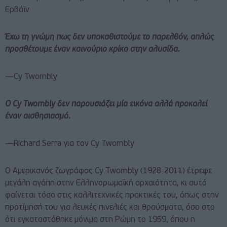
Ερβάϊν
Έχω τη γνώμη πως δεν υποκαθιστούμε το παρελθόν, απλώς
προσθέτουμε έναν καινούριο κρίκο στην αλυσίδα.
—Cy Twombly
Ο Cy Twombly δεν παρουσιάζει μία εικόνα αλλά προκαλεί
έναν αισθησιασμό.
—Richard Serra για τον Cy Twombly
Ο Αμερικανός ζωγράφος Cy Twombly (1928-2011) έτρεφε
μεγάλη αγάπη στην Ελληνορωμαΐκή αρχαιότητα, κι αυτό
φαίνεται τόσο στις καλλιτεχνικές πρακτικές του, όπως στην
προτίμησή του για λευκές πινελιές και θραύσματα, όσο στο
ότι εγκαταστάθηκε μόνιμα στη Ρώμη το 1959, όπου η