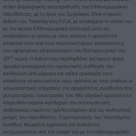
τίτλο
Cy
Twombly
:
Making
Past
Present
απηχεί μία ανάλογη
στάση δημιουργικής αντιπαραβολής του Ελληνορωμαϊκού
παρελθόντος με το έργο του ζωγράφου
.
Είναι η πρώτη
έκθεση του Twombly στις Η.Π.Α. με αντικείμενο τη σχέση του
με τον αρχαίο Ελληνορωμαϊκό πολιτισμό ώστε να
αναδειχθούν οι τρόποι με τους οποίους η αρχαιότητα
επηρέασε έναν από τους σημαντικότερους εκπροσώπους
του αφηρημένου εξπρεσιονισμού του δεύτερου μισού του
ου
20
αιώνα. Η έκθεση που περιλαμβάνει για πρώτη φορά
αρχαϊκά αντικείμενα της προσωπικής συλλογής του
καλλιτέχνη από μάρμαρο και χαλκό προσκαλεί τους
επισκέπτες να φανταστούν τους τρόπους με τους οποίους οι
γονιμοποιητικές επιδράσεις της αρχαιότητας συνέβαλαν στις
μεταμοντέρνες τεχνοτροπίες του. Μία υβριδική χρονικότητα
«παρελθόν-παρόν» καλλιεργεί την εντύπωση ενός
αισθησιακού παρόντος εμπλουτισμένου από τις πολιτιστικές
μνήμες του παρελθόντος. Ο μοντερνισμός του Twomblyπου
συνήθως θεωρείται ερμητικός και δυσνόητος
αναζωογονείται από την επαφή του με την ελληνορωμαϊκή