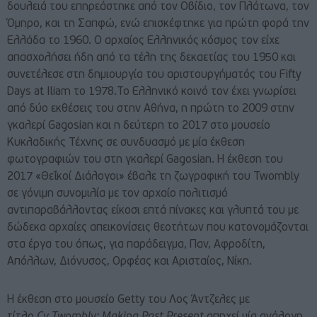
δουλειά του επηρεάστηκε από τον Οβίδιο, τον Πλάτωνα, τον
Όμηρο, και τη Σαπφώ, ενώ επισκέφτηκε για πρώτη φορά την
Ελλάδα το 1960. Ο αρχαίος Ελληνικός κόσμος τον είχε
απασχολήσει ήδη από τα τέλη της δεκαετίας του 1950 και
συνετέλεσε στη δημιουργία του αριστουργήματός του Fifty
Days at Iliam το 1978.Το Ελληνικό κοινό τον έχει γνωρίσει
από δύο εκθέσεις του στην Αθήνα, η πρώτη το 2009 στην
γκαλερί Gagosian και η δεύτερη το 2017 στο μουσείο
Κυκλαδικής Τέχνης σε συνδυασμό με μία έκθεση
φωτογραφιών του στη γκαλερί Gagosian. Η έκθεση του
2017 «Θεΐκοί Διάλογοι» έβαλε τη ζωγραφική του Twombly
σε γόνιμη συνομιλία με τον αρχαίο πολιτισμό
αντιπαραβάλλοντας είκοσι επτά πίνακες και γλυπτά του με
δώδεκα αρχαίες απεικονίσεις θεοτήτων που κατονομάζονται
στα έργα του όπως, για παράδειγμα, Παν, Αφροδίτη,
Απόλλων, Διόνυσος, Ορφέας και Αρισταίος, Νίκη.
Η έκθεση στο μουσείο Getty του Λος Άντζελες με