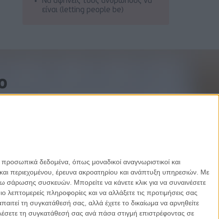
Να αφήνεις τους ανθρώπους να
είναι (letting people be)
o
ε προσωπικά δεδομένα, όπως μοναδικοί αναγνωριστικοί και
και περιεχομένου, έρευνα ακροατηρίου και ανάπτυξη υπηρεσιών.
Με
σω σάρωσης συσκευών. Μπορείτε να κάνετε κλικ για να συναινέσετε
 λεπτομερείς πληροφορίες και να αλλάξετε τις προτιμήσεις σας
αιτεί τη συγκατάθεσή σας, αλλά έχετε το δικαίωμα να αρνηθείτε
καλέσετε τη συγκατάθεσή σας ανά πάσα στιγμή επιστρέφοντας σε
Designed by Porcupine Colors
-
Developed by Joinweb