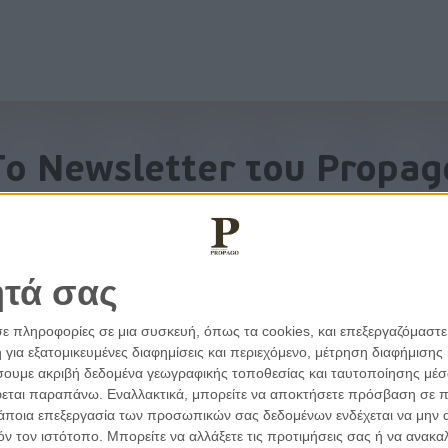
To Newsletter του Propag
Λάβετε την ανάλυση της ημέρας στο email σας
ητά σας
σε πληροφορίες σε μια συσκευή, όπως τα cookies, και επεξεργαζόμαστ
α εξατομικευμένες διαφημίσεις και περιεχόμενο, μέτρηση διαφήμισης 
οιήσουμε ακριβή δεδομένα γεωγραφικής τοποθεσίας και ταυτοποίησης μέ
εται παραπάνω. Εναλλακτικά, μπορείτε να αποκτήσετε πρόσβαση σε πιο
άποια επεξεργασία των προσωπικών σας δεδομένων ενδέχεται να μην απ
τόν τον ιστότοπο. Μπορείτε να αλλάξετε τις προτιμήσεις σας ή να ανα
εμβάσεις