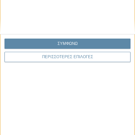
28.02.2022, 21:43
ΕΛΛΆΔΑ, ΤΟ ΘΈΜΑ ΤΗΣ ΗΜΈΡΑΣ
Η Έκτακτη Σύνοδος της Γενικής Συνέλευσης του
ΟΗΕ για την Ουκρανία
ΣΥΜΦΩΝΩ
ΠΕΡΙΣΣΟΤΕΡΕΣ ΕΠΙΛΟΓΕΣ
Παρεμβάσεις
Κέλλυ Καμπάκη
Κέλλυ Καμπάκη: Η μαμά της Έμμας
γράφει για την “ισόβια καταδίκη
της”
Γιάννης Πανούσης
Οι μόνοι αθώοι