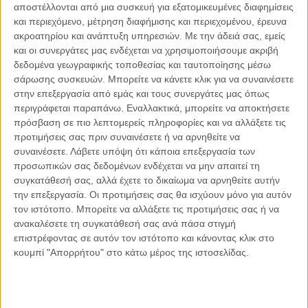
αποστέλλονται από μια συσκευή για εξατομικευμένες διαφημίσεις
και περιεχόμενο, μέτρηση διαφήμισης και περιεχομένου, έρευνα
ακροατηρίου και ανάπτυξη υπηρεσιών.
Με την άδειά σας, εμείς
και οι συνεργάτες μας ενδέχεται να χρησιμοποιήσουμε ακριβή
δεδομένα γεωγραφικής τοποθεσίας και ταυτοποίησης μέσω
σάρωσης συσκευών. Μπορείτε να κάνετε κλικ για να συναινέσετε
στην επεξεργασία από εμάς και τους συνεργάτες μας όπως
περιγράφεται παραπάνω. Εναλλακτικά, μπορείτε να αποκτήσετε
πρόσβαση σε πιο λεπτομερείς πληροφορίες και να αλλάξετε τις
προτιμήσεις σας πριν συναινέσετε ή να αρνηθείτε να
συναινέσετε.
Λάβετε υπόψη ότι κάποια επεξεργασία των
προσωπικών σας δεδομένων ενδέχεται να μην απαιτεί τη
συγκατάθεσή σας, αλλά έχετε το δικαίωμα να αρνηθείτε αυτήν
την επεξεργασία. Οι προτιμήσεις σας θα ισχύουν μόνο για αυτόν
26.05.2022, 19:00
τον ιστότοπο. Μπορείτε να αλλάξετε τις προτιμήσεις σας ή να
ΠΑΡΕΜΒΆΣΕΙΣ, ΤΟ ΘΈΜΑ ΤΗΣ ΗΜΈΡΑΣ
ανακαλέσετε τη συγκατάθεσή σας ανά πάσα στιγμή
Ο πόλεμος στην Ουκρανία και οι επιπτώσεις στην
επιστρέφοντας σε αυτόν τον ιστότοπο και κάνοντας κλικ στο
παγκόσμια ναυτιλία
κουμπί "Απορρήτου" στο κάτω μέρος της ιστοσελίδας.