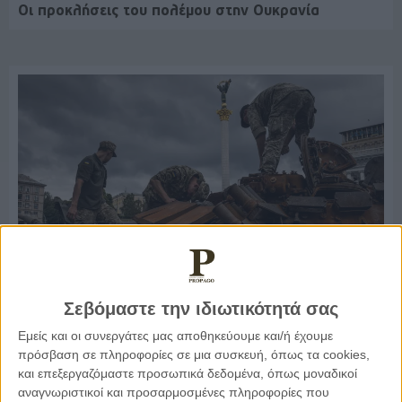
Οι προκλήσεις του πολέμου στην Ουκρανία
Σεβόμαστε την ιδιωτικότητά σας
24.08.2022, 19:11
ΤΟ ΘΈΜΑ ΤΗΣ ΗΜΈΡΑΣ
Εμείς και οι συνεργάτες μας αποθηκεύουμε και/ή έχουμε
πρόσβαση σε πληροφορίες σε μια συσκευή, όπως τα cookies,
Έξι μήνες πολέμου στην Ουκρανία
και επεξεργαζόμαστε προσωπικά δεδομένα, όπως μοναδικοί
αναγνωριστικοί και προσαρμοσμένες πληροφορίες που