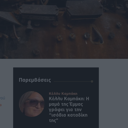
Παρεμβάσεις
Κέλλυ Καμπάκη
νού
Κέλλυ Καμπάκη: Η
μαμά της Έμμας
γράφει για την
“ισόβια καταδίκη
της”