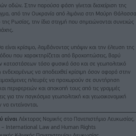
ών οδών. Στην παρούσα φάση γίνεται διαχείριση της
ιγμα, από την Ουκρανία από λιμάνια στη Μαύρη Θάλασσ
 της Ρωσίας, την ίδια στιγμή που σημειώνονται συνεχώς
μάχης.
α είναι κρίσιμο, λαμβάνοντας υπόψιν και την έλευση της
ιόδου που χαρακτηρίζεται από βροχοπτώσεις, βαρύ
ν καταστάσεων τόσο φυσικά όσο και σε γεωπολιτικό
 ενδεχομένως να αποδειχθεί κρίσιμη όσον αφορά στην
ντιμαχόμενες πλευρές να προχωρούν σε συντήρηση
αι περιφερειών και αποκοπή τους από τις γραμμές
ις για την παγκόσμια γεωπολιτική και γεωοικονομική
 να εντείνονται.
ύ είναι
Λέκτορας Νομικής στο Πανεπιστήμιο Λευκωσίας,
aw – International Law and Human Rights
ομικής Κλινικής Πανεπιστημίου Λευκωσίας