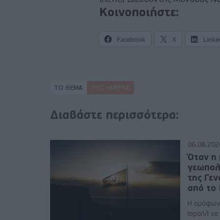
Κοινοποιήστε:
Facebook
X
Linke
ΤΟ ΘΕΜΑ
ΤΗΣ ΗΜΈΡΑΣ
Διαβάστε περισσότερα:
06.08.202
Όταν η 
γεωπολ
της Γε
από το
Η ομόφων
Ισραήλ να