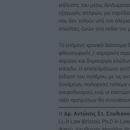
επίλυσής του μέσω διπλωματικ
εξαγωγής σιτηρών, για παράδε
που δεν τελούν υπό τον έλεγχο
απώλειες ζωών στο πεδίο της 
Το επόμενο χρονικό διάστημα θ
φθινοπωρινής / χειμερινής περ
χειμώνα και δημιουργία ελώδω
επίπεδο. Η αποτελμάτωση αυτή
έκβαση του πολέμου, με τις α
δυνάμεων, πολιορκίες πόλεων κ
ανεφοδιασμού, ενώ οι επιπτώσε
τάξη πραγμάτων θα συνεχίσουν
Ο
Δρ. Αντώνης Στ. Στυλιανο
LL.B Law (Bristol), Ph.D in L
(Kent), Διευθυντής Μονάδας Ν