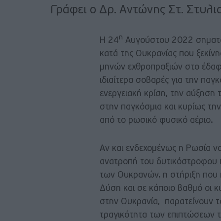
Γράφει ο Δρ. Αντώνης Στ. Στυλι
η
Η 24
Αυγούστου 2022 σηματοδ
κατά της Ουκρανίας που ξεκίν
μηνών εχθροπραξιών στο έδαφο
ιδιαίτερα σοβαρές για την πα
ενεργειακή κρίση, την αύξηση 
στην παγκόσμια και κυρίως τη
από το ρωσικό φυσικό αέριο.
Αν και ενδεχομένως η Ρωσία ν
ανατροπή του δυτικόστροφου π
των Ουκρανών, η στήριξη που 
Δύση και σε κάποιο βαθμό οι κ
στην Ουκρανία, παρατείνουν τ
τραγικότητα των επιπτώσεων το