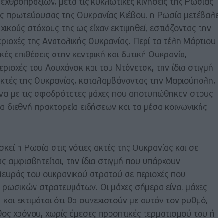
χθροπραξιών, μετά τις κυκλωτικές κινήσεις της Ρωσίας
ς πρωτεύουσας της Ουκρανίας Κιέβου, η Ρωσία μετέβαλ
ρχικούς στόχους της ως είχαν εκτιμηθεί, εστιάζοντας την
ιοχές της Ανατολικής Ουκρανίας. Περί τα τέλη Μάρτιου
ές επιθέσεις στην κεντρική και δυτική Ουκρανία,
εριοχές του Λουχάνσκ και του Ντόνετσκ, την ίδια στιγμή
 ακτές της Ουκρανίας, καταλαμβάνοντας την Μαριούπολη,
να με τις σφοδρότατες μάχες που αποτυπώθηκαν στους
τα διεθνή πρακτορεία ειδήσεων και τα μέσα κοινωνικής
σκεί η Ρωσία στις νότιες ακτές της Ουκρανίας και σε
ς αμφισβητείται, την ίδια στιγμή που υπάρχουν
λευράς του ουκρανικού στρατού σε περιοχές που
ν ρωσικών στρατευμάτων. Οι μάχες σήμερα είναι μάχες
αι εκτιμάται ότι θα συνεχιστούν με αυτόν τον ρυθμό,
θος χρόνου, χωρίς άμεσες προοπτικές τερματισμού του ή