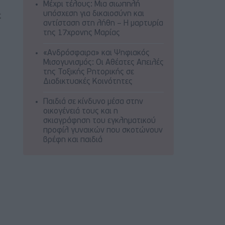
Μέχρι τέλους: Μια σιωπηλή
υπόσχεση για δικαιοσύνη και
ε
αντίσταση στη λήθη – Η μαρτυρία
της 17χρονης Μαρίας
«Ανδρόσφαιρα» και Ψηφιακός
Μισογυνισμός: Οι Αθέατες Απειλές
της Τοξικής Ρητορικής σε
Διαδικτυακές Κοινότητες
Παιδιά σε κίνδυνο μέσα στην
οικογένειά τους και η
σκιαγράφηση του εγκληματικού
προφίλ γυναικών που σκοτώνουν
βρέφη και παιδιά