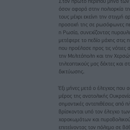
Στον πρώτο περίπου μήνα των ε
όσον αφορά στην πολιορκία τη
τους μέχρι εκείνη την στιγμή α
προσοχή της σε ρωσόφωνες περ
η Ρωσία, συνεχίζοντας πυραυλικ
μετέφερε το πεδίο μάχης στις π
που προέλασε προς τις νότιες
την Μελιτόπολη και την Χερσώ
τηλεοπτικούς μας δέκτες και σ
δικτύωσης.
Έξι μήνες μετά ο έλεγχος που α
μέρος της ανατολικής Ουκρανία
σημαντικές αντεπιθέσεις από π
βρίσκονται υπό τον έλεγχο τω
χαρακωμάτων και πυροβολικού κ
επιτείνοντας τον πόλεμο σε βά