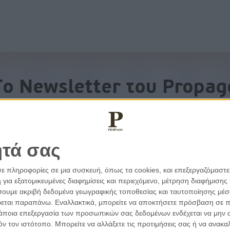
To Newsletter του Propag
Λάβετε την ανάλυση της ημέρας στο email σας
ητά σας
σε πληροφορίες σε μια συσκευή, όπως τα cookies, και επεξεργαζόμαστ
α εξατομικευμένες διαφημίσεις και περιεχόμενο, μέτρηση διαφήμισης 
οιήσουμε ακριβή δεδομένα γεωγραφικής τοποθεσίας και ταυτοποίησης μέ
εται παραπάνω. Εναλλακτικά, μπορείτε να αποκτήσετε πρόσβαση σε πιο
άποια επεξεργασία των προσωπικών σας δεδομένων ενδέχεται να μην απ
τόν τον ιστότοπο. Μπορείτε να αλλάξετε τις προτιμήσεις σας ή να ανα
εμβάσεις