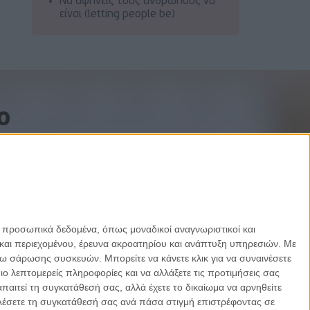
Να αφήνεις τους ανθρώπους να
είναι (letting people be)
o
ε προσωπικά δεδομένα, όπως μοναδικοί αναγνωριστικοί και
και περιεχομένου, έρευνα ακροατηρίου και ανάπτυξη υπηρεσιών.
Με
σω σάρωσης συσκευών. Μπορείτε να κάνετε κλικ για να συναινέσετε
 λεπτομερείς πληροφορίες και να αλλάξετε τις προτιμήσεις σας
αιτεί τη συγκατάθεσή σας, αλλά έχετε το δικαίωμα να αρνηθείτε
καλέσετε τη συγκατάθεσή σας ανά πάσα στιγμή επιστρέφοντας σε
Designed by Porcupine Colors
-
Developed by Joinweb