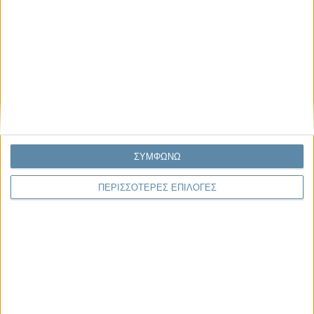
Γιάννης Πανούσης
Μικροδιάβολοι ή άγουροι
εγκληματίες; – Άρθρο – παρέμβαση
στο Propago του Γιάννη Πανούση
Μαργαρίτης Τζίμας
Ο απέναντι
ΣΥΜΦΩΝΩ
ΠΕΡΙΣΣΟΤΕΡΕΣ ΕΠΙΛΟΓΕΣ
Μας αφορά
Πρόσφατα
Η κρίση της προσδοκίας