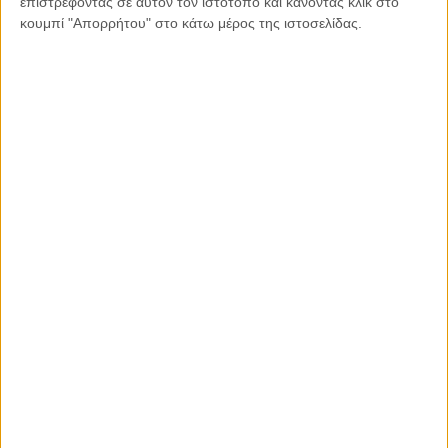
επιστρέφοντας σε αυτόν τον ιστότοπο και κάνοντας κλικ στο
κουμπί "Απορρήτου" στο κάτω μέρος της ιστοσελίδας.
25.03.2021, 7:55
ΕΛΛΆΔΑ, ΤΟ ΘΈΜΑ ΤΗΣ ΗΜΈΡΑΣ
Μίμης Ανδρουλάκης: Το 1821 επιστρέφει στην
ελληνική ιστορία με τον δικό του τρόπο