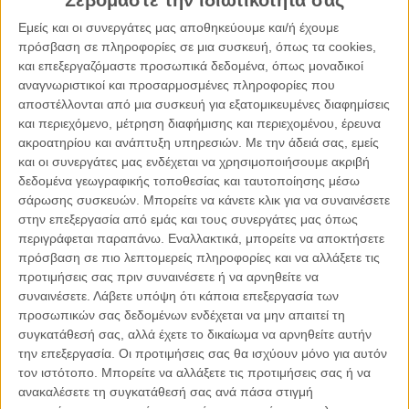
Σεβόμαστε την ιδιωτικότητά σας
ΕΛΛΆΔΑ, ΠΟΛΙΤΙΚΉ, ΤΟ ΘΈΜΑ ΤΗΣ ΗΜΈΡΑΣ
Εμείς και οι συνεργάτες μας αποθηκεύουμε και/ή έχουμε
200 χρόνια μετά
πρόσβαση σε πληροφορίες σε μια συσκευή, όπως τα cookies,
και επεξεργαζόμαστε προσωπικά δεδομένα, όπως μοναδικοί
αναγνωριστικοί και προσαρμοσμένες πληροφορίες που
αποστέλλονται από μια συσκευή για εξατομικευμένες διαφημίσεις
και περιεχόμενο, μέτρηση διαφήμισης και περιεχομένου, έρευνα
ακροατηρίου και ανάπτυξη υπηρεσιών.
Με την άδειά σας, εμείς
και οι συνεργάτες μας ενδέχεται να χρησιμοποιήσουμε ακριβή
δεδομένα γεωγραφικής τοποθεσίας και ταυτοποίησης μέσω
σάρωσης συσκευών. Μπορείτε να κάνετε κλικ για να συναινέσετε
στην επεξεργασία από εμάς και τους συνεργάτες μας όπως
περιγράφεται παραπάνω. Εναλλακτικά, μπορείτε να αποκτήσετε
πρόσβαση σε πιο λεπτομερείς πληροφορίες και να αλλάξετε τις
προτιμήσεις σας πριν συναινέσετε ή να αρνηθείτε να
συναινέσετε.
Λάβετε υπόψη ότι κάποια επεξεργασία των
προσωπικών σας δεδομένων ενδέχεται να μην απαιτεί τη
συγκατάθεσή σας, αλλά έχετε το δικαίωμα να αρνηθείτε αυτήν
25.03.2021, 11:27
την επεξεργασία. Οι προτιμήσεις σας θα ισχύουν μόνο για αυτόν
ΠΑΡΕΜΒΆΣΕΙΣ
τον ιστότοπο. Μπορείτε να αλλάξετε τις προτιμήσεις σας ή να
Στα αυτιά μας αντηχεί το σύνθημα των Αρματωλών
ανακαλέσετε τη συγκατάθεσή σας ανά πάσα στιγμή
και των Κλεφτών