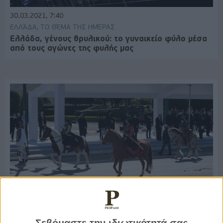
30.03.2021, 7:40
ΕΛΛΆΔΑ, ΤΟ ΘΈΜΑ ΤΗΣ ΗΜΈΡΑΣ
Ελλάδα, γένους θρυλικού: το γυναικείο φύλο μέσα
από τους αγώνες της φυλής μας
29.03.2021, 7:43