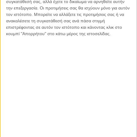
συγκατάθεσή σας, αλλά έχετε το δικαίωμα να αρνηθείτε αυτήν
ΔΙΚΑΙΟΣΎΝΗ, ΕΛΛΆΔΑ, ΤΟ ΘΈΜΑ ΤΗΣ ΗΜΈΡΑΣ
την επεξεργασία. Οι προτιμήσεις σας θα ισχύουν μόνο για αυτόν
Η Αρχή του άδικου στιγματισμού
τον ιστότοπο. Μπορείτε να αλλάξετε τις προτιμήσεις σας ή να
ανακαλέσετε τη συγκατάθεσή σας ανά πάσα στιγμή
επιστρέφοντας σε αυτόν τον ιστότοπο και κάνοντας κλικ στο
κουμπί "Απορρήτου" στο κάτω μέρος της ιστοσελίδας.
Παρεμβάσεις
Κέλλυ Καμπάκη
Κέλλυ Καμπάκη: Η μαμά της Έμμας
γράφει για την “ισόβια καταδίκη
της”
Γιάννης Πανούσης
Οι μόνοι αθώοι
Αντώνιος Ντακανάλης