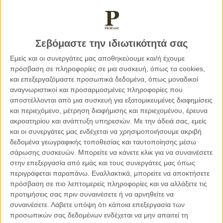
24.10.2021, 19:19
ΔΙΚΑΙΟΣΎΝΗ, ΠΑΡΕΜΒΆΣΕΙΣ, ΤΟ ΘΈΜΑ ΤΗΣ ΗΜΈΡΑΣ
Οι αρχές της δημοσιότητας και της προφορικότητας
Σεβόμαστε την ιδιωτικότητά σας
που διέπουν την ποινική δίκη
Εμείς και οι συνεργάτες μας αποθηκεύουμε και/ή έχουμε
πρόσβαση σε πληροφορίες σε μια συσκευή, όπως τα cookies,
και επεξεργαζόμαστε προσωπικά δεδομένα, όπως μοναδικοί
αναγνωριστικοί και προσαρμοσμένες πληροφορίες που
αποστέλλονται από μια συσκευή για εξατομικευμένες διαφημίσεις
και περιεχόμενο, μέτρηση διαφήμισης και περιεχομένου, έρευνα
ακροατηρίου και ανάπτυξη υπηρεσιών.
Με την άδειά σας, εμείς
και οι συνεργάτες μας ενδέχεται να χρησιμοποιήσουμε ακριβή
δεδομένα γεωγραφικής τοποθεσίας και ταυτοποίησης μέσω
σάρωσης συσκευών. Μπορείτε να κάνετε κλικ για να συναινέσετε
στην επεξεργασία από εμάς και τους συνεργάτες μας όπως
περιγράφεται παραπάνω. Εναλλακτικά, μπορείτε να αποκτήσετε
πρόσβαση σε πιο λεπτομερείς πληροφορίες και να αλλάξετε τις
προτιμήσεις σας πριν συναινέσετε ή να αρνηθείτε να
συναινέσετε.
Λάβετε υπόψη ότι κάποια επεξεργασία των
προσωπικών σας δεδομένων ενδέχεται να μην απαιτεί τη
28.03.2021, 10:37