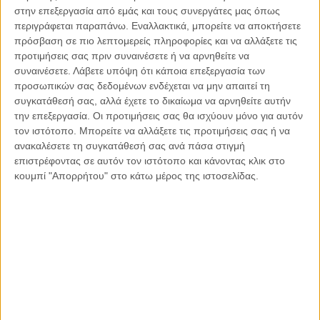
στην επεξεργασία από εμάς και τους συνεργάτες μας όπως
μικρομεσαίες επιχειρήσεις, ειδικά εκείνες που είναι νεοφυείς
περιγράφεται παραπάνω. Εναλλακτικά, μπορείτε να αποκτήσετε
και αυτές που ονομάζουμε spinouts, ούτως ώστε να
πρόσβαση σε πιο λεπτομερείς πληροφορίες και να αλλάξετε τις
προχωρήσουν με την εφαρμοσμένη έρευνα και την
προτιμήσεις σας πριν συναινέσετε ή να αρνηθείτε να
καινοτομία, ή την δημιουργία συγκεκριμένης ομάδας
συναινέσετε.
Λάβετε υπόψη ότι κάποια επεξεργασία των
διαχείρισης προγραμμάτων του Ευρωπαϊκού Συμβουλίου
προσωπικών σας δεδομένων ενδέχεται να μην απαιτεί τη
Καινοτομίας που θα εργάζεται στον τομέα της ανάπτυξης
συγκατάθεσή σας, αλλά έχετε το δικαίωμα να αρνηθείτε αυτήν
την επεξεργασία. Οι προτιμήσεις σας θα ισχύουν μόνο για αυτόν
οραμάτων για τομές στην τεχνολογία και την καινοτομία και
τον ιστότοπο. Μπορείτε να αλλάξετε τις προτιμήσεις σας ή να
τον συντονισμό τέτοιων δράσεων.
ανακαλέσετε τη συγκατάθεσή σας ανά πάσα στιγμή
επιστρέφοντας σε αυτόν τον ιστότοπο και κάνοντας κλικ στο
Σημαντικό ρόλο στις εργασίες και την λειτουργία του
κουμπί "Απορρήτου" στο κάτω μέρος της ιστοσελίδας.
Ευρωπαϊκού Συμβουλίου Καινοτομίας επιτελεί η στήριξη της
γυναικείας καινοτομίας και η γεφύρωση του χάσματος
καινοτομίας που παρατηρείται σε περιφερειακό επίπεδο.
Προς τούτους τους σκοπούς καθορίζονται συγκεκριμένα
βραβεία που έχουν την δική τους σημασία, ήτοι του
ευρωπαϊκού βραβείου γυναικείας καινοτομίας αλλά και του
βραβείου για την Ευρωπαϊκή Πρωτεύουσα Καινοτομίας
(iCapital), που ευελπιστούμε ότι θα αποτελέσει οδηγό για τις