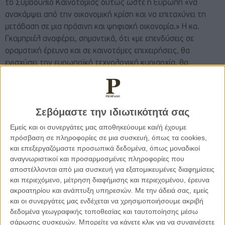
το Συμβούλιο Καινοτομίας ούτως ώστε η Ευρώπη «να
ανακάμψει από την οικονομική κρίση και να επιταχύνει τη
μετάβαση σε μια πράσινη και ψηφιακή οικονομία.» Η κα.
Γκαμπριέλ αναφέρει, σημαντικά, ότι «με επενδύσεις σε
οραματική έρευνα και σε καινοτόμες επιχειρήσεις, θα
ενισχύσει την ευρωπαϊκή τεχνολογική κυριαρχία, θα
αναβαθμίσει εκατοντάδες από τις πλέον ελπιδοφόρες
νεοφυείς επιχειρήσεις της Ευρώπης και θα προετοιμάσει το
έδαφος για την επικείμενη λειτουργία του Ευρωπαϊκού
Σεβόμαστε την ιδιωτικότητά σας
Χώρου Καινοτομίας.»
Εμείς και οι συνεργάτες μας αποθηκεύουμε και/ή έχουμε
πρόσβαση σε πληροφορίες σε μια συσκευή, όπως τα cookies,
Μέσω του Ευρωπαϊκού Συμβουλίου Καινοτομίας
και επεξεργαζόμαστε προσωπικά δεδομένα, όπως μοναδικοί
οριοθετούνται τα χαρακτηριστικά της νέας Ευρώπης και οι
αναγνωριστικοί και προσαρμοσμένες πληροφορίες που
τομείς πρώτιστου ενδιαφέροντος, σε νομικό, πολιτικό,
αποστέλλονται από μια συσκευή για εξατομικευμένες διαφημίσεις
οικονομικό και κοινωνικό πλαίσιο, που μπορούν να
και περιεχόμενο, μέτρηση διαφήμισης και περιεχομένου, έρευνα
επιλειτουργήσουν θετικά προς όφελος του στόχου
ακροατηρίου και ανάπτυξη υπηρεσιών.
Με την άδειά σας, εμείς
επίτευξης ενός βιώσιμου μέλλοντος. Το ίδιο το Συμβούλιο
και οι συνεργάτες μας ενδέχεται να χρησιμοποιήσουμε ακριβή
Καινοτομίας χαρακτηρίζεται από τέτοιες πρωτοποριακές
δεδομένα γεωγραφικής τοποθεσίας και ταυτοποίησης μέσω
σάρωσης συσκευών. Μπορείτε να κάνετε κλικ για να συναινέσετε
ενέργειες, όπως το μέσο Accelator που στηρίζει μικρές και