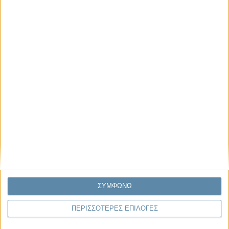
Μας αφορά
29.07.2026, 11:20
Η κρίση της προσδοκίας
Κάθε εποχή έχει τη δική της μεγάλη πολιτική κρίση. Άλλοτε ήταν η
κρίση της νομιμοποίησης. Άλλοτε η κρίση της
αντιπροσώπευσης...
ΣΥΜΦΩΝΩ
ΠΕΡΙΣΣΟΤΕΡΕΣ ΕΠΙΛΟΓΕΣ