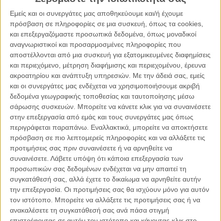
προϊστάμενο προς τον υφιστάμενο), είτε στην οριζόντια
Εμείς και οι συνεργάτες μας αποθηκεύουμε και/ή έχουμε
μορφή (εργαζόμενος εναντίον εργαζομένου).
πρόσβαση σε πληροφορίες σε μια συσκευή, όπως τα cookies,
και επεξεργαζόμαστε προσωπικά δεδομένα, όπως μοναδικοί
αναγνωριστικοί και προσαρμοσμένες πληροφορίες που
Το επόμενο χρονικό διάστημα αναμένεται να είναι πολύ
αποστέλλονται από μια συσκευή για εξατομικευμένες διαφημίσεις
δύσκολο για όλους. Ο εργασιακός τομέας έχει πληγεί και θα
και περιεχόμενο, μέτρηση διαφήμισης και περιεχομένου, έρευνα
πληγεί ακόμη περισσότερο. Ο εργασιακός εκφοβισμός
ακροατηρίου και ανάπτυξη υπηρεσιών.
Με την άδειά σας, εμείς
αναμένεται να αυξηθεί. Είναι σημαντικό να διασφαλιστεί ότι
και οι συνεργάτες μας ενδέχεται να χρησιμοποιήσουμε ακριβή
ο εργαζόμενος δεν θα αναγκαστεί να «αποδεχτεί αγόγγυστα»
δεδομένα γεωγραφικής τοποθεσίας και ταυτοποίησης μέσω
σάρωσης συσκευών. Μπορείτε να κάνετε κλικ για να συναινέσετε
την κατάσταση αυτή, επειδή θα θέτει ως προτεραιότητά του
στην επεξεργασία από εμάς και τους συνεργάτες μας όπως
την ανάγκη του για επιβίωση.
περιγράφεται παραπάνω. Εναλλακτικά, μπορείτε να αποκτήσετε
πρόσβαση σε πιο λεπτομερείς πληροφορίες και να αλλάξετε τις
Η Δωρίτα Μαρκαντώνη είναι Εκπαιδευτικός – Συγγραφέας –
προτιμήσεις σας πριν συναινέσετε ή να αρνηθείτε να
MSc in Leadership and Management in Education –
συναινέσετε.
Λάβετε υπόψη ότι κάποια επεξεργασία των
Εισηγήτρια σε θέματα Σχολικού Εκφοβισμού
προσωπικών σας δεδομένων ενδέχεται να μην απαιτεί τη
Κοινοποιήστε:
συγκατάθεσή σας, αλλά έχετε το δικαίωμα να αρνηθείτε αυτήν
την επεξεργασία. Οι προτιμήσεις σας θα ισχύουν μόνο για αυτόν
τον ιστότοπο. Μπορείτε να αλλάξετε τις προτιμήσεις σας ή να
Facebook
X
LinkedIn
WhatsApp
ανακαλέσετε τη συγκατάθεσή σας ανά πάσα στιγμή
επιστρέφοντας σε αυτόν τον ιστότοπο και κάνοντας κλικ στο