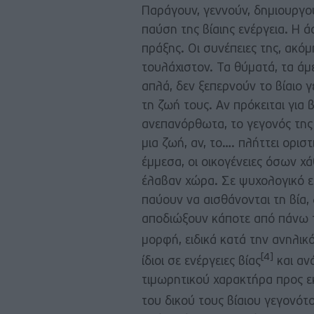
Παράγουν, γεννούν, δημιουργούν 
παύση της βίαιης ενέργεια. Η ά
πράξης. Οι συνέπειες της, ακό
τουλάχιστον. Τα θύματά, τα άμε
απλά, δεν ξεπερνούν το βίαιο 
τη ζωή τους. Αν πρόκειται για
ανεπανόρθωτα, το γεγονός της 
μια ζωή, αν, το…. πλήττει ορι
έμμεσα, οι οικογένειες όσων χά
έλαβαν χώρα. Σε ψυχολογικό επ
παύουν να αισθάνονται τη βία,
αποδιώξουν κάποτε από πάνω το
μορφή, ειδικά κατά την ανηλικ
[4]
ίδιοι σε ενέργειες βίας
και ανά
τιμωρητικού χαρακτήρα προς ε
του δικού τους βίαιου γεγονότ