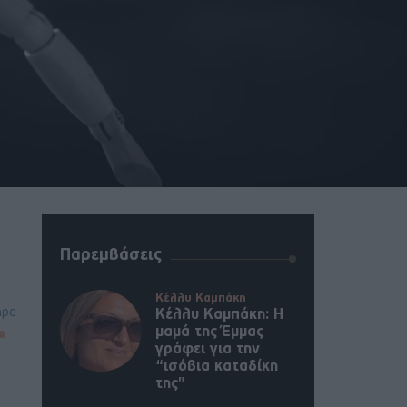
Παρεμβάσεις
Κέλλυ Καμπάκη
ήρα
Κέλλυ Καμπάκη: Η
μαμά της Έμμας
γράφει για την
“ισόβια καταδίκη
της”