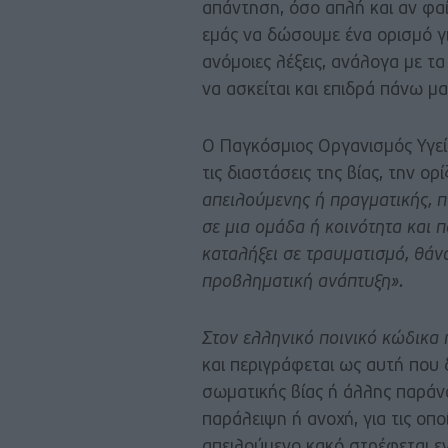
απάντηση, όσο απλή και αν φαίν
εμάς να δώσουμε ένα ορισμό γι
ανόμοιες λέξεις, ανάλογα με τ
να ασκείται και επιδρά πάνω μα
Ο Παγκόσμιος Οργανισμός Υγεί
τις διαστάσεις της βίας, την ορ
απειλούμενης ή πραγματικής, π
σε μια ομάδα ή κοινότητα και πο
καταλήξει σε τραυματισμό, θά
προβληματική ανάπτυξη».
Στον ελληνικό ποινικό κώδικα η
και περιγράφεται ως αυτή που 
σωματικής βίας ή άλλης παράν
παράλειψη ή ανοχή, για τις οπ
απειλούμενο κακό στρέφεται εν