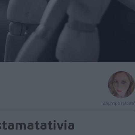
Δήμητρα Πλαστ
stamatativia