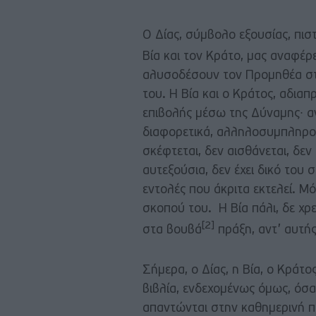
Ο Δίας, σύμβολο εξουσίας, πισ
Βία και τον Κράτο, μας αναφέρ
αλυσοδέσουν τον Προμηθέα στο
του. Η Βία και ο Κράτος, αδια
επιβολής μέσω της Δύναμης∙ αν
διαφορετικά, αλληλοσυμπληρού
σκέφτεται, δεν αισθάνεται, δεν
αυτεξούσια, δεν έχει δικό του σ
εντολές που άκριτα εκτελεί. Μ
σκοπού του. Η Βία πάλι, δε χρει
[2]
στα βουβά
πράξη, αντ’ αυτής
Σήμερα, ο Δίας, η Βία, ο Κράτο
βιβλία, ενδεχομένως όμως, όσα 
απαντώνται στην καθημερινή π