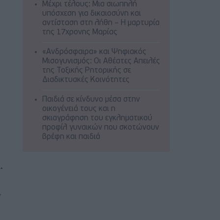
Μέχρι τέλους: Μια σιωπηλή
υπόσχεση για δικαιοσύνη και
αντίσταση στη λήθη – Η μαρτυρία
της 17χρονης Μαρίας
«Ανδρόσφαιρα» και Ψηφιακός
Μισογυνισμός: Οι Αθέατες Απειλές
της Τοξικής Ρητορικής σε
Διαδικτυακές Κοινότητες
Παιδιά σε κίνδυνο μέσα στην
οικογένειά τους και η
σκιαγράφηση του εγκληματικού
προφίλ γυναικών που σκοτώνουν
βρέφη και παιδιά
.
,