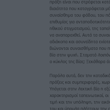
πράξη είναι που στρέφεται κατ
βιαιότητα που καταγράφεται μέ
συναίσθημα του φόβου, του πόν
επιθυμίας για ανταποδοτικότητ
ηθικού στιγματισμού, της ταπεί
να αναπαραχθεί. Αυτά τα συνα
αδιάκοπα και ασυνείδητα ενίοτε
βιώνονται συναισθήματα που π
βία στην ψυχή. Σταματά λοιπόν
ο κύκλος της βίας; Ξεκάθαρα όχ
Παρόλα αυτά, δεν την καταδικ
πράξεις και συμπεριφορές, χωρί
Υπάγεται στην λεκτική βία η ε
χαρακτηρισμοί ταπεινωτικοί, ο
τιμή και την υπόληψη, την εικ
του και ύπουλα πλήττουν την α