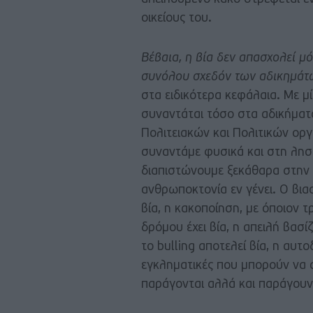
οικείους του.
Βέβαια, η βία δεν απασχολεί μό
συνόλου σχεδόν των αδικημάτω
στα ειδικότερα κεφάλαια. Με μί
συναντάται τόσο στα αδικήμα
Πολιτειακών και Πολιτικών οργ
συναντάμε φυσικά και στη ληστ
διαπιστώνουμε ξεκάθαρα στην
ανθρωποκτονία εν γένει. Ο βιασ
βία, η κακοποίηση, με όποιον τ
δρόμου έχει βία, η απειλή βασίζ
το bulling αποτελεί βία, η αυτο
εγκληματικές που μπορούν να α
παράγονται αλλά και παράγουν