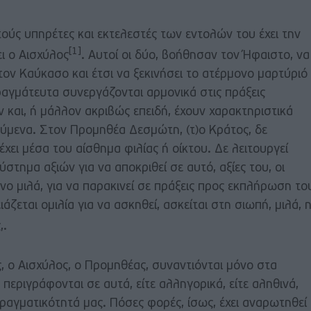
τούς υπηρέτες και εκτελεστές των εντολών του έχει την
[1]
ει ο Αισχύλος
. Αυτοί οι δύο, βοήθησαν τον Ήφαιστο, να
ν Καύκασο και έτσι να ξεκινήσει το ατέρμονο μαρτύριό
πραγμάτευτα συνεργάζονται αρμονικά στις πράξεις
 και, ή μάλλον ακριβώς επειδή, έχουν χαρακτηριστικά
μενα. Στον Προμηθέα Δεσμώτη, (τ)ο Κράτος, δε
 έχει μέσα του αίσθημα φιλίας ή οίκτου. Δε λειτουργεί
ύστημα αξιών για να αποκριθεί σε αυτό, αξίες του, οι
όνο μιλά, για να παρακινεί σε πράξεις προς εκπλήρωση το
άζεται ομιλία για να ασκηθεί, ασκείται στη σιωπή, μιλά, η
,.
ς, ο Αισχύλος, ο Προμηθέας, συναντιόνται μόνο στα
περιγράφονται σε αυτά, είτε αλληγορικά, είτε αληθινά,
ραγματικότητά μας. Πόσες φορές, ίσως, έχει αναρωτηθεί