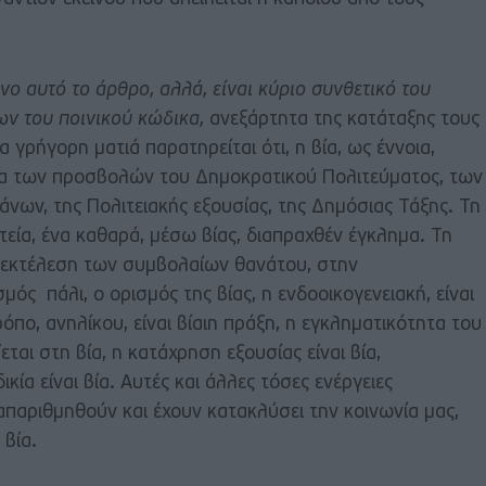
νο αυτό το άρθρο, αλλά, είναι κύριο συνθετικό του
ν του ποινικού κώδικα,
ανεξάρτητα της κατάταξης τους
α γρήγορη ματιά παρατηρείται ότι, η βία, ως έννοια,
τα των προσβολών του Δημοκρατικού Πολιτεύματος, των
άνων, της Πολιτειακής εξουσίας, της Δημόσιας Τάξης. Τη
εία, ένα καθαρά, μέσω βίας, διαπραχθέν έγκλημα. Τη
 εκτέλεση των συμβολαίων θανάτου, στην
μός πάλι, ο ορισμός της βίας, η ενδοοικογενειακή, είναι
ρόπο, ανηλίκου, είναι βίαιη πράξη, η εγκληματικότητα του
εται στη βία, η κατάχρηση εξουσίας είναι βία,
δικία είναι βία. Αυτές και άλλες τόσες ενέργειες
παριθμηθούν και έχουν κατακλύσει την κοινωνία μας,
 βία.