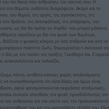
ά του πιο δικού σου ανθρώπου, του εαυτού σου. Η
σα στα θύματα, ουδέποτε διαγράφεται. Ακόμη και το
ου, του θυμού, της οργής, της αγανάκτησης, της
α στο δράστη, της ανασφάλειας, της απόρριψης, του
νωσης, ως βία θα πρέπει να ληφθεί∙ που μπορεί μάλιστα,
ισθήματα ταράζουν με βία την ψυχή των θυμάτων,
. Βιάζεται ο ψυχικός κόσμος με όσα επιδρούν και αντί να
ροσφέρουν ποιότητα ζωής, δημιουργείται η σκοτεινιά τη
 η βία, με την παύση της πράξης; Ξεκάθαρα όχι. Σταματά
ι, ανακυκλώνεται και ταλανίζει.
άζουμε πάντα, αντίθετα κάποιες φορές αποδεχόμαστε
ς να συναισθανόμαστε ότι είναι βίαιες και όμως είναι.
ξύβριση, αφού χρησιμοποιούνται εκφράσεις απαξιωτικές,
ι οποίοι χτυπούν απευθείας την ψυχή, προσβάλλοντας την
όνα του ανθρώπου για τον εαυτό του, την προσωπικότητά
υτοπεποίθησή του και την ανεμπόδιστη εξέλιξή του. Είνα