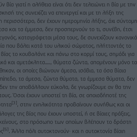
βία γιατί η αλήθεια είναι ότι δεν τελειώνει η βία με την
σκησή της συνεχίζει να επενεργεί και με τη λήξη της
μη περισσότερο, δεν έχουν ημερομηνία λήξης, όχι σύντομ
σα και τα έμμεσα, δεν προσπερνούν το τι, συνέβη, έτσι
γεγονός, καταγράφεται μέσα τους, δε συνεχίζουν κανονικά
 βία που βάλει κατά του υλικού σώματος, πλήττοντάς το
βίας το κουβαλάνε και πάνω στο κορμί τους, σημάδι για
στικά και αμετάκλητα…., θύματα ζώντα, απομένουν μόνο τα
θηκαν, οι οποίες βιώνουν άμεσα, ισόβια, τα όσα βίαια
ίπεδο, τα άμεσα, ζώντα θύματα, τα έμμεσα θύματα, δεν
 δεν την αποβάλλουν εύκολα, δε γνωρίζουμε αν θα την
υς. Όσοι έχουν υποστεί τη βία, σε οποιαδήποτέ της
[3]
ότητα
, στην ενηλικότητα προβαίνουν συνήθως και οι
λογες της βίας που έχουν υποστεί, ή σε βίαιες πράξεις,
κείνους, στο πρόσωπο των οποίων βλέπουν το δράστη
[5]
ος
. Άλλα πάλι αυτοκτονούν∙ και η αυτοκτονία βίαιη