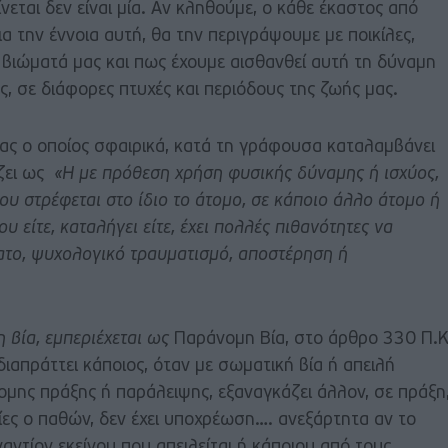
εται δεν είναι μία. Αν κληθούμε, ο κάθε έκαστος από
α την έννοια αυτή, θα την περιγράψουμε με ποικίλες,
α βιώματά μας και πως έχουμε αισθανθεί αυτή τη δύναμη
ς, σε διάφορες πτυχές και περιόδους της ζωής μας.
ας ο οποίος σφαιρικά, κατά τη γράφουσα καταλαμβάνει
ίζει ως
«Η με πρόθεση χρήση φυσικής δύναμης ή ισχύος,
ου στρέφεται στο ίδιο το άτομο, σε κάποιο άλλο άτομο ή
υ είτε, καταλήγει είτε, έχει πολλές πιθανότητες να
νατο, ψυχολογικό τραυματισμό, αποστέρηση ή
 βία, εμπεριέχεται ως
Παράνομη Βία, στο άρθρο 330 Π.Κ
διαπράττει κάποιος, όταν με σωματική βία ή απειλή
ομης πράξης ή παράλειψης, εξαναγκάζει άλλον, σε πράξη
οίες ο παθών, δεν έχει υποχρέωση…. ανεξάρτητα αν το
αντίον εκείνου που απειλείται ή κάποιου από τους