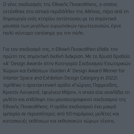
Ο νέος σχεδιασμός της Εθνικής Πινακοθήκης, ο οποίος
εντάχθηκε στο αστικό περιβάλλον της Αθήνας, πέρα από τη
δημιουργία ενός κτηρίου αντίστοιχου με τα σημαντικά
μουσεία των μεγάλων ευρωπαϊκών πρωτευουσών, έγινε
πολύ σύντομα τοπόσημο για την πόλη.
Για τον σχεδιασμό της, η Εθνική Πινακοθήκη έλαβε την
πρώτη της σημαντική διεθνή διάκριση. Με το Χρυσό βραβείο
«Α’ Design Award» στην Κατηγορία Σχεδιασμού Εσωτερικών
Χώρων και Εκθέσεων (Golden Α’ Design Award Winner for
Interior Space and Exhibition Design Category in 2022)
τιμήθηκε η αρχιτεκτονική ομάδα «Γιώργος Παρμενίδης,
Κριστίν Λονγκεπέ, Ιφιγένεια Μάρη», η οποία είχε αναλάβει τη
μελέτη και επίβλεψη του μουσειογραφικού σχεδιασμού της
Εθνικής Πινακοθήκης. Η ομάδα σχεδιασμού έχει μακρά
εμπειρία σε περισσότερες από 50 παρόμοιες μελέτες και
κατασκευές εκθέσεων και εκθεσιακών χώρων τέχνης.