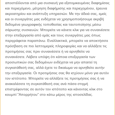
αποστέλλονται από μια συσκευή για εξατομικευμένες διαφημίσεις
την αίσθηση της ελεύθερης κίνησης και επιλογής.
και περιεχόμενο, μέτρηση διαφήμισης και περιεχομένου, έρευνα
Κοινοποιήστε:
ακροατηρίου και ανάπτυξη υπηρεσιών.
Με την άδειά σας, εμείς
και οι συνεργάτες μας ενδέχεται να χρησιμοποιήσουμε ακριβή
δεδομένα γεωγραφικής τοποθεσίας και ταυτοποίησης μέσω
Facebook
X
LinkedIn
WhatsApp
σάρωσης συσκευών. Μπορείτε να κάνετε κλικ για να συναινέσετε
στην επεξεργασία από εμάς και τους συνεργάτες μας όπως
Εκτύπωση
περιγράφεται παραπάνω. Εναλλακτικά, μπορείτε να αποκτήσετε
πρόσβαση σε πιο λεπτομερείς πληροφορίες και να αλλάξετε τις
προτιμήσεις σας πριν συναινέσετε ή να αρνηθείτε να
συναινέσετε.
Λάβετε υπόψη ότι κάποια επεξεργασία των
προσωπικών σας δεδομένων ενδέχεται να μην απαιτεί τη
Διαβάστε περισσότερα:
συγκατάθεσή σας, αλλά έχετε το δικαίωμα να αρνηθείτε αυτήν
την επεξεργασία. Οι προτιμήσεις σας θα ισχύουν μόνο για αυτόν
τον ιστότοπο. Μπορείτε να αλλάξετε τις προτιμήσεις σας ή να
ανακαλέσετε τη συγκατάθεσή σας ανά πάσα στιγμή
επιστρέφοντας σε αυτόν τον ιστότοπο και κάνοντας κλικ στο
κουμπί "Απορρήτου" στο κάτω μέρος της ιστοσελίδας.