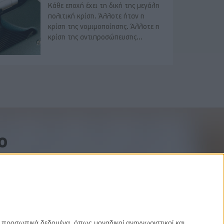
Κάθε εποχή έχει τη δική της μεγάλη
πολιτική κρίση. Άλλοτε ήταν η
κρίση της νομιμοποίησης. Άλλοτε η
κρίση της αντιπροσώπευσης...
o
ε προσωπικά δεδομένα, όπως μοναδικοί αναγνωριστικοί και