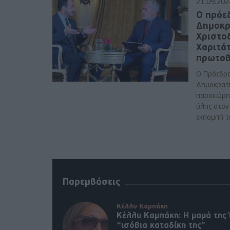
21.09.202
Ο πρόε
Δημοκρ
Χριστο
Χαριτά
πρωτοβ
Ο Πρόεδρο
Δημοκρατί
παραχώρησ
ύλης στον
εκπομπή τ
Παρεμβάσεις
Κέλλυ Καμπάκη
Κέλλυ Καμπάκη: Η μαμά της 
“ισόβια καταδίκη της”