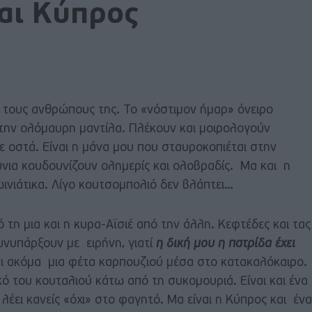
ναι Κύπρος
α τους ανθρώπους της. Το «νόστιμον ήμαρ» όνειρο
με την ολόμαυρη μαντίλα. Πλέκουν και μοιρολογούν
 οστά. Είναι η μάνα μου που σταυροκοπιέται στην
ούνια κουδουνίζουν ολημερίς και ολοβραδίς. Μα και η
ινιάτικα. Λίγο κουτσομπολιό δεν βλάπτει…
 τη μια και η κυρα-Αϊσιέ από την άλλη. Κεφτέδες και τας
υνυπάρξουν με ειρήνη, γιατί
η δική μου η πατρίδα έχει
ι ακόμα μια φέτα καρπουζιού μέσα στο κατακαλόκαιρο.
ό του κουταλιού κάτω από τη συκομουριά. Είναι και ένα
λέει κανείς «όχι» στο φαγητό. Μα είναι η Κύπρος και ένα