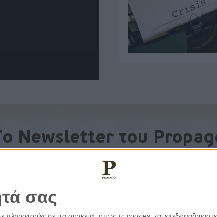
To Newsletter του Propag
Λάβετε την ανάλυση της ημέρας στο email σας
ητά σας
σε πληροφορίες σε μια συσκευή, όπως τα cookies, και επεξεργαζόμαστ