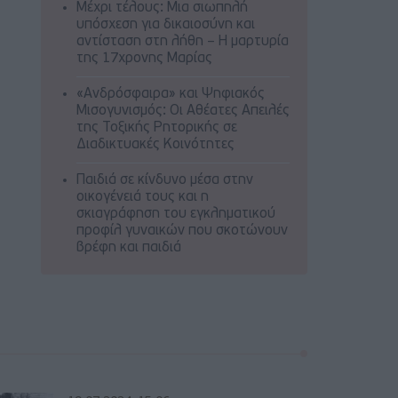
Μέχρι τέλους: Μια σιωπηλή
υπόσχεση για δικαιοσύνη και
αντίσταση στη λήθη – Η μαρτυρία
της 17χρονης Μαρίας
«Ανδρόσφαιρα» και Ψηφιακός
Μισογυνισμός: Οι Αθέατες Απειλές
της Τοξικής Ρητορικής σε
Διαδικτυακές Κοινότητες
Παιδιά σε κίνδυνο μέσα στην
οικογένειά τους και η
σκιαγράφηση του εγκληματικού
προφίλ γυναικών που σκοτώνουν
βρέφη και παιδιά