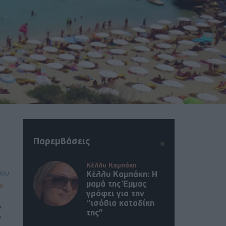
Παρεμβάσεις
Κέλλυ Καμπάκη
λου
Κέλλυ Καμπάκη: Η
μαμά της Έμμας
γράφει για την
“ισόβια καταδίκη
ς
της”