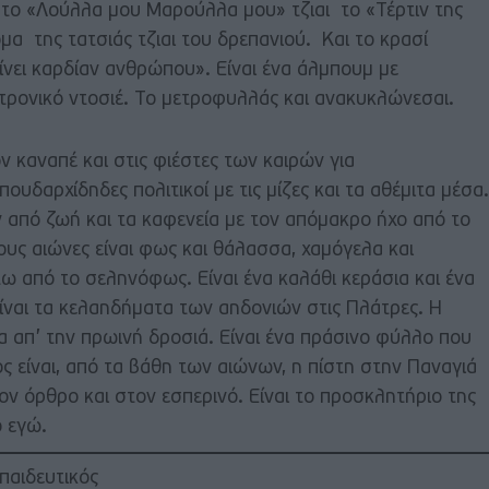
 το «Λούλλα μου Μαρούλλα μου» τζιαι το «Τέρτιν της
α της τατσιάς τζιαι του δρεπανιού. Και το κρασί
ίνει καρδίαν ανθρώπου». Είναι ένα άλμπουμ με
ρονικό ντοσιέ. Το μετροφυλλάς και ανακυκλώνεσαι.
ν καναπέ και στις φιέστες των καιρών για
ουδαρχίδηδες πολιτικοί με τις μίζες και τα αθέμιτα μέσα.
 από ζωή και τα καφενεία με τον απόμακρο ήχο από το
ους αιώνες είναι φως και θάλασσα, χαμόγελα και
ω από το σεληνόφως. Είναι ένα καλάθι κεράσια και ένα
ίναι τα κελαηδήματα των αηδονιών στις Πλάτρες. Η
α απ’ την πρωινή δροσιά. Είναι ένα πράσινο φύλλο που
ς είναι, από τα βάθη των αιώνων, η πίστη στην Παναγιά
τον όρθρο και στον εσπερινό. Είναι το προσκλητήριο της
το εγώ.
παιδευτικός