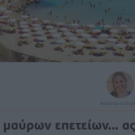
Μαρία Χριστοδού
 μαύρων επετείων… α