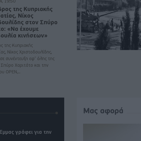
4, 19:50
δρος της Κυπριακής
ατίας, Νίκος
δουλίδης στον Σπύρο
το: «Να έχουμε
ουλία κινήσεων»
ς της Κυπριακής
ας, Νίκος Χριστοδουλίδης,
ε συνέντευξη εφ’ όλης της
 Σπύρο Χαριτάτο και την
ου ΟΡΕΝ,..
Μας αφορά
Έμμας γράφει για την