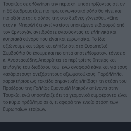
Τουρκίας σε ολόκληρη την περιοχή, υποστηρίζοντας ότι αν
η ΕΕ διαδραματίσει πιο πρωταγωνιστικό ρόλο θα γίνει και
πιο αξιόπιστος ο ρόλος της στο διεθνές γίγνεσθαι. «Είπα
στον κ. Μπορέλ ότι αντί να είστε υποκείμενα εκβιασμού από
τον Ερντογάν, αντιδράστε ενισχύοντας τα ελληνικά και
κυπριακά σύνορα που είναι και ευρωπαϊκά. Το ίδιο
αξιώνουμε και τώρα και ελπίζω ότι στο Ευρωπαϊκό
Συμβούλιο θα έχουμε και πιο απτά αποτελέσματα», τόνισε ο
κ. Αναστασιάδης.Απορρίπτει τα περί τρίτης θητείας και
επιλογής του διαδόχου του, ενώ αναφορά κάνει και για τους
«αχάριστους» ανεξάρτητους αξιωματούχους. Παράλληλα,
χαρακτήρισε ως «ακτίδα σημαντικής ελπίδας» τη στάση του
Προέδρου της Γαλλίας Εμανουέλ Μακρόν απέναντι στην
Τουρκία, ενώ υποστήριξε ότι τα γερμανικά συμφέροντα είναι
το κύριο πρόβλημα σε ό, τι αφορά την ενιαία στάση των
Ευρωπαίων εταίρων.