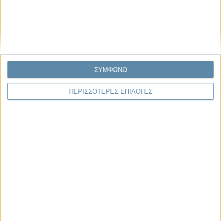
Γιάννης Πανούσης
Οι μόνοι αθώοι
ΣΥΜΦΩΝΩ
ΠΕΡΙΣΣΟΤΕΡΕΣ ΕΠΙΛΟΓΕΣ
Μας αφορά
29.07.2026, 11:20
Η κρίση της προσδοκίας
Κάθε εποχή έχει τη δική της μεγάλη πολιτική κρίση. Άλλοτε ήταν η