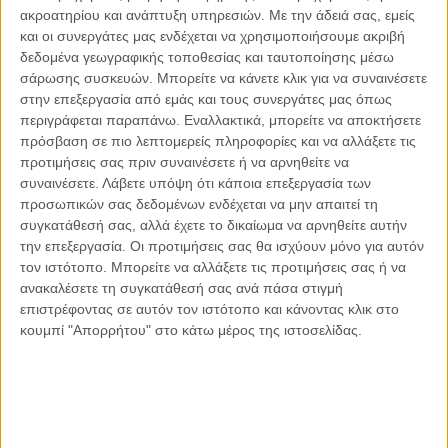
ακροατηρίου και ανάπτυξη υπηρεσιών.
Με την άδειά σας, εμείς
υπόλοιπες επιλογές, πέραν της στρατιωτικοποίησης,
και οι συνεργάτες μας ενδέχεται να χρησιμοποιήσουμε ακριβή
«δηλαδή το Διεθνές Δίκαιο, οι συνεργασίες στην περιοχή, η
δεδομένα γεωγραφικής τοποθεσίας και ταυτοποίησης μέσω
ΕΕ, ο ΟΗΕ» προσφέρονται πολύ πιο αποτελεσματικά για την
σάρωσης συσκευών. Μπορείτε να κάνετε κλικ για να συναινέσετε
αντιμετώπιση της επιθετικής στάσης έναντι της Κύπρου
στην επεξεργασία από εμάς και τους συνεργάτες μας όπως
αλλά και άλλων χωρών. «Δεν είναι δυνατό να χρησιμοποιείς
περιγράφεται παραπάνω. Εναλλακτικά, μπορείτε να αποκτήσετε
ρητορική παλικαρισμών αντί για “όπλα” που είναι
πρόσβαση σε πιο λεπτομερείς πληροφορίες και να αλλάξετε τις
προτιμήσεις σας πριν συναινέσετε ή να αρνηθείτε να
αποτελεσματικότερα» υπογράμμισε και χαρακτήρισε τη
συναινέσετε.
Λάβετε υπόψη ότι κάποια επεξεργασία των
συγκεκριμένη αναφορά «δηλώσεις πατριωτικού ρεαλισμού
προσωπικών σας δεδομένων ενδέχεται να μην απαιτεί τη
και ορθολογισμού, όχι για να παραδοθούμε αλλά για να
συγκατάθεσή σας, αλλά έχετε το δικαίωμα να αρνηθείτε αυτήν
αντιμετωπίσουμε αποτελεσματικά την τουρκική
την επεξεργασία. Οι προτιμήσεις σας θα ισχύουν μόνο για αυτόν
επιθετικότητα». Τέλος, τόνισε ότι η Κυπριακή Δημοκρατία
τον ιστότοπο. Μπορείτε να αλλάξετε τις προτιμήσεις σας ή να
είναι έτοιμη όταν η Ελλάδα το αποφασίσει να προχωρήσουν
ανακαλέσετε τη συγκατάθεσή σας ανά πάσα στιγμή
σε οριοθέτηση των ΑΟΖ, προσθέτοντας, παράλληλα, ότι η
επιστρέφοντας σε αυτόν τον ιστότοπο και κάνοντας κλικ στο
κουμπί "Απορρήτου" στο κάτω μέρος της ιστοσελίδας.
Λευκωσία κατανοεί απολύτως ότι αυτή τη στιγμή δεν είναι
αυτές οι προτεραιότητες της Αθήνας. Υπογράμμισε δε ότι η
συνεργασία με την ελληνική κυβέρνηση είναι πάντοτε άψογη
και ειλικρινής. «Στην πολιτική πρέπει να γνωρίζεις πότε να
εισέρχεσαι αλλά να ξέρεις την ίδια ώρα και ταυτόχρονα πότε