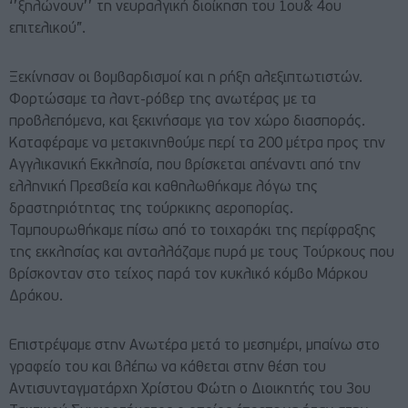
‘’ξηλώνουν’’ τη νευραλγική διοίκηση του 1ου& 4ου
επιτελικού”.
Ξεκίνησαν οι βομβαρδισμοί και η ρήξη αλεξιπτωτιστών.
Φορτώσαμε τα λαντ-ρόβερ της ανωτέρας με τα
προβλεπόμενα, και ξεκινήσαμε για τον χώρο διασποράς.
Καταφέραμε να μετακινηθούμε περί τα 200 μέτρα προς την
Αγγλικανική Εκκλησία, που βρίσκεται απέναντι από την
ελληνική Πρεσβεία και καθηλωθήκαμε λόγω της
δραστηριότητας της τούρκικης αεροπορίας.
Ταμπουρωθήκαμε πίσω από το τοιχαράκι της περίφραξης
της εκκλησίας και ανταλλάζαμε πυρά με τους Τούρκους που
βρίσκονταν στο τείχος παρά τον κυκλικό κόμβο Μάρκου
Δράκου.
Επιστρέψαμε στην Ανωτέρα μετά το μεσημέρι, μπαίνω στο
γραφείο του και βλέπω να κάθεται στην θέση του
Αντισυνταγματάρχη Χρίστου Φώτη ο Διοικητής του 3ου