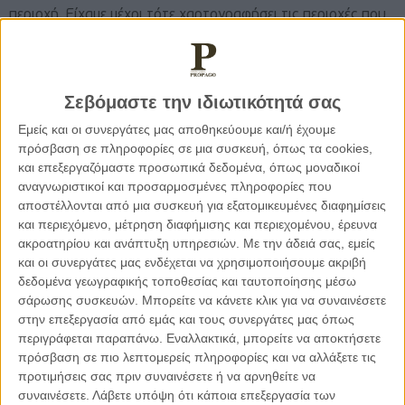
περιοχή. Είχαμε μέχρι τότε χαρτογραφήσει τις περιοχές που
είχαν καταλάβει οι Τούρκοι κατά την πρώτη φάση της
εισβολής, κοκκινίζοντας τον θύλακα που δημιουργήθηκε.
Ξεκίνησε την επόμενη μέρα η δεύτερη φάση της εισβολής και
Σεβόμαστε την ιδιωτικότητά σας
παίρναμε αναφορές για νέες περιοχές που έπεφταν στα χέρια
των Τούρκων. Και κοκκινίζαμε και κοκκινίζαμε τον χάρτη.
Εμείς και οι συνεργάτες μας αποθηκεύουμε και/ή έχουμε
Βγήκα από την τάξη που ήταν το 2ο Ε.Γ. όπου υπήρχε ο
πρόσβαση σε πληροφορίες σε μια συσκευή, όπως τα cookies,
χάρτης και με παράπονο και απογοήτευση κατευθύνθηκα
και επεξεργαζόμαστε προσωπικά δεδομένα, όπως μοναδικοί
αναγνωριστικοί και προσαρμοσμένες πληροφορίες που
προς την τάξη του 1ου & 4ου Ε.Γ. Περπατώντας στην αυλή
αποστέλλονται από μια συσκευή για εξατομικευμένες διαφημίσεις
του σχολείου βλέπω τον ταγματάρχη τότε του εφεδρικού
και περιεχόμενο, μέτρηση διαφήμισης και περιεχομένου, έρευνα
Παντελάκη Πανταζή, ο οποίος είχε εν τω μεταξύ
ακροατηρίου και ανάπτυξη υπηρεσιών.
Με την άδειά σας, εμείς
τραυματισθεί στην πρώτη φάση της εισβολής, να μπαίνει
και οι συνεργάτες μας ενδέχεται να χρησιμοποιήσουμε ακριβή
στο χώρο της αυλής και να διαπληκτίζεται φραστικώς με
δεδομένα γεωγραφικής τοποθεσίας και ταυτοποίησης μέσω
τον Διευθυντή του 2ου Επιτελικού Γραφείου της ΙΙΙ ΑΤΔ.
σάρωσης συσκευών. Μπορείτε να κάνετε κλικ για να συναινέσετε
στην επεξεργασία από εμάς και τους συνεργάτες μας όπως
περιγράφεται παραπάνω. Εναλλακτικά, μπορείτε να αποκτήσετε
Κατευθύνθηκα στην τάξη, κανένας δεν ήταν μέσα, πήρα μια
πρόσβαση σε πιο λεπτομερείς πληροφορίες και να αλλάξετε τις
κιμωλία και έγραψα με μεγάλα γράμματα στον πίνακα “πάλι
προτιμήσεις σας πριν συναινέσετε ή να αρνηθείτε να
με χρόνια με καιρούς πάλι δικά μας θα ‘ναι”. Πέρασε λίγη
συναινέσετε.
Λάβετε υπόψη ότι κάποια επεξεργασία των