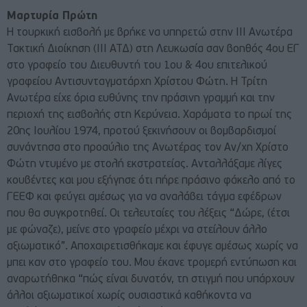
Μαρτυρία Πρώτη
Η τουρκική εισβολή με βρήκε να υπηρετώ στην III Ανωτέρα
Τακτική Διοίκηση (III ΑΤΔ) στη Λευκωσία σαν βοηθός 4ου ΕΓ
στο γραφείο του Διευθυντή του 1ου & 4ου επιτελικού
γραφείου Αντισυνταγματάρχη Χρίστου Φώτη. Η Τρίτη
Ανωτέρα είχε όρια ευθύνης την πράσινη γραμμή και την
περιοχή της εισβολής στη Κερύνεια. Χαράματα το πρωί της
20ης Ιουλίου 1974, προτού ξεκινήσουν οι βομβαρδισμοί
συνάντησα στο προαύλιο της Ανωτέρας τον Αν/χη Χρίστο
Φώτη ντυμένο με στολή εκστρατείας. Ανταλλάξαμε λίγες
κουβέντες και μου εξήγησε ότι πήρε πράσινο φάκελο από το
ΓΕΕΦ και φεύγει αμέσως για να αναλάβει τάγμα εφέδρων
που θα συγκροτηθεί. Οι τελευταίες του λέξεις “Δώρε, (έτσι
με φώναζε), μείνε στο γραφείο μέχρι να στείλουν άλλο
αξιωματικό”. Αποχαιρετισθήκαμε και έφυγε αμέσως χωρίς να
μπει καν στο γραφείο του. Μου έκανε τρομερή εντύπωση και
αναρωτήθηκα “πώς είναι δυνατόν, τη στιγμή που υπάρχουν
άλλοι αξιωματικοί χωρίς ουσιαστικά καθήκοντα να