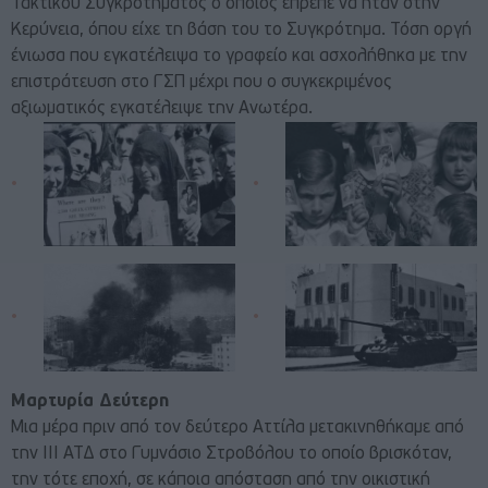
Τακτικού Συγκροτήματος ο οποίος έπρεπε να ήταν στην
Κερύνεια, όπου είχε τη βάση του το Συγκρότημα. Τόση οργή
ένιωσα που εγκατέλειψα το γραφείο και ασχολήθηκα με την
επιστράτευση στο ΓΣΠ μέχρι που ο συγκεκριμένος
αξιωματικός εγκατέλειψε την Ανωτέρα.
Μαρτυρία Δεύτερη
Μια μέρα πριν από τον δεύτερο Αττίλα μετακινηθήκαμε από
την ΙΙΙ ΑΤΔ στο Γυμνάσιο Στροβόλου το οποίο βρισκόταν,
την τότε εποχή, σε κάποια απόσταση από την οικιστική