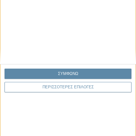
04.08.2026, 11:30
Στην εποχή της κατανόησης της πληροφορίας
Ζούμε σε μια παράδοξη εποχή. Ποτέ άλλοτε στην ιστορία της
ανθρωπότητας δεν είχαμε πρόσβαση σε τόση πληροφορία. Μέσα σε
λίγα..
ΣΥΜΦΩΝΩ
Παρεμβάσεις
ΠΕΡΙΣΣΟΤΕΡΕΣ ΕΠΙΛΟΓΕΣ
Κέλλυ Καμπάκη
Κέλλυ Καμπάκη: Η μαμά της Έμμας
γράφει για την “ισόβια καταδίκη
της”
Γιάννης Πανούσης