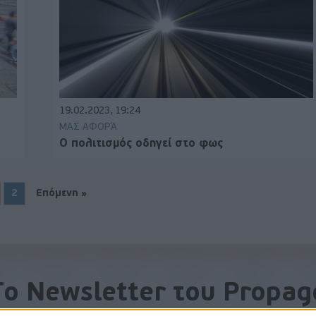
19.02.2023, 19:24
ΜΑΣ ΑΦΟΡΆ
Ο πολιτισμός οδηγεί στο φως
2
Επόμενη »
To Newsletter του Propag