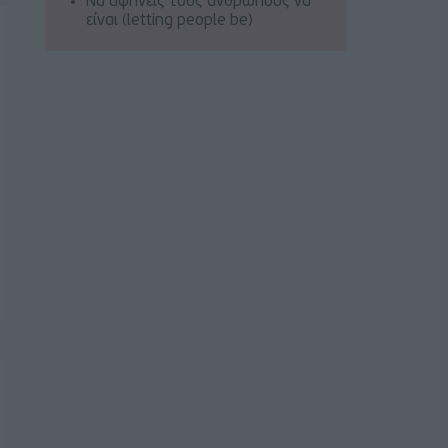
Να αφήνεις τους ανθρώπους να
είναι (letting people be)