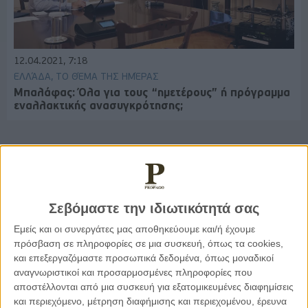
12.04.2021, 7:18
ΕΛΛΆΔΑ, ΤΟ ΘΈΜΑ ΤΗΣ ΗΜΈΡΑΣ
Μπαλάφας: Όλα για τους “ημετέρους” ή πρόγραμμα
εναλλακτικής ανασυγκρότησης;
Παρεμβάσεις
Σεβόμαστε την ιδιωτικότητά σας
Κέλλυ Καμπάκη
Εμείς και οι συνεργάτες μας αποθηκεύουμε και/ή έχουμε
Κέλλυ Καμπάκη: Η μαμά της Έμμας
πρόσβαση σε πληροφορίες σε μια συσκευή, όπως τα cookies,
γράφει για την “ισόβια καταδίκη
της”
και επεξεργαζόμαστε προσωπικά δεδομένα, όπως μοναδικοί
αναγνωριστικοί και προσαρμοσμένες πληροφορίες που
αποστέλλονται από μια συσκευή για εξατομικευμένες διαφημίσεις
και περιεχόμενο, μέτρηση διαφήμισης και περιεχομένου, έρευνα
Γιάννης Πανούσης