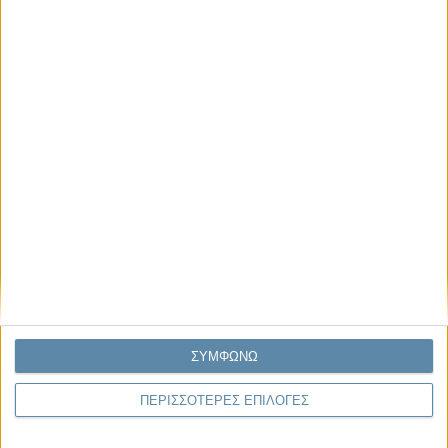
Μας αφορά
Πρόσφατα
Η κρίση της προσδοκίας
Ο Όλυμπος εντάχθηκε στον Κατάλογο Μνημείων
Παγκόσμιας Κληρονομιάς της UNESCO
Σεισμοί Βενεζουέλας 2026: Επιτόπια Διερεύνηση,
Τεκμηρίωση και Διδάγματα
Ανθισμένη συ-στολή
Να αφήνεις τους ανθρώπους να είναι (letting
ΣΥΜΦΩΝΩ
people be)
ΠΕΡΙΣΣΟΤΕΡΕΣ ΕΠΙΛΟΓΕΣ