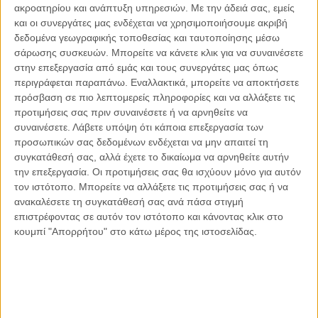
ακροατηρίου και ανάπτυξη υπηρεσιών.
Με την άδειά σας, εμείς
Οι μόνοι αθώοι
και οι συνεργάτες μας ενδέχεται να χρησιμοποιήσουμε ακριβή
δεδομένα γεωγραφικής τοποθεσίας και ταυτοποίησης μέσω
σάρωσης συσκευών. Μπορείτε να κάνετε κλικ για να συναινέσετε
στην επεξεργασία από εμάς και τους συνεργάτες μας όπως
περιγράφεται παραπάνω. Εναλλακτικά, μπορείτε να αποκτήσετε
Αντώνιος Ντακανάλης
πρόσβαση σε πιο λεπτομερείς πληροφορίες και να αλλάξετε τις
Τέμπη: Η Κορυφή του Παγόβουνου
μιας Κοινωνίας που βράζει
προτιμήσεις σας πριν συναινέσετε ή να αρνηθείτε να
συναινέσετε.
Λάβετε υπόψη ότι κάποια επεξεργασία των
προσωπικών σας δεδομένων ενδέχεται να μην απαιτεί τη
συγκατάθεσή σας, αλλά έχετε το δικαίωμα να αρνηθείτε αυτήν
την επεξεργασία. Οι προτιμήσεις σας θα ισχύουν μόνο για αυτόν
Γιάννης Πανούσης
τον ιστότοπο. Μπορείτε να αλλάξετε τις προτιμήσεις σας ή να
Μικροδιάβολοι ή άγουροι
εγκληματίες; – Άρθρο – παρέμβαση
ανακαλέσετε τη συγκατάθεσή σας ανά πάσα στιγμή
στο Propago του Γιάννη Πανούση
επιστρέφοντας σε αυτόν τον ιστότοπο και κάνοντας κλικ στο
κουμπί "Απορρήτου" στο κάτω μέρος της ιστοσελίδας.
Μαργαρίτης Τζίμας
Ο απέναντι