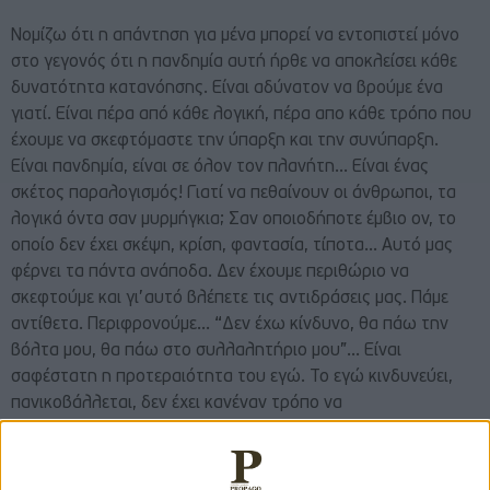
Νομίζω ότι η απάντηση για μένα μπορεί να εντοπιστεί μόνο
στο γεγονός ότι η πανδημία αυτή ήρθε να αποκλείσει κάθε
δυνατότητα κατανόησης. Είναι αδύνατον να βρούμε ένα
γιατί. Είναι πέρα από κάθε λογική, πέρα απο κάθε τρόπο που
έχουμε να σκεφτόμαστε την ύπαρξη και την συνύπαρξη.
Είναι πανδημία, είναι σε όλον τον πλανήτη… Είναι ένας
σκέτος παραλογισμός! Γιατί να πεθαίνουν οι άνθρωποι, τα
λογικά όντα σαν μυρμήγκια; Σαν οποιοδήποτε έμβιο ον, το
οποίο δεν έχει σκέψη, κρίση, φαντασία, τίποτα… Αυτό μας
φέρνει τα πάντα ανάποδα. Δεν έχουμε περιθώριο να
σκεφτούμε και γι’αυτό βλέπετε τις αντιδράσεις μας. Πάμε
αντίθετα. Περιφρονούμε… “Δεν έχω κίνδυνο, θα πάω την
βόλτα μου, θα πάω στο συλλαλητήριο μου”… Είναι
σαφέστατη η προτεραιότητα του εγώ. Το εγώ κινδυνεύει,
πανικοβάλλεται, δεν έχει κανέναν τρόπο να
αυτοπροστατευτεί και ξεσπάει σε ανταρσία.
-Το εγώ όταν θίγεται βγάζει άρνηση μπροστά; Άρνηση