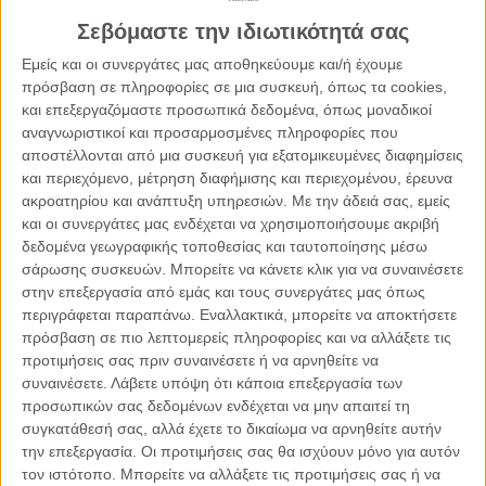
για τη μάσκα, άρνηση για τα μέτρα;
Σεβόμαστε την ιδιωτικότητά σας
Εμείς και οι συνεργάτες μας αποθηκεύουμε και/ή έχουμε
Ή άρνηση ή μια τυφλή υποταγή. Ένα φοβισμένο ανθρωπάκι,
πρόσβαση σε πληροφορίες σε μια συσκευή, όπως τα cookies,
και επεξεργαζόμαστε προσωπικά δεδομένα, όπως μοναδικοί
θα κάνω ότι μου πουν. Βγαίνει ο τάδε διάσημος λέει κάτι και
αναγνωριστικοί και προσαρμοσμένες πληροφορίες που
το καταπίνω. Σε αυτό πόνταρε πάρα πολύ ο Τραμπ. Αυτή η
αποστέλλονται από μια συσκευή για εξατομικευμένες διαφημίσεις
πόλωση ανάμεσα σε ένα άτομο που ζει με τον κίνδυνο του
και περιεχόμενο, μέτρηση διαφήμισης και περιεχομένου, έρευνα
θανάτου τον άμεσο, δεν έχει απάντηση στο γιατί και το πώς.
ακροατηρίου και ανάπτυξη υπηρεσιών.
Με την άδειά σας, εμείς
Αυτός ο άνθρωπος ή αντιδρά με ανταρσία ή με υποταγή ή
και οι συνεργάτες μας ενδέχεται να χρησιμοποιήσουμε ακριβή
βυθίζεται σε μια σύγχυση. Όπως ευκολα κυκλοφορούν
δεδομένα γεωγραφικής τοποθεσίας και ταυτοποίησης μέσω
αυτόν τον καιρό μύθοι, παραμύθια, θεωρίες συνωμοσίες για
σάρωσης συσκευών. Μπορείτε να κάνετε κλικ για να συναινέσετε
στην επεξεργασία από εμάς και τους συνεργάτες μας όπως
κακές δυνάμεις, παγκόσμιες, οι οποίες υπονομεύουν και
περιγράφεται παραπάνω. Εναλλακτικά, μπορείτε να αποκτήσετε
λοιπά και λοιπά…
πρόσβαση σε πιο λεπτομερείς πληροφορίες και να αλλάξετε τις
προτιμήσεις σας πριν συναινέσετε ή να αρνηθείτε να
-Αυτή η κατάσταση θεραπεύεται άμεσα ή θα
συναινέσετε.
Λάβετε υπόψη ότι κάποια επεξεργασία των
θεραπευτεί στην επόμενη κρίση που θα συναντήσουμε;
προσωπικών σας δεδομένων ενδέχεται να μην απαιτεί τη
συγκατάθεσή σας, αλλά έχετε το δικαίωμα να αρνηθείτε αυτήν
την επεξεργασία. Οι προτιμήσεις σας θα ισχύουν μόνο για αυτόν
Η γνώμη μου είναι ότι η ερώτησή σας είναι δεσμευμένη στην
τον ιστότοπο. Μπορείτε να αλλάξετε τις προτιμήσεις σας ή να