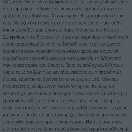
εξετάσεις. Θα έλεγα απερίφραστα ότι σε ένα μεγάλο χρονικό
διάστημα πια η ελληνική κοινωνία δεν έχει απάντηση στο
ερώτημα του θανάτου. Μη σας φανεί θεωρητικό αυτό που
λέω. Νομίζω ότι τουλάχιστον να το πω έτσι, οι παππούδες
και οι γιαγιάδες μας είχαν μια συμφιλίωση με τον θάνατο.
Συμφιλίωση όχι διανοητική, όχι με επιχειρήματα υπέρ ή κατά
ποιας κοσμοθεωρίας κτλ, καθόλου! Ίσως ήταν το γεγονός
ότι πάντα στην αγροτική κοινωνία υπάρχει μια οργανική
συμφιλίωση του ανθρώπου με τη συμφορά, τη βλάστηση,
την καρποφορία, τον θάνατο. Είναι φυσιολογικό, βλέπουν
γύρω τους τα ζώα πώς γεννάνε, πεθαίνουν, η σπορά πώς
λιώνει, χάνεται και βγαίνει το καινούργιο φυτό. Μην πω
περισσότερα, νομίζω είναι ένα ενδεχόμενο. Κυρίως θα
επέμενα για να το κάνω πιο ακριβές θεωρητικά ότι λείπει μια
εμπειρική ψηλάφιση κάποιας απάντησης. Ξέρετε ζούμε σε
έναν πολιτισμό, όπου το κατανοώ, η λέξη κατανοώ, το ρήμα
κατανοώ ταυτίζεται με το γνωρίζω. Αυτό είναι πρωτοφανές
στην ανθρώπινη ιστορία, τολμώ να πω. Η κατανόηση δεν
συνιστούσε ποτέ γνώση, παρά μόνον νεωτερικό παράδειγμα,