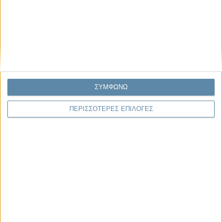
ΣΥΜΦΩΝΩ
ΠΕΡΙΣΣΟΤΕΡΕΣ ΕΠΙΛΟΓΕΣ
06.08.2026, 11:17
Όταν η ιστορία γίνεται γεωπολιτική: Η αναγνώριση της
Γενοκτονίας των Αρμενίων από το Ισραήλ
Η ομόφωνη απόφαση της κυβέρνησης του Ισραήλ να αναγνωρίσει
επισήμως τη Γενοκτονία των Αρμενίων δεν αποτελεί απλώς μια ιστορική
ή..