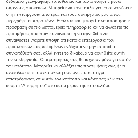
δεδομένα γεωγραφικής τοποθεσίας και ταυτοποίησης μέσω
σάρωσης συσκευών. Μπορείτε να κάνετε κλικ για να συναινέσετε
στην επεξεργασία από εμάς και τους συνεργάτες μας όπως
περιγράφεται παραπάνω. Εναλλακτικά, μπορείτε να αποκτήσετε
πρόσβαση σε πιο λεπτομερείς πληροφορίες και να αλλάξετε τις
προτιμήσεις σας πριν συναινέσετε ή να αρνηθείτε να
συναινέσετε.
Λάβετε υπόψη ότι κάποια επεξεργασία των
προσωπικών σας δεδομένων ενδέχεται να μην απαιτεί τη
συγκατάθεσή σας, αλλά έχετε το δικαίωμα να αρνηθείτε αυτήν
την επεξεργασία. Οι προτιμήσεις σας θα ισχύουν μόνο για αυτόν
τον ιστότοπο. Μπορείτε να αλλάξετε τις προτιμήσεις σας ή να
ανακαλέσετε τη συγκατάθεσή σας ανά πάσα στιγμή
επιστρέφοντας σε αυτόν τον ιστότοπο και κάνοντας κλικ στο
κουμπί "Απορρήτου" στο κάτω μέρος της ιστοσελίδας.
Ο χρόνος σταμάτησε , εκεί.. στο σημείο μηδέν, στις
23:18 :28… από τότε εμείς δεν μπορούμε να
συνεχίσουμε τη ζωή μας, μέχρι να μάθουμε τι ακριβώς
συνέβη..
Με τον αδέλφό μου, είχα μιλήσει μία βδομάδα πριν.