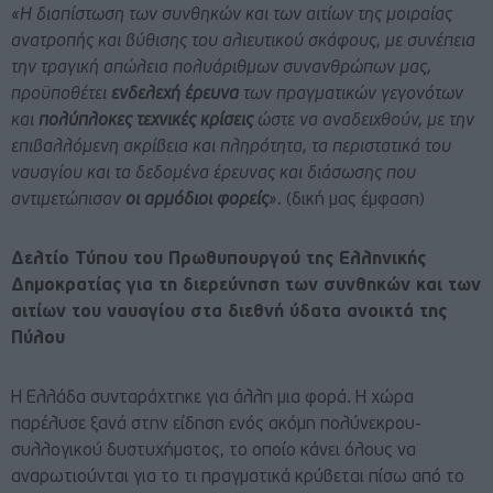
«Η διαπίστωση των συνθηκών και των αιτίων της μοιραίας
ανατροπής και βύθισης του αλιευτικού σκάφους, με συνέπεια
την τραγική απώλεια πολυάριθμων συνανθρώπων μας,
προϋποθέτει
ενδελεχή έρευνα
των πραγματικών γεγονότων
και
πολύπλοκες τεχνικές κρίσεις
ώστε να αναδειχθούν, με την
επιβαλλόμενη ακρίβεια και πληρότητα, τα περιστατικά του
ναυαγίου και τα δεδομένα έρευνας και διάσωσης που
αντιμετώπισαν
οι αρμόδιοι φορείς
».
(δική μας έμφαση)
Δελτίο Τύπου του Πρωθυπουργού της Ελληνικής
Δημοκρατίας για τη διερεύνηση των συνθηκών και των
αιτίων του ναυαγίου στα διεθνή ύδατα ανοικτά της
Πύλου
Η Ελλάδα συνταράχτηκε για άλλη μια φορά. Η χώρα
παρέλυσε ξανά στην είδηση ενός ακόμη πολύνεκρου-
συλλογικού δυστυχήματος, το οποίο κάνει όλους να
αναρωτιούνται για το τι πραγματικά κρύβεται πίσω από το