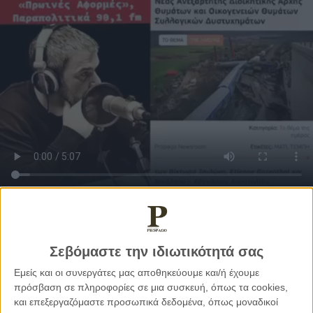
2. Νομική Θεώρηση του Υφιστάμενου Νομικού
Πλαισίου
Σεβόμαστε την ιδιωτικότητά σας
Εμείς και οι συνεργάτες μας αποθηκεύουμε και/ή έχουμε
ο
Στο δέκατο τέταρτο κεφάλαιο (14
)
του ελληνικού
πρόσβαση σε πληροφορίες σε μια συσκευή, όπως τα cookies,
Ποινικού Κώδικα (ΠΚ) με τίτλο: «Εγκλήματα κατά
και επεξεργαζόμαστε προσωπικά δεδομένα, όπως μοναδικοί
συγκοινωνιών, τηλεπικοινωνιών και άλλων κοινωφελών