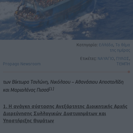
Κατηγορία:
Ελλάδα
,
Το θέμα
της ημέρας
Ετικέτες:
ΝΑΥΑΓΙΟ
,
ΠΥΛΟΣ
,
Propago Newsroom
ΤΕΜΠΗ
των Βίκτωρα Τσιλώνη, Νικόλαου – Αθανάσιου Αποστολίδη
[1]
και Μαριαλένας Πισσά
1. Η ανάγκη σύστασης Ανεξάρτητης Διοικητικής Αρχής
Διερεύνησης Συλλογικών Δυστυχημάτων και
Υποστήριξης Θυμάτων