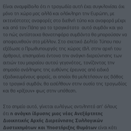
Είναι αναμφίβολο ότι η τραγωδία αυτή έχει συγκλονίσει όχι
μόνο τη χώρα μας αλλά και ολόκληρη την Ευρώπη, με
εκτενέστατες αναφορές στο διεθνή τύπο και αναφορά μέχρι
και από τον Πάπα για το τραγικότατο αυτό συμβάν και για
το πώς αντίστοιχα θανατηφόρα συμβάντα θα μπορούσαν να
αποφευχθούν στο μέλλον. Στο σχετικό Δελτίο Τύπου που
εξέδωσε ο Πρωθυπουργός της χώρας (βλ. στην αρχή του
άρθρου), επισημαίνει έντονα την ανάγκη διερεύνησης των
αιτιών του μοιραίου αυτού γεγονότος, τονίζοντας την
σημασία ανάληψης της ευθύνης έρευνας από ειδικά
εξειδικευμένους φορείς, οι οποίοι θα μελετήσουν εις βάθος
το τραγικό συμβάν, θα εισέλθουν στην ουσία της τραγωδίας
και θα «ρίξουν» φως στην υπόθεση.
Στο σημείο αυτό, γίνεται ευλόγως αντιληπτό απ’ όλους
ότι
η ανάγκη ίδρυσης μιας νέας Ανεξάρτητης
Διοικητικής Αρχής Διερεύνησης Συλλογικών
Δυστυχημάτων και Υποστήριξης Θυμάτων
είναι κάτι