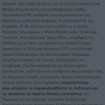
εκπομπή «Δύο αλλά όχι ξένοι», με τους
Σπύρο Χαριτάτο
και
Μπάγια Αντωνοπούλου στον ραδιοφωνικό σταθμό
Παραπολιτικά FM, συνέβαλε στην δημοσιοποίηση του
θέματος με αναλυτικές αναφορές. Στην εκπομπή δε της
Κυριακής 18-06-2023 και περί τις 9:50 π.μ. ο πρώην
Υπουργός Εσωτερικών κ. Μάκης Βορίδης και ο δρ Βίκτωρ
Τσιλώνης, δικηγόρος παρ’ Αρείω Πάγω, υποψήφιος της
Ελλάδας για τη θέση του δικαστή στο Διεθνές Ποινικό
Δικαστήριο το 2020, και διδάσκων (ΣΕΠ) στο Ελληνικό
Ανοικτό Πανεπιστήμιο στο Μεταπτυχιακό Πρόγραμμα
«Εγκληματολογικές και Ποινικές Προσεγγίσεις της
Διαφθοράς, του Οικονομικού και του Οργανωμένου
Εγκλήματος», συζήτησαν επί του θέματος και ανέδειξαν όλες
τις σημαντικές πτυχές της ανάγκης άμεσης υλοποίησης μιας
τέτοιας πρότασης. Στον παρακάτω
υπερσύνδεσμο-
λινκ
μπορείτε να παρακολουθήσετε τη συζήτηση και
να ακούσετε τις πρώτες θετικές εντυπώσεις
του
Υπουργού για την πρόταση σύστασης Ανεξάρτητης