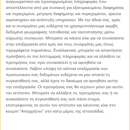
αναγνωριστικοί και προσαρμοσμένες πληροφορίες που
εγκαταστάσεων» και πιο συγκεκριμένα
στο άρθρο 291
αποστέλλονται από μια συσκευή για εξατομικευμένες διαφημίσεις
ΠΚ
με τίτλο «
Επικίνδυνες Παρεμβάσεις στην
και περιεχόμενο, μέτρηση διαφήμισης και περιεχομένου, έρευνα
συγκοινωνία μέσων σταθερής τροχιάς, πλοίων και
ακροατηρίου και ανάπτυξη υπηρεσιών.
Με την άδειά σας, εμείς
και οι συνεργάτες μας ενδέχεται να χρησιμοποιήσουμε ακριβή
αεροσκαφών»
τυποποιείται ως έγκλημα – απόπειρας
δεδομένα γεωγραφικής τοποθεσίας και ταυτοποίησης μέσω
[2]
πρόκλησης κινδύνου
– η επικίνδυνη παρέμβαση σε
σάρωσης συσκευών. Μπορείτε να κάνετε κλικ για να συναινέσετε
συγκοινωνίες μέσων σταθερής τροχιάς, πλοίων και
στην επεξεργασία από εμάς και τους συνεργάτες μας όπως
αεροσκαφών με ποινές που μπορούν να φθάσουν την ισόβια
περιγράφεται παραπάνω. Εναλλακτικά, μπορείτε να αποκτήσετε
κάθειρξη στην περίπτωση πρόκλησης θανάτου μεγάλου
πρόσβαση σε πιο λεπτομερείς πληροφορίες και να αλλάξετε τις
προτιμήσεις σας πριν συναινέσετε ή να αρνηθείτε να
αριθμού ανθρώπων.
συναινέσετε.
Λάβετε υπόψη ότι κάποια επεξεργασία των
προσωπικών σας δεδομένων ενδέχεται να μην απαιτεί τη
Ειδικότερα, η επικίνδυνη παρέμβαση σε συγκοινωνίες μέσων
συγκατάθεσή σας, αλλά έχετε το δικαίωμα να αρνηθείτε αυτήν
σταθερής τροχιάς, πλοίων και αεροσκαφών
στο άρθρο
την επεξεργασία. Οι προτιμήσεις σας θα ισχύουν μόνο για αυτόν
291 του Ποινικού Κώδικα (ΠΚ)
είναι τυποποιημένη στον
τον ιστότοπο. Μπορείτε να αλλάξετε τις προτιμήσεις σας ή να
ανακαλέσετε τη συγκατάθεσή σας ανά πάσα στιγμή
νόμο ως έγκλημα και συγκεκριμένα καταστρωμένη με την
επιστρέφοντας σε αυτόν τον ιστότοπο και κάνοντας κλικ στο
μορφή του κοινώς επικίνδυνου εγκλήματος με στόχο την
κουμπί "Απορρήτου" στο κάτω μέρος της ιστοσελίδας.
αυξημένη πρόληψη και προστασία των συγκοινωνιακών
μέσων – ως επιβατηγά ή μη μέσα – στα οποία ενυπάρχει το
στοιχείο της δημόσιας πρόσβασης. Για την κατάφαση του