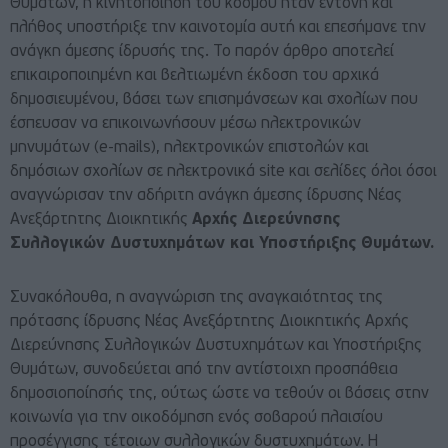
Θυμάτων, η κινητοποίηση του κόσμου ήταν έντονη και
πλήθος υποστήριξε την καινοτομία αυτή και επεσήμανε την
ανάγκη άμεσης ίδρυσής της. Το παρόν άρθρο αποτελεί
επικαιροποιημένη και βελτιωμένη έκδοση του αρχικά
δημοσιευμένου, βάσει των επισημάνσεων και σχολίων που
έσπευσαν να επικοινωνήσουν μέσω ηλεκτρονικών
μηνυμάτων (e-mails), ηλεκτρονικών επιστολών και
δημόσιων σχολίων σε ηλεκτρονικά site και σελίδες όλοι όσοι
αναγνώρισαν την αδήριτη ανάγκη άμεσης ίδρυσης Νέας
Ανεξάρτητης Διοικητικής
Αρχής Διερεύνησης
Συλλογικών Δυστυχημάτων και Υποστήριξης Θυμάτων.
Συνακόλουθα, η αναγνώριση της αναγκαιότητας της
πρότασης ίδρυσης Νέας Ανεξάρτητης Διοικητικής Αρχής
Διερεύνησης Συλλογικών Δυστυχημάτων και Υποστήριξης
Θυμάτων, συνοδεύεται από την αντίστοιχη προσπάθεια
δημοσιοποίησής της, ούτως ώστε να τεθούν οι βάσεις στην
κοινωνία για την οικοδόμηση ενός σοβαρού πλαισίου
προσέγγισης τέτοιων συλλογικών δυστυχημάτων. Η