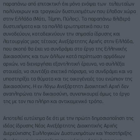
παραπάνω από επιτακτική όχι μόνο ενόψει των τελευταίων
πολύνεκρων και τραγικών δυστυχημάτων που έλαβαν χώρα
στην Ελλάδα (Μάτι, Τέμπη, Πύλος). Τα παραπάνω θλιβερά
δυστυχήματα και τα πολλά ερωτηματικά που τα
συνοδεύουν, καταδεικνύουν την σημασία ίδρυσης και
λειτουργίας μιας τέτοιας Ανεξάρτητης Αρχής στην Ελλάδα,
που σκοπό θα έχει να συνδράμει στο έργο της Ελληνικής
Δικαιοσύνης και των άλλων κατά περίπτωση αρμόδιων
αρχών, να διενεργήσει εξαντλητική έρευνα, να συλλέξει
στοιχεία, να συντάξει σχετικό πόρισμα, να συνδράμει και να
υποστηρίξει τα θύματα και τις οικογένειές του ενώπιον της
Δικαιοσύνης. Η εν λόγω Ανεξάρτητη Διοικητική Αρχή δεν
αναπληρώνει την δικαιοσύνη, συνεπικουρεί όμως το έργο
της με τον πιο πλήρη και αντικειμενικό τρόπο.
Αποτελεί ευτύχημα δε ότι με την πρώτη δημοσιοποίηση της
ιδέας ίδρυσης Νέας Ανεξάρτητης Διοικητικής Αρχής
Διερεύνησης Συλλογικών Δυστυχημάτων και Υποστήριξης