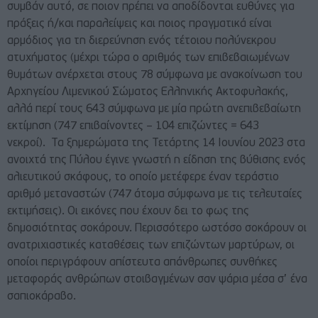
συμβάν αυτό, σε ποιον πρέπει να αποδίδονται ευθύνες για
πράξεις ή/και παραλείψεις και ποιος πραγματικά είναι
αρμόδιος για τη διερεύνηση ενός τέτοιου πολύνεκρου
ατυχήματος (μέχρι τώρα ο αριθμός των επιβεβαιωμένων
θυμάτων ανέρχεται στους
78 σύμφωνα με ανακοίνωση του
Αρχηγείου Λιμενικού Σώματος Ελληνικής Ακτοφυλακής
,
αλλά περί τους 643 σύμφωνα με μία πρώτη ανεπιβεβαίωτη
εκτίμηση (747 επιβαίνοντες – 104 επιζώντες = 643
νεκροί). Τα ξημερώματα της Τετάρτης 14 Ιουνίου 2023 στα
ανοιχτά της Πύλου έγινε γνωστή η είδηση της βύθισης ενός
αλιευτικού σκάφους, το οποίο μετέφερε έναν τεράστιο
αριθμό μεταναστών (747 άτομα σύμφωνα με τις τελευταίες
εκτιμήσεις). Οι εικόνες που έχουν δει το φως της
δημοσιότητας σοκάρουν. Περισσότερο ωστόσο σοκάρουν οι
ανατριχιαστικές καταθέσεις των επιζώντων μαρτύρων, οι
οποίοι περιγράφουν απίστευτα απάνθρωπες συνθήκες
μεταφοράς ανθρώπων στοιβαγμένων σαν ψάρια μέσα σ’ ένα
σαπιοκάραβο.