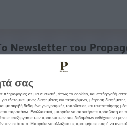
To Newsletter του Propag
Λάβετε την ανάλυση της ημέρας στο email σας
ητά σας
σε πληροφορίες σε μια συσκευή, όπως τα cookies, και επεξεργαζόμαστ
α εξατομικευμένες διαφημίσεις και περιεχόμενο, μέτρηση διαφήμισης 
οιήσουμε ακριβή δεδομένα γεωγραφικής τοποθεσίας και ταυτοποίησης μέ
εται παραπάνω. Εναλλακτικά, μπορείτε να αποκτήσετε πρόσβαση σε πιο
άποια επεξεργασία των προσωπικών σας δεδομένων ενδέχεται να μην απ
τόν τον ιστότοπο. Μπορείτε να αλλάξετε τις προτιμήσεις σας ή να ανα
εμβάσεις