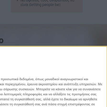
Να αφήνεις τους ανθρώπους να
είναι (letting people be)
o
ε προσωπικά δεδομένα, όπως μοναδικοί αναγνωριστικοί και
και περιεχομένου, έρευνα ακροατηρίου και ανάπτυξη υπηρεσιών.
Με
σω σάρωσης συσκευών. Μπορείτε να κάνετε κλικ για να συναινέσετε
 λεπτομερείς πληροφορίες και να αλλάξετε τις προτιμήσεις σας
αιτεί τη συγκατάθεσή σας, αλλά έχετε το δικαίωμα να αρνηθείτε
καλέσετε τη συγκατάθεσή σας ανά πάσα στιγμή επιστρέφοντας σε
Designed by Porcupine Colors
-
Developed by Joinweb