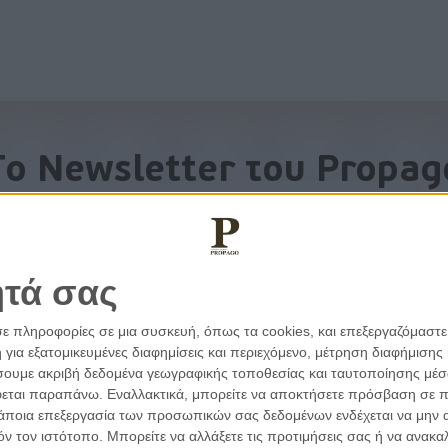
To Newsletter του Propag
Λάβετε την ανάλυση της ημέρας στο email σας
ητά σας
σε πληροφορίες σε μια συσκευή, όπως τα cookies, και επεξεργαζόμαστ
α εξατομικευμένες διαφημίσεις και περιεχόμενο, μέτρηση διαφήμισης 
οιήσουμε ακριβή δεδομένα γεωγραφικής τοποθεσίας και ταυτοποίησης μέ
εται παραπάνω. Εναλλακτικά, μπορείτε να αποκτήσετε πρόσβαση σε πιο
άποια επεξεργασία των προσωπικών σας δεδομένων ενδέχεται να μην απ
τόν τον ιστότοπο. Μπορείτε να αλλάξετε τις προτιμήσεις σας ή να ανα
εμβάσεις