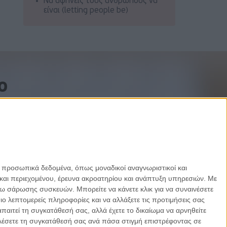
Να αφήνεις τους ανθρώπους να
είναι (letting people be)
o
ε προσωπικά δεδομένα, όπως μοναδικοί αναγνωριστικοί και
και περιεχομένου, έρευνα ακροατηρίου και ανάπτυξη υπηρεσιών.
Με
σω σάρωσης συσκευών. Μπορείτε να κάνετε κλικ για να συναινέσετε
 λεπτομερείς πληροφορίες και να αλλάξετε τις προτιμήσεις σας
αιτεί τη συγκατάθεσή σας, αλλά έχετε το δικαίωμα να αρνηθείτε
καλέσετε τη συγκατάθεσή σας ανά πάσα στιγμή επιστρέφοντας σε
Designed by Porcupine Colors
-
Developed by Joinweb