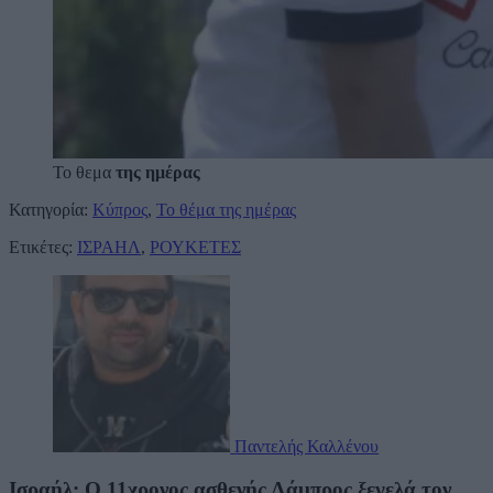
Το θεμα
της ημέρας
Κατηγορία:
Κύπρος
,
Το θέμα της ημέρας
Ετικέτες:
ΙΣΡΑΗΛ
,
ΡΟΥΚΕΤΕΣ
Παντελής Καλλένου
Ισραήλ: Ο 11χρονος ασθενής Λάμπρος ξεγελά τον