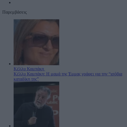
Παρεμβάσεις
Κέλλυ Καμπάκη
Κέλλυ Καμπάκη: Η μαμά της Έμμας γράφει για την “ισόβια
καταδίκη της”