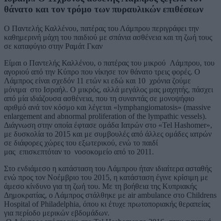
θάνατο και τον τρόμο των πυραυλικών επιθέσεων
Ο Παντελής Καλλένου, πατέρας του Λάμπρου περιγράφει την
καθημερινή μάχη του παιδιού με σπάνια ασθένεια και τη ζωή τους
σε καταφύγιο στην Ραμάτ Γκαν
Eίμαι ο Παντελής Καλλένου, ο πατέρας του μικρού Λάμπρου, του
αγοριού από την Κύπρο που νίκησε τον θάνατο τρεις φορές. Ο
Λάμπρος είναι σχεδόν 11 ετών κι εδώ και 10 χρόνια ζούμε
μόνιμα στο Ισραήλ. Ο μικρός, αλλά μεγάλος μας μαχητής, πάσχει
από μία ιδιάζουσα ασθένεια, που τη συναντάς σε μονοψήφιο
αριθμό ανά τον κόσμο και λέγεται «lymphangiomatosis» (massive
enlargement and abnormal proliferation of the lympathic vessels).
Διάγνωση στην οποία έφτασε ομάδα Ιατρών στο «Tel Hashomer»,
με δυσκολία το 2015 και με συμβουλές από άλλες ομάδες ιατρών
σε διάφορες χώρες του εξωτερικού, ενώ το παιδί
μας επισκεπτόταν το νοσοκομείο από το 2011.
Στο ενδιάμεσο η κατάσταση του Λάμπρου ήταν ιδιαίτερα ασταθής
ενώ προς τον Νοέμβριο του 2015, η κατάσταση έγινε κρίσιμη με
άμεσο κίνδυνο για τη ζωή του. Με τη βοήθεια της Κυπριακής
Δημοκρατίας, ο Λάμπρος στάλθηκε με air ambulance στο Childrens
Hospital of Philadelphia, όπου κι έτυχε πρωτοποριακής θεραπείας
για περίοδο μερικών εβδομάδων.