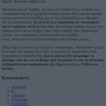
σημείο. Κι αυτό επιβάλλεται.
Μιλώντας και με Άραβες, όχι μόνο με Ισραηλινούς, νιώθουν μια
στεναχώρια για να μη χρησιμοποιήσω κάποιο άλλο χαρακτηρισμό
κι ίσως ακουστεί και λάθος, για το πώς διαχειρίζεται η «Hamas»
την όλη κατάσταση.
Το να στέλνεις πυραύλους σε νοσοκομεία
και σε σχολεία, αυτό το λέει όλα
. Δεν υπάρχει κάποιο σημείο του
στρατού εδώ για να πλήξεις. Και στην περιοχή ήταν τρομακτικά
έντονο, στο νοσοκομείο νοσηλεύονται και Άραβες,
όπως νοσηλεύεται και τόσος κόσμος από διάφορες χώρες.
Χθες σήμανε για άλλη μισή ώρα ο συναγερμός, τουλάχιστον μέχρι
τη στιγμή που γράφω αυτό εδώ το κείμενο. Η κατάσταση είναι
τρομακτική κι απρόβλεπτη.
Εμείς πάντως δεν μπορούμε να
φύγουμε από δω, να σωθούμε από τις ρουκέτες και να διακόψω
τη θεραπεία του παιδιού μου; Δεν ξέρω τι να πω. Ο Θεός να
φυλάει.
Κοινοποιήστε:
Facebook
X
LinkedIn
WhatsApp
Εκτύπωση