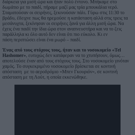
διάρκεια για μισή ώρα και ήταν πολύ έντονο. Μπήκαμε στο
δωμάτιο με το παιδί, πήραμε μαζί μας τρία μπουκάλια νερό.
Σταματούσαν οι σειρήνες, ξεκινούσαν πάλι. Γύρω
στις 11:30 το
βράδυ
, έδειχνε πως θα ηρεμούσε η κατάσταση αλλά στις τρεις τα
μεσάνυχτα, ξεκίνησαν οι σειρήνες ξανά για άλλη μισή ώρα. Να
έχεις ένα παιδί την ίδια ώρα στον αναπνευστήρα και να το ζεις
παράλληλα κι όλο αυτό δεν είναι ότι πιο εύκολο. Κι εν
πάση περιπτώσει είναι ένα μωρό – παιδί.
Ένας από τους στόχους τους, ήταν και το νοσοκομείο «Tel
Hashomer»
, ευτυχώς δεν κατάφεραν να το χτυπήσουν, όμως…
αποτελούσε έναν από τους στόχους τους. Στο νοσοκομείο γινόταν
χαμός. Το συγκεκριμένο νοσοκομείο βρίσκεται σε κοντινή
απόσταση με το αεροδρόμιο «Μπεν Γκουριόν», σε κοντινή
απόσταση με τη Λούτ, η οποία εκκενώθηκε.