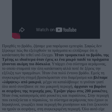
Προχθές το βράδυ, ζήσαμε μια παρόμοια εμπειρία. Σαφώς δεν
ξέρουμε πώς θα εξελιχθούν τα πράγματα κι ελπίζουμε ότι η
κατάσταση θα τεθεί υπό έλεγχο.
Ήταν τρομακτικό το βράδυ, της
Τρίτης κι ιδιαίτερα όταν έχεις κι ένα μικρό παιδί τα πράγματα
γίνονται ακόμη πιο δύσκολα
. Υπάρχει ένα σύστημα αεράμυνας,
το οποίο σταματά την όλη κατάσταση αλλά ποτέ δε ξέρεις την
εξέλιξη των πραγμάτων. Ήταν ένα πολύ έντονο βράδυ. Εμείς τη
συγκεκριμένη στιγμή βρισκόμασταν στο διαμέρισμα και
βλέπαμε
«λάμψεις» από μακριά
, μέχρι να καταλάβουμε τι γινόταν γιατί
όλο αυτό συνέβαινε σε πιο μακρινή περιοχή,
άρχισαν να βαράνε
οι σειρήνες της περιοχής μας.
Έριξαν γύρω στις 200 ρουκέτες
.
Ήταν ένας καταιγισμός από ρουκέτες και πυραύλους. Στην περιοχή
που εκτοξεύεται ο πύραυλος, το σύστημα αεράμυνας που έχουν οι
Ισραηλινοί, γνωρίζει ποια περιοχή θα χτυπήσουν και έτσι ξεκινούν
να ηχούν οι σειρήνες, στη συγκεκριμένη περιοχή. Όλο αυτό είχε