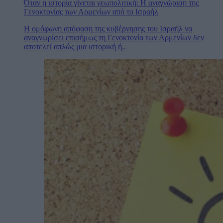
Όταν η ιστορία γίνεται γεωπολιτική: Η αναγνώριση της
Γενοκτονίας των Αρμενίων από το Ισραήλ
Η ομόφωνη απόφαση της κυβέρνησης του Ισραήλ να
αναγνωρίσει επισήμως τη Γενοκτονία των Αρμενίων δεν
αποτελεί απλώς μια ιστορική ή..