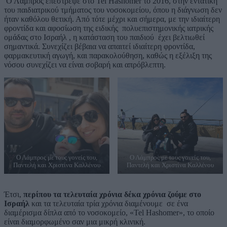
Ο Λάμπρος επέστρεψε στο Tel Hashomer το 2016, στην εντατική
του παιδιατρικού τμήματος του νοσοκομείου, όπου η διάγνωση δεν
ήταν καθόλου θετική. Από τότε μέχρι και σήμερα, με την ιδιαίτερη
φροντίδα και αφοσίωση της ειδικής πολυεπιστημονικής ιατρικής
ομάδας στο Ισραήλ , η κατάσταση του παιδιού έχει βελτιωθεί
σημαντικά. Συνεχίζει βέβαια να απαιτεί ιδιαίτερη φροντίδα,
φαρμακευτική αγωγή, και παρακολούθηση, καθώς η εξέλιξη της
νόσου συνεχίζει να είναι σοβαρή και απρόβλεπτη.
Ο Λάμπρος με τους γονείς του,
Ο Λάμπρος με τους γονείς του,
Παντελή και Χριστίνα Καλλένου
Παντελή και Χριστίνα Καλλένου
Έτσι,
περίπου τα τελευταία χρόνια δέκα χρόνια ζούμε στο
Ισραήλ
και τα τελευταία τρία χρόνια διαμένουμε σε ένα
διαμέρισμα δίπλα από το νοσοκομείο, «Tel Hashomer», το οποίο
είναι διαμορφωμένο σαν μια μικρή κλινική.