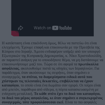
Η κατάσταση είναι επικίνδυνη όμως, θέλω να πιστεύω ότι είναι
ελεγχόμενη. Έχουμε επαφή και επικοινωνία με την Πρεσβεία της
Κύπρου στο Ισραήλ. Άμεσο ενδιαφέρον υπήρξε από τον υπουργό
Εξωτερικών της Κυπριακής Δημοκρατίας, κ. Νίκο Χριστοδουλίδη,
αν παραστεί ανάγκη για το οποιοδήποτε θέμα, να μη διστάσουμε να
επικοινωνήσουμε μαζί του. Τώρα σε ότι αφορά τα
πρωτόκολλα
ασφάλειας
, ακολουθούμε πιστά τις οδηγίες των Ισραηλινών. Για
παράδειγμα, όταν ακούσουμε τις σειρήνες, όταν σημάνει ο
συναγερμός,
τα σπίτια, τα διαμερίσματα ειδικά αυτά που
χτίστηκαν τις τελευταίες δεκαετίες, επιβάλλεται να έχουν
καταφύγιο
, το οποίο είναι ένα δωμάτιο σαν οχυρό. Οι τοίχοι είναι
από μπετόν, παράθυρα από σίδερα, η πόρτα κατασκευασμένη με
ενίσχυση μεταλλική.
Το κάθε σπίτι έχει το δικό του καταφύγιο,
το δικό του μέρος ασφαλείας, κι όταν σημάνει ο συγκεκριμένος
συναγερμός, τότε προφυλάσσεσαι εκεί
. Είναι το πιο ασφαλές