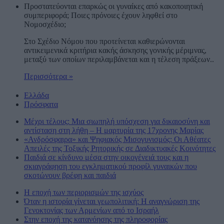
Προστατεύονται επαρκώς οι γυναίκες από κακοποιητική
συμπεριφορά; Ποιες πρόνοιες έχουν ληφθεί στο
Νομοσχέδιο;
Στο Σχέδιο Νόμου που προτείνεται καθιερώνονται
αντικειμενικά κριτήρια κακής άσκησης γονικής μέριμνας,
μεταξύ των οποίων περιλαμβάνεται και η τέλεση πράξεων..
Περισσότερα »
Ελλάδα
Πρόσφατα
Μέχρι τέλους: Μια σιωπηλή υπόσχεση για δικαιοσύνη και
αντίσταση στη λήθη – Η μαρτυρία της 17χρονης Μαρίας
«Ανδρόσφαιρα» και Ψηφιακός Μισογυνισμός: Οι Αθέατες
Απειλές της Τοξικής Ρητορικής σε Διαδικτυακές Κοινότητες
Παιδιά σε κίνδυνο μέσα στην οικογένειά τους και η
σκιαγράφηση του εγκληματικού προφίλ γυναικών που
σκοτώνουν βρέφη και παιδιά
Η εποχή των περιορισμών της ισχύος
Όταν η ιστορία γίνεται γεωπολιτική: Η αναγνώριση της
Γενοκτονίας των Αρμενίων από το Ισραήλ
Στην εποχή της κατανόησης της πληροφορίας