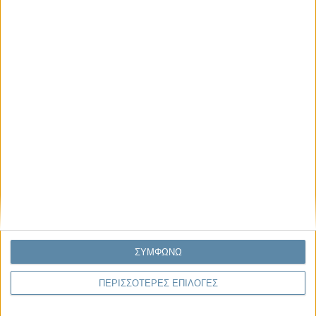
Μας αφορά
29.07.2026, 11:20
Η κρίση της προσδοκίας
Κάθε εποχή έχει τη δική της μεγάλη πολιτική κρίση. Άλλοτε ήταν η
κρίση της νομιμοποίησης. Άλλοτε η κρίση της
αντιπροσώπευσης...
ΣΥΜΦΩΝΩ
ΠΕΡΙΣΣΟΤΕΡΕΣ ΕΠΙΛΟΓΕΣ