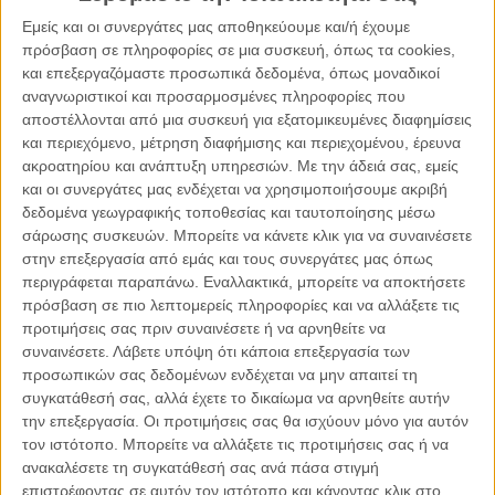
Εμείς και οι συνεργάτες μας αποθηκεύουμε και/ή έχουμε
Ησυχία, απεραντοσύνη, ιλαρότητα.
πρόσβαση σε πληροφορίες σε μια συσκευή, όπως τα cookies,
και επεξεργαζόμαστε προσωπικά δεδομένα, όπως μοναδικοί
αναγνωριστικοί και προσαρμοσμένες πληροφορίες που
Συνθήκες ανθρώπινες που κατανοούνται απλά, χωρίς να
αποστέλλονται από μια συσκευή για εξατομικευμένες διαφημίσεις
υπεραναλύονται.
και περιεχόμενο, μέτρηση διαφήμισης και περιεχομένου, έρευνα
ακροατηρίου και ανάπτυξη υπηρεσιών.
Με την άδειά σας, εμείς
Ενσυναίσθηση που υπεραπλουστεύεται στο παρόν και σε
και οι συνεργάτες μας ενδέχεται να χρησιμοποιήσουμε ακριβή
κάθε παρόν, χωρίς απλοϊκότητα.
δεδομένα γεωγραφικής τοποθεσίας και ταυτοποίησης μέσω
σάρωσης συσκευών. Μπορείτε να κάνετε κλικ για να συναινέσετε
στην επεξεργασία από εμάς και τους συνεργάτες μας όπως
Δεν τελειώνει παρά μόνο για να ξαναρχίσει, προσθετικά σε
περιγράφεται παραπάνω. Εναλλακτικά, μπορείτε να αποκτήσετε
όσα έπλασε.
πρόσβαση σε πιο λεπτομερείς πληροφορίες και να αλλάξετε τις
προτιμήσεις σας πριν συναινέσετε ή να αρνηθείτε να
συναινέσετε.
Λάβετε υπόψη ότι κάποια επεξεργασία των
Γράφει η Λένα Τόττα
προσωπικών σας δεδομένων ενδέχεται να μην απαιτεί τη
Κοινοποιήστε:
συγκατάθεσή σας, αλλά έχετε το δικαίωμα να αρνηθείτε αυτήν
την επεξεργασία. Οι προτιμήσεις σας θα ισχύουν μόνο για αυτόν
Facebook
X
LinkedIn
WhatsApp
τον ιστότοπο. Μπορείτε να αλλάξετε τις προτιμήσεις σας ή να
ανακαλέσετε τη συγκατάθεσή σας ανά πάσα στιγμή
Εκτύπωση
επιστρέφοντας σε αυτόν τον ιστότοπο και κάνοντας κλικ στο