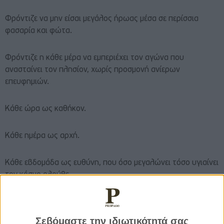
Φρόντιζε να μην είσαι μεγάλος ήρωας μέσα σε περίσσια
φασαρία και φώτα.
Φρόντιζε η κάθε μέρα να εμπεριέχει τον αγώνα που
ανασταίνει τον πλησίον, χωρίς προσμονή ανίερων
επευφημιών.
Κάθε ώρα ως καθήκον.
Κάθε ημέρα ως αρχή.
Κάθε εβδομάδα ως ευθύνη, που όσο μεγαλώνει τόσο υγιαίνει
τον κόσμο ολούθε.
Θα καταλάβεις τον ήρωα από την αίσθηση που αποπνέει,
από το χαμηλό βλέμμα και το υψηλό ανάστημα.
Σεβόμαστε την ιδιωτικότητά σας