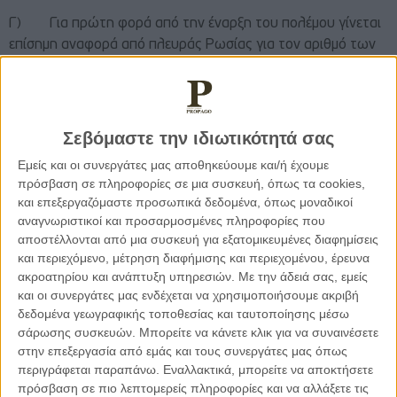
Γ) Για πρώτη φορά από την έναρξη του πολέμου γίνεται
επίσημη αναφορά από πλευράς Ρωσίας για τον αριθμό των
ρωσικών απωλειών – συγκεκριμένα γίνεται αναφορά για
5,937 απώλειες Ρώσων στρατιωτών.
Δ) Σημαντικές δηλώσεις από πλευράς του κ. Πούτιν σε
Σεβόμαστε την ιδιωτικότητά σας
σχέση με την αντίδραση της Δύσης που αφορούν στους
Εμείς και οι συνεργάτες μας αποθηκεύουμε και/ή έχουμε
στόχους της που σχετίζονται με τη Ρωσία – η Ρωσία, όπως
πρόσβαση σε πληροφορίες σε μια συσκευή, όπως τα cookies,
έχει δηλώσει ο Πρόεδρος της, μπορεί και έχει την
και επεξεργαζόμαστε προσωπικά δεδομένα, όπως μοναδικοί
δυνατότητα να αντιδράσει πλήρως σε οποιαδήποτε
αναγνωριστικοί και προσαρμοσμένες πληροφορίες που
αποστέλλονται από μια συσκευή για εξατομικευμένες διαφημίσεις
προσπάθεια εμπλοκής στα εσωτερικά της ζητήματα και
και περιεχόμενο, μέτρηση διαφήμισης και περιεχομένου, έρευνα
προάσπισης των δικαιωμάτων της (όπως φυσικά τα
ακροατηρίου και ανάπτυξη υπηρεσιών.
Με την άδειά σας, εμείς
αντιλαμβάνεται η Ρωσία).
και οι συνεργάτες μας ενδέχεται να χρησιμοποιήσουμε ακριβή
δεδομένα γεωγραφικής τοποθεσίας και ταυτοποίησης μέσω
Ε) Επίκεινται δημοψηφίσματα στις αυτοανακηρυχθείσες
σάρωσης συσκευών. Μπορείτε να κάνετε κλικ για να συναινέσετε
στην επεξεργασία από εμάς και τους συνεργάτες μας όπως
αυτόνομες περιοχές της ανατολικής Ουκρανίας σε σχέση με
περιγράφεται παραπάνω. Εναλλακτικά, μπορείτε να αποκτήσετε
την προσάρτησή τους στη Ρωσία.
πρόσβαση σε πιο λεπτομερείς πληροφορίες και να αλλάξετε τις