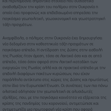
και περιλαμβάνει σημαντικά στοιχεία που ουσιαστικά
αναβαθμίζουν την κρίση του πολέμου στην Ουκρανία η
οποία έχει προφανώς και επιβεβαιωμένα επηρεάσει την
παγκόσμια γεωπολιτική, γεωοικονομική και γεωστρατηγική
τάξη πραγμάτων.
Αναμφίβολα, ο πόλεμος στην Ουκρανία έχει δημιουργήσει
νέα δεδομένα στην καθεστηκυία τάξη πραγμάτων σε
παγκόσμιο επίπεδο. Η αντίδραση της Δύσης στην εισβολή
της Ρωσίας ήταν άμεση, τόσο σε λεκτικό όσο και σε απτό
επίπεδο, τόσο όσον αφορά στην λεκτική καταδίκη των
ενεργειών της Ρωσίας αλλά και σε πρακτικό επίπεδο με την
επιβολή διαφόρων πακέτων κυρώσεων, που είχαν
παράλληλα αντίκτυπο στις χώρες της Δύσης και πρωτίστως
στην ίδια την Ευρωπαϊκή Ένωση. Οι συνέπειες των πιο πάνω
ολιστικά οδήγησαν την γεωπολιτική σε αλυσιδωτές
εξελίξεις, που, με την παγκόσμια κοινότητα να εξέρχεται της
κρίσης της πανδημίας του κορονοϊού, αντιμετώπισε και
αντιμετωπίζει μια πρωτοφανή νέα κρίση που αφορά