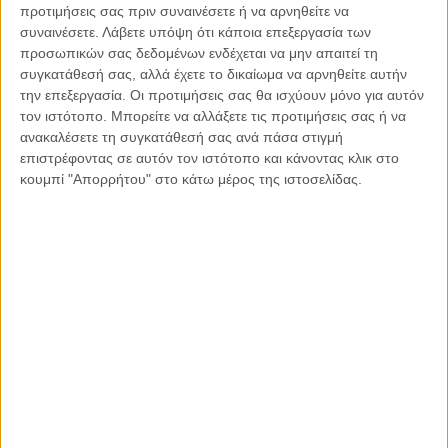
προτιμήσεις σας πριν συναινέσετε ή να αρνηθείτε να
Στ.) Η Ρωσία, ως έχει δηλωθεί από τον Πρόεδρο της
συναινέσετε.
Λάβετε υπόψη ότι κάποια επεξεργασία των
χώρας, δεν πρόκειται να αποδεχτεί τον οποιοδήποτε
προσωπικών σας δεδομένων ενδέχεται να μην απαιτεί τη
συγκατάθεσή σας, αλλά έχετε το δικαίωμα να αρνηθείτε αυτήν
εκβιασμό από την Δύση.
την επεξεργασία. Οι προτιμήσεις σας θα ισχύουν μόνο για αυτόν
τον ιστότοπο. Μπορείτε να αλλάξετε τις προτιμήσεις σας ή να
Η αποτίμηση των πιο πάνω καταδεικνύει την είσοδο σε μια
ανακαλέσετε τη συγκατάθεσή σας ανά πάσα στιγμή
νέα φάση του πολέμου στην Ουκρανία με επιπρόσθετες
επιστρέφοντας σε αυτόν τον ιστότοπο και κάνοντας κλικ στο
συνέπειες και επιπτώσεις στην παγκόσμια γεωπολιτική,
κουμπί "Απορρήτου" στο κάτω μέρος της ιστοσελίδας.
γεωοικονομική και γεωστρατηγική τάξη πραγμάτων, που σε
συνάρτηση με τις ήδη υπάρχουσες και διαφαινόμενες
συνέπειες και επιπτώσεις θα επιδεινώσουν, έτι περισσότερο
την κρίση την οποία ήδη διάγει η παγκόσμια κοινότητα.
Ο
Δρ. Αντώνης Στ. Στυλιανού είναι
Λέκτορας Νομικής
στο Πανεπιστήμιο Λευκωσίας, LL.B Law (Bristol), Ph.D in Law
– International Law and Human Rights (Kent), Διευθυντής
Μονάδας Νομικής Κλινικής Πανεπιστημίου Λευκωσίας
Κοινοποιήστε: