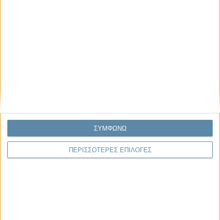
Οι μόνοι αθώοι
Μας αφορά
ΣΥΜΦΩΝΩ
ΠΕΡΙΣΣΟΤΕΡΕΣ ΕΠΙΛΟΓΕΣ
29.07.2026, 11:20
Η κρίση της προσδοκίας
Κάθε εποχή έχει τη δική της μεγάλη πολιτική κρίση. Άλλοτε ήταν η
κρίση της νομιμοποίησης. Άλλοτε η κρίση της
αντιπροσώπευσης...