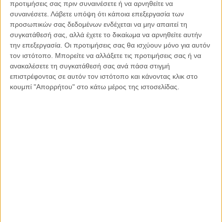
υποδοχείς οιστρογόνων στα καρκινικά κύτταρα του
προτιμήσεις σας πριν συναινέσετε ή να αρνηθείτε να
στήθους, πιθανόν μειώνοντας την ανάπτυξη των
συναινέσετε.
Λάβετε υπόψη ότι κάποια επεξεργασία των
κυττάρων. Άρα βοηθούν στην πρόληψη καρκίνου του
προσωπικών σας δεδομένων ενδέχεται να μην απαιτεί τη
συγκατάθεσή σας, αλλά έχετε το δικαίωμα να αρνηθείτε αυτήν
μαστού (αλλά και του προστάτη)
την επεξεργασία. Οι προτιμήσεις σας θα ισχύουν μόνο για αυτόν
Τα λιπαρά ψάρια, πλούσια σε ω-3 λιπαρά οξέα, φαίνεται
τον ιστότοπο. Μπορείτε να αλλάξετε τις προτιμήσεις σας ή να
να έχουν αντικαρκινικές ιδιότητες. Οι έρευνες συνδέουν
ανακαλέσετε τη συγκατάθεσή σας ανά πάσα στιγμή
τη συστηματική κατανάλωση των συγκεκριμένων
επιστρέφοντας σε αυτόν τον ιστότοπο και κάνοντας κλικ στο
κουμπί "Απορρήτου" στο κάτω μέρος της ιστοσελίδας.
λιπαρών οξέων με προστασία από τον καρκίνο του
παχέος εντέρου, του μαστού και του προστάτη.
Το πράσινο τσάι, θωρακίζει τον οργανισμό κατά του
καρκίνου του μαστού, του πνεύμονα , του οισοφάγου,
του δέρματος και του προστάτη, λόγω της υψηλής
περιεκτικότητάς του σε κατεχίνες. Τρία φλιτζάνια
πράσινου τσαγιού την ημέρα, θεωρείται ικανοποιητική
ποσότητα. (Για την καλύτερη πρόσληψη κατεχινών
καλό αφήστε το φακελάκι στο βραστό νερό για 8-10
λεπτά)
Ο Κουρκουμάς ,είναι γνωστός για τις αντιφλεγμονώδεις