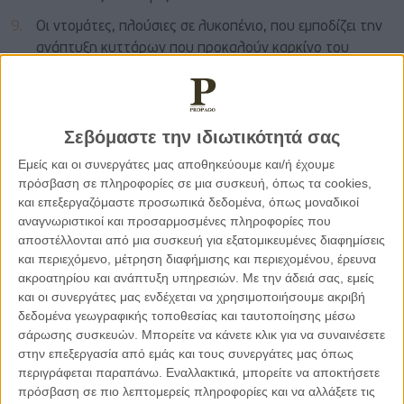
Οι ντομάτες, πλούσιες σε λυκοπένιο, που εμποδίζει την
ανάπτυξη κυττάρων που προκαλούν καρκίνο του
ενδομητρίου, των πνευμόνων, του προστάτη και του
στομάχου.Το λυκοπένιο, έχει την ιδιότητα να
καταστρέφει τις ελεύθερες ρίζες, που προκαλούν
Σεβόμαστε την ιδιωτικότητά σας
βλάβες στο DNA των κυττάρων και οδηγούν στην
εμφάνιση χρόνιων νοσημάτων. Το μεγαλύτερο μέρος
Εμείς και οι συνεργάτες μας αποθηκεύουμε και/ή έχουμε
της ποσότητας λυκοπενίου που προσλαμβάνουμε
πρόσβαση σε πληροφορίες σε μια συσκευή, όπως τα cookies,
προέρχεται από προϊόντα με βάση την ντομάτα (π.χ.
και επεξεργαζόμαστε προσωπικά δεδομένα, όπως μοναδικοί
αναγνωριστικοί και προσαρμοσμένες πληροφορίες που
ντοματοπολτός, ντοματοχυμός, σάλτσα ζυμαρικών,
αποστέλλονται από μια συσκευή για εξατομικευμένες διαφημίσεις
κέτσαπ).
και περιεχόμενο, μέτρηση διαφήμισης και περιεχομένου, έρευνα
Φαίνεται μάλιαστα πως το λυκοπένιο απορροφάται
ακροατηρίου και ανάπτυξη υπηρεσιών.
Με την άδειά σας, εμείς
ευκολότερα από το σώμα μας κατά το μαγείρεμα της
και οι συνεργάτες μας ενδέχεται να χρησιμοποιήσουμε ακριβή
ντομάτας σε φυτικά λιπαρά (π.χ. ελαιόλαδο), γι’ αυτό
δεδομένα γεωγραφικής τοποθεσίας και ταυτοποίησης μέσω
και η σάλτσα ντομάτας θεωρείται ιδανική αντικαρκινική
σάρωσης συσκευών. Μπορείτε να κάνετε κλικ για να συναινέσετε
τροφή.
στην επεξεργασία από εμάς και τους συνεργάτες μας όπως
περιγράφεται παραπάνω. Εναλλακτικά, μπορείτε να αποκτήσετε
Τα καρύδια έχει αποδειχτεί ότι μπλοκάρουν τους
πρόσβαση σε πιο λεπτομερείς πληροφορίες και να αλλάξετε τις