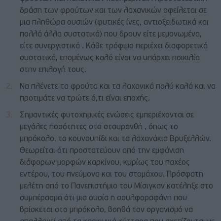
δράση των φρούτων και των λαχανικών οφείλεται σε
μια πληθώρα ουσιών (φυτικές ίνες, αντιοξειδωτικά και
πολλά άλλα συστατικά) που δρουν είτε μεμονωμένα,
είτε συνεργιστικά . Κάθε τρόφιμο περιέχει διαφορετικά
συστατικά, επομένως καλό είναι να υπάρχει ποικιλία
στην επιλογή τους.
Να πλένετε τα φρούτα και τα λαχανικά πολύ καλά και να
προτιμάτε να τρώτε ό,τι είναι εποχής.
Σημαντικές φυτοχημικές ενώσεις εμπεριέχονται σε
μεγάλες ποσότητες στα σταυρανθή , όπως το
μπρόκολο, το κουνουπίδι και τα λαχανάκια Βρυξελλών.
Θεωρείται ότι προστατεύουν από την εμφάνιση
διάφορων μορφών καρκίνου, κυρίως του παχέος
εντέρου, του πνεύμονα και του στομάχου. Πρόσφατη
μελέτη από το Πανεπιστήμιο του Μίσιγκαν κατέληξε στο
συμπέρασμα ότι μια ουσία η σουλφοραφάνη που
βρίσκεται στο μπρόκολο, βοηθά τον οργανισμό να