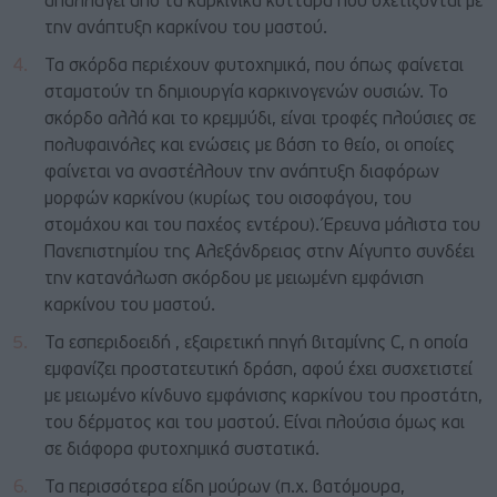
απαλλαγεί από τα καρκινικά κύτταρα που σχετίζονται με
την ανάπτυξη καρκίνου του μαστού.
Τα σκόρδα περιέχουν φυτοχημικά, που όπως φαίνεται
σταματούν τη δημιουργία καρκινογενών ουσιών. Το
σκόρδο αλλά και το κρεμμύδι, είναι τροφές πλούσιες σε
πολυφαινόλες και ενώσεις με βάση το θείο, οι οποίες
φαίνεται να αναστέλλουν την ανάπτυξη διαφόρων
μορφών καρκίνου (κυρίως του οισοφάγου, του
στομάχου και του παχέος εντέρου). Έρευνα μάλιστα του
Πανεπιστημίου της Αλεξάνδρειας στην Αίγυπτο συνδέει
την κατανάλωση σκόρδου με μειωμένη εμφάνιση
καρκίνου του μαστού.
Τα εσπεριδοειδή , εξαιρετική πηγή βιταμίνης C, η οποία
εμφανίζει προστατευτική δράση, αφού έχει συσχετιστεί
με μειωμένο κίνδυνο εμφάνισης καρκίνου του προστάτη,
του δέρματος και του μαστού. Είναι πλούσια όμως και
σε διάφορα φυτοχημικά συστατικά.
Τα περισσότερα είδη μούρων (π.χ. βατόμουρα,