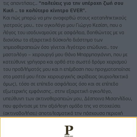
τις απαντήσεις..
“παλεύεις για την υπέροχη ζωή σου
Κική .. το καλύτερο κίνητρο EVER”.
Και πώς μπορώ να μην αναφερθώ στους καταπληκτικούς
γιατρούς μου.. τον ογκολόγο μου Γιώργο Κεσίση, που ο
λόγος του ισοδυναμούσε με ασφάλεια, βοηθώντας με να
διανύσω το εξαιρετικά δύσκολο διάστημα των
χημειοθεραπειών όσο γίνεται λιγότερο επώδυνα.. τον
μαστολόγο – χειρουργό μου Θάνο Μπαρμπαγιάννη, που με
κατεύθυνε γρήγορα και ορθά στο σωστό δρόμο χειρισμού
του προβλήματός μου και η επέμβαση που πραγματοποίησε
στο μαστό μου ήταν χειρουργικής ακρίβειας (κυριολεκτικά
όμως), τόσο σε επίπεδο ασφάλειας όσο και σε επίπεδο
εξωτερικής εμφάνισης.. στην εξαιρετική ογκολόγο,
υπεύθυνη των ακτινοθεραπειών μου, Δέσποινα Μισαηλίδου,
που φρόντισε με την αξιόλογη ομάδα της να στοχεύσει
(ακτινοβολήσει) αποτελεσματικά την πάσχουσα περιοχή
μου… και φυσικά το νοσηλευτικό προσωπικό, τόσο στην
κλινική του Αγίου Λουκά όσο και στο Διαβαλκανικό Κέντρο
Θεσσαλονίκης που στάθηκαν δίπλα μου με υπομονή κι