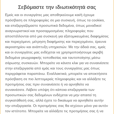
αγάπη, υπενθυμίζοντάς μου πως
στο τέλος θα νικήσω
Σεβόμαστε την ιδιωτικότητά σας
εγώ!
Εμείς και οι συνεργάτες μας αποθηκεύουμε και/ή έχουμε
Άρχισα, λοιπόν, να βγαίνω σιγά σιγά (θέλει χρόνο το σώμα κι
πρόσβαση σε πληροφορίες σε μια συσκευή, όπως τα cookies,
η ψυχή ώστε να επανέλθουν) από τα συντρίμμια .. μαθαίνω
και επεξεργαζόμαστε προσωπικά δεδομένα, όπως μοναδικοί
να αγκαλιάζω τον εαυτό μου περισσότερο, παίρνω με το
αναγνωριστικοί και προσαρμοσμένες πληροφορίες που
μέρος μου τις αδυναμίες μου (όχι απέναντι), είναι οκ που δεν
αποστέλλονται από μια συσκευή για εξατομικευμένες διαφημίσεις
και περιεχόμενο, μέτρηση διαφήμισης και περιεχομένου, έρευνα
έχω πάντα δίκιο, λέω ΚΑΙ όχι στις διαθέσεις των άλλων που
ακροατηρίου και ανάπτυξη υπηρεσιών.
Με την άδειά σας, εμείς
θέλουν να με ορίσουν, παραδέχομαι τα συναισθήματά μου
και οι συνεργάτες μας ενδέχεται να χρησιμοποιήσουμε ακριβή
χωρίς φόβο και πάθος, έχω λιγότερο ενδιαφέρον για τα
δεδομένα γεωγραφικής τοποθεσίας και ταυτοποίησης μέσω
μεγαλόπνοα σχέδια αλλά τρελή δίψα για το σήμερα, το
σάρωσης συσκευών. Μπορείτε να κάνετε κλικ για να συναινέσετε
τώρα! Δεν ξέρω πώς να το χαρακτηρίσω όλο αυτό αλλά
στην επεξεργασία από εμάς και τους συνεργάτες μας όπως
είναι ΥΠΕΡΟΧΟ!! Και όσο πιστεύεις σε κάτι, ο,τιδήποτε, τόσο
περιγράφεται παραπάνω. Εναλλακτικά, μπορείτε να αποκτήσετε
θα αντλείς δύναμη και θα πορεύεσαι με τον τρόπο που
πρόσβαση σε πιο λεπτομερείς πληροφορίες και να αλλάξετε τις
προτιμήσεις σας πριν συναινέσετε ή να αρνηθείτε να
επιθυμείς. Προσωπικά πιστεύω στη βαθιά αγάπη και σε έναν
συναινέσετε.
Λάβετε υπόψη ότι κάποια επεξεργασία των
κόσμο αλληλέγγυο, όπου η καλοσύνη θα είναι τρόπος ζωής!
προσωπικών σας δεδομένων ενδέχεται να μην απαιτεί τη
συγκατάθεσή σας, αλλά έχετε το δικαίωμα να αρνηθείτε αυτήν
#cancersurvivor #togetherwecan
την επεξεργασία. Οι προτιμήσεις σας θα ισχύουν μόνο για αυτόν
Κοινοποιήστε:
τον ιστότοπο. Μπορείτε να αλλάξετε τις προτιμήσεις σας ή να