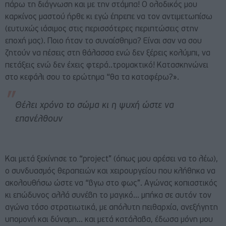
πάρω τη διάγνωση και με την στάμπα! Ο ολοδικός μου
καρκίνος μαστού ήρθε κι εγώ έπρεπε να τον αντιμετωπίσω
(ευτυχώς ιάσιμος στις περισσότερες περιπτώσεις στην
εποχή μας). Ποιο ήταν το συναίσθημα? Είναι σαν να σου
ζητούν να πέσεις στη θάλασσα ενώ δεν ξέρεις κολύμπι, να
πετάξεις ενώ δεν έχεις φτερά..τρομακτικό! Κατασκηνώνει
στο κεφάλι σου το ερώτημα “θα τα καταφέρω?».
Θέλει χρόνο το σώμα κι η ψυχή ώστε να
επανέλθουν
Και μετά ξεκίνησε το “project” (όπως μου αρέσει να το λέω),
ο συνδυασμός θεραπειών και χειρουργείου που κλήθηκα να
ακολουθήσω ώστε να “βγω στο φως”. Αγώνας κοπιαστικός
κι επώδυνος αλλά συνέβη το μαγικό… μπήκα σε αυτόν τον
αγώνα τόσο στρατιωτικά, με απόλυτη πειθαρχία, ανεξήγητη
υπομονή και δύναμη… και μετά κατάλαβα, έδωσα μόνη μου