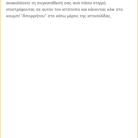
ανακαλέσετε τη συγκατάθεσή σας ανά πάσα στιγμή
επιστρέφοντας σε αυτόν τον ιστότοπο και κάνοντας κλικ στο
Facebook
X
LinkedIn
WhatsApp
κουμπί "Απορρήτου" στο κάτω μέρος της ιστοσελίδας.
Εκτύπωση
ΤΟ ΘΕΜΑ
ΤΗΣ ΗΜΈΡΑΣ
Διαβάστε περισσότερα: