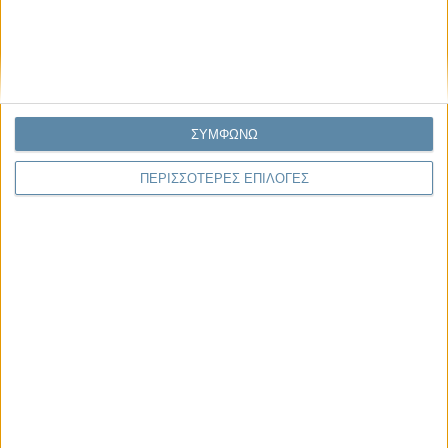
Γιάννης Πανούσης
Οι μόνοι αθώοι
ΣΥΜΦΩΝΩ
ΠΕΡΙΣΣΟΤΕΡΕΣ ΕΠΙΛΟΓΕΣ
Μας αφορά
29.07.2026, 11:20
Η κρίση της προσδοκίας
Κάθε εποχή έχει τη δική της μεγάλη πολιτική κρίση. Άλλοτε ήταν η
κρίση της νομιμοποίησης. Άλλοτε η κρίση της