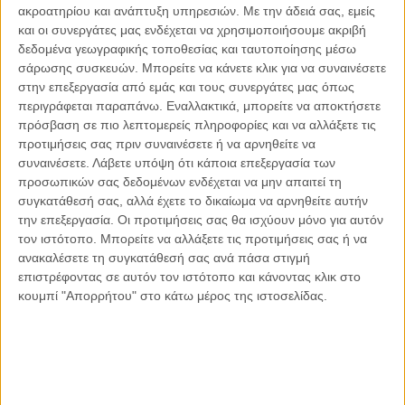
η χώρα μας να είναι σε καλύτερη θέση αν η Κυβέρνηση της
ακροατηρίου και ανάπτυξη υπηρεσιών.
Με την άδειά σας, εμείς
ΝΔ είχε ακούσει τις επισημάνσεις μας και τους
και οι συνεργάτες μας ενδέχεται να χρησιμοποιήσουμε ακριβή
προβληματισμούς μας και εφόσον υπήρχε πολιτική βούληση
δεδομένα γεωγραφικής τοποθεσίας και ταυτοποίησης μέσω
για ουσιαστική στήριξη της κοινωνίας.
σάρωσης συσκευών. Μπορείτε να κάνετε κλικ για να συναινέσετε
στην επεξεργασία από εμάς και τους συνεργάτες μας όπως
περιγράφεται παραπάνω. Εναλλακτικά, μπορείτε να αποκτήσετε
Αν η Κυβέρνηση είχε διαθέσει το 1,4 δισ. ευρώ των
πρόσβαση σε πιο λεπτομερείς πληροφορίες και να αλλάξετε τις
επιδοτήσεων, ώστε να παράγουν τα ελληνικά νοικοκυριά τη
προτιμήσεις σας πριν συναινέσετε ή να αρνηθείτε να
δική τους ενέργεια, όπως είχαμε ως Κίνημα Αλλαγής
συναινέσετε.
Λάβετε υπόψη ότι κάποια επεξεργασία των
προτείνει, σήμερα πάνω από μισό εκατομμύριο πολίτες θα
προσωπικών σας δεδομένων ενδέχεται να μην απαιτεί τη
συγκατάθεσή σας, αλλά έχετε το δικαίωμα να αρνηθείτε αυτήν
γλίτωναν το 50% της ετήσιας κατανάλωσής τους, κάθε
την επεξεργασία. Οι προτιμήσεις σας θα ισχύουν μόνο για αυτόν
χρόνο, για 30 χρόνια.
τον ιστότοπο. Μπορείτε να αλλάξετε τις προτιμήσεις σας ή να
ανακαλέσετε τη συγκατάθεσή σας ανά πάσα στιγμή
Αν η Κυβέρνηση ενθάρρυνε τις ολοκληρωμένες ενεργειακές
επιστρέφοντας σε αυτόν τον ιστότοπο και κάνοντας κλικ στο
αναβαθμίσεις των κτιρίων, αλλά και τους πολίτες, αγρότες
κουμπί "Απορρήτου" στο κάτω μέρος της ιστοσελίδας.
και επιχειρήσεις να παράγουν την δική τους καθαρή ενέργεια
που χρειάζονται με επιδοτούμενα φωτοβολταϊκά ή μερίδια
στις ενεργειακές κοινότητες, η κατάσταση θα ήταν πολύ
καλύτερη σήμερα.