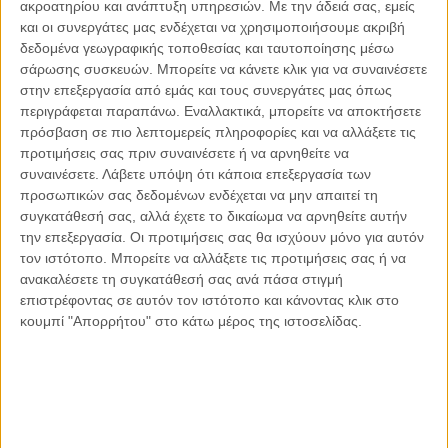
ακροατηρίου και ανάπτυξη υπηρεσιών.
Με την άδειά σας, εμείς
και οι συνεργάτες μας ενδέχεται να χρησιμοποιήσουμε ακριβή
δεδομένα γεωγραφικής τοποθεσίας και ταυτοποίησης μέσω
σάρωσης συσκευών. Μπορείτε να κάνετε κλικ για να συναινέσετε
στην επεξεργασία από εμάς και τους συνεργάτες μας όπως
Αντώνιος Ντακανάλης
περιγράφεται παραπάνω. Εναλλακτικά, μπορείτε να αποκτήσετε
Τέμπη: Η Κορυφή του Παγόβουνου
πρόσβαση σε πιο λεπτομερείς πληροφορίες και να αλλάξετε τις
μιας Κοινωνίας που βράζει
προτιμήσεις σας πριν συναινέσετε ή να αρνηθείτε να
συναινέσετε.
Λάβετε υπόψη ότι κάποια επεξεργασία των
προσωπικών σας δεδομένων ενδέχεται να μην απαιτεί τη
συγκατάθεσή σας, αλλά έχετε το δικαίωμα να αρνηθείτε αυτήν
Γιάννης Πανούσης
την επεξεργασία. Οι προτιμήσεις σας θα ισχύουν μόνο για αυτόν
Μικροδιάβολοι ή άγουροι
τον ιστότοπο. Μπορείτε να αλλάξετε τις προτιμήσεις σας ή να
εγκληματίες; – Άρθρο – παρέμβαση
ανακαλέσετε τη συγκατάθεσή σας ανά πάσα στιγμή
στο Propago του Γιάννη Πανούση
επιστρέφοντας σε αυτόν τον ιστότοπο και κάνοντας κλικ στο
κουμπί "Απορρήτου" στο κάτω μέρος της ιστοσελίδας.
Μαργαρίτης Τζίμας
Ο απέναντι