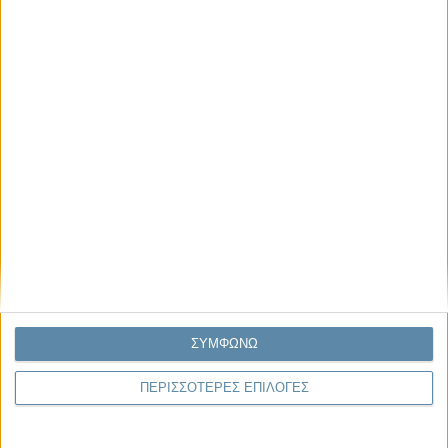
Μας αφορά
Πρόσφατα
Η κρίση της προσδοκίας
Ο Όλυμπος εντάχθηκε στον Κατάλογο Μνημείων
Παγκόσμιας Κληρονομιάς της UNESCO
Σεισμοί Βενεζουέλας 2026: Επιτόπια Διερεύνηση,
Τεκμηρίωση και Διδάγματα
Ανθισμένη συ-στολή
Να αφήνεις τους ανθρώπους να είναι (letting
people be)
ΣΥΜΦΩΝΩ
ΠΕΡΙΣΣΟΤΕΡΕΣ ΕΠΙΛΟΓΕΣ
To Newsletter του Propago