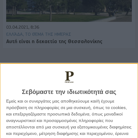
03.04.2021, 8:36
ΕΛΛΆΔΑ, ΤΟ ΘΈΜΑ ΤΗΣ ΗΜΈΡΑΣ
Αυτή είναι η δεκαετία της Θεσσαλονίκης
Παρεμβάσεις
Σεβόμαστε την ιδιωτικότητά σας
Κέλλυ Καμπάκη
Κέλλυ Καμπάκη: Η μαμά της Έμμας
Εμείς και οι συνεργάτες μας αποθηκεύουμε και/ή έχουμε
γράφει για την “ισόβια καταδίκη
πρόσβαση σε πληροφορίες σε μια συσκευή, όπως τα cookies,
της”
και επεξεργαζόμαστε προσωπικά δεδομένα, όπως μοναδικοί
αναγνωριστικοί και προσαρμοσμένες πληροφορίες που
αποστέλλονται από μια συσκευή για εξατομικευμένες διαφημίσεις
Γιάννης Πανούσης
και περιεχόμενο, μέτρηση διαφήμισης και περιεχομένου, έρευνα
Οι μόνοι αθώοι