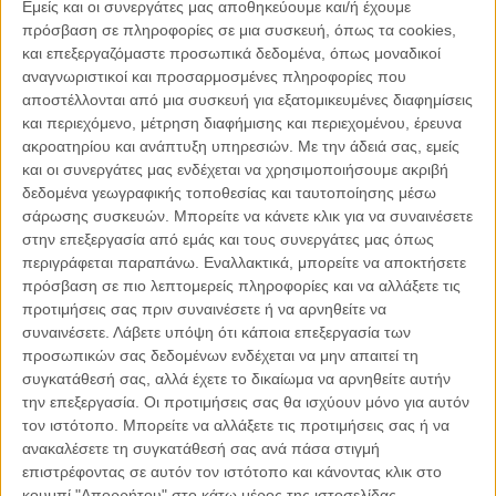
κατασκευάσει το εξάρτημα, δορυφόρος δε γίνεται.
Εμείς και οι συνεργάτες μας αποθηκεύουμε και/ή έχουμε
πρόσβαση σε πληροφορίες σε μια συσκευή, όπως τα cookies,
και επεξεργαζόμαστε προσωπικά δεδομένα, όπως μοναδικοί
Πρώτα πρέπει ο εργάτης να καταλάβει την αξία του. Γιατί οι
αναγνωριστικοί και προσαρμοσμένες πληροφορίες που
εξουσίες τον θέλουν εξουθενωμένο για να μην μπορεί να
αποστέλλονται από μια συσκευή για εξατομικευμένες διαφημίσεις
αντιδράσει.
και περιεχόμενο, μέτρηση διαφήμισης και περιεχομένου, έρευνα
ακροατηρίου και ανάπτυξη υπηρεσιών.
Με την άδειά σας, εμείς
και οι συνεργάτες μας ενδέχεται να χρησιμοποιήσουμε ακριβή
Μισθοί και ζωή αξιοπρέπειας για όλους.
δεδομένα γεωγραφικής τοποθεσίας και ταυτοποίησης μέσω
σάρωσης συσκευών. Μπορείτε να κάνετε κλικ για να συναινέσετε
Είναι απαράδεκτο ο επιστήμονας γιατρός να διορίζεται με
στην επεξεργασία από εμάς και τους συνεργάτες μας όπως
μισθό 1100 ευρώ, ο καθηγητής με 800 ευρώ και ο εργάτης
περιγράφεται παραπάνω. Εναλλακτικά, μπορείτε να αποκτήσετε
πρόσβαση σε πιο λεπτομερείς πληροφορίες και να αλλάξετε τις
620 καθαρά.
προτιμήσεις σας πριν συναινέσετε ή να αρνηθείτε να
συναινέσετε.
Λάβετε υπόψη ότι κάποια επεξεργασία των
Και από την άλλη να υπάρχουν μισθοί τεράστιοι στελεχών
προσωπικών σας δεδομένων ενδέχεται να μην απαιτεί τη
της εξουσίας και της διοίκησης.
συγκατάθεσή σας, αλλά έχετε το δικαίωμα να αρνηθείτε αυτήν
την επεξεργασία. Οι προτιμήσεις σας θα ισχύουν μόνο για αυτόν
τον ιστότοπο. Μπορείτε να αλλάξετε τις προτιμήσεις σας ή να
Για ποια κοινωνία αξιοκρατίας μιλάνε όταν εκατομμύρια
ανακαλέσετε τη συγκατάθεσή σας ανά πάσα στιγμή
παιδιά πεθαίνουν κάθε χρόνο από την πείνα. Και φυσικά δε
επιστρέφοντας σε αυτόν τον ιστότοπο και κάνοντας κλικ στο
πεθαίνουν των πλουσίων.
κουμπί "Απορρήτου" στο κάτω μέρος της ιστοσελίδας.