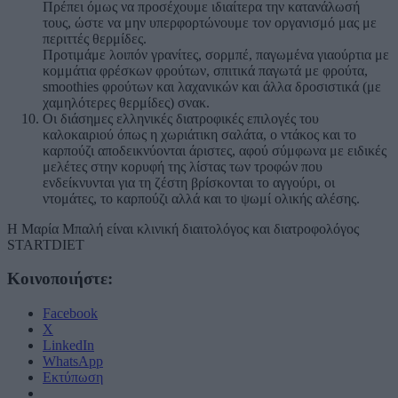
Πρέπει όμως να προσέχουμε ιδιαίτερα την κατανάλωσή
τους, ώστε να μην υπερφορτώνουμε τον οργανισμό μας με
περιττές θερμίδες.
Προτιμάμε λοιπόν γρανίτες, σορμπέ, παγωμένα γιαούρτια με
κομμάτια φρέσκων φρούτων, σπιτικά παγωτά με φρούτα,
smoothies φρούτων και λαχανικών και άλλα δροσιστικά (με
χαμηλότερες θερμίδες) σνακ.
Οι διάσημες ελληνικές διατροφικές επιλογές του
καλοκαιριού όπως η χωριάτικη σαλάτα, ο ντάκος και το
καρπούζι αποδεικνύονται άριστες, αφού σύμφωνα με ειδικές
μελέτες στην κορυφή της λίστας των τροφών που
ενδείκνυνται για τη ζέστη βρίσκονται το αγγούρι, οι
ντομάτες, το καρπούζι αλλά και το ψωμί ολικής αλέσης.
Η Μαρία Μπαλή είναι κλινική διαιτολόγος και διατροφολόγος
STARTDIET
Κοινοποιήστε:
Facebook
X
LinkedIn
WhatsApp
Εκτύπωση