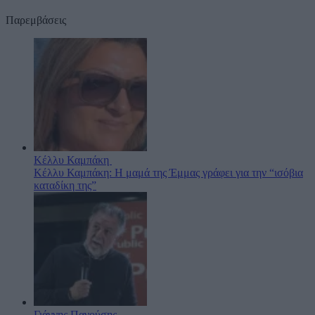
Παρεμβάσεις
Κέλλυ Καμπάκη
Κέλλυ Καμπάκη: Η μαμά της Έμμας γράφει για την “ισόβια
καταδίκη της”
Γιάννης Πανούσης