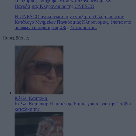
Ο Όλυμπος εντάχθηκε στον Κατάλογο Μνημείων
Παγκόσμιας Κληρονομιάς της UNESCO
Η UNESCO ανακοίνωσε την ένταξη του Ολύμπου στον
Κατάλογο Μνημείων Παγκόσμιας Κληρονομιάς, έπειτα από
ομόφωνη απόφαση της 48ης Συνόδου της..
Παρεμβάσεις
Κέλλυ Καμπάκη
Κέλλυ Καμπάκη: Η μαμά της Έμμας γράφει για την “ισόβια
καταδίκη της”