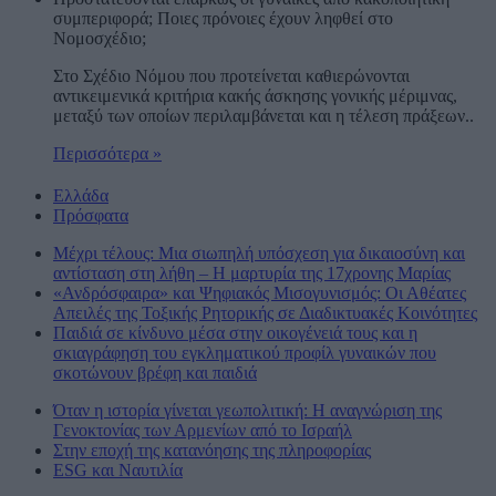
συμπεριφορά; Ποιες πρόνοιες έχουν ληφθεί στο
Νομοσχέδιο;
Στο Σχέδιο Νόμου που προτείνεται καθιερώνονται
αντικειμενικά κριτήρια κακής άσκησης γονικής μέριμνας,
μεταξύ των οποίων περιλαμβάνεται και η τέλεση πράξεων..
Περισσότερα »
Ελλάδα
Πρόσφατα
Μέχρι τέλους: Μια σιωπηλή υπόσχεση για δικαιοσύνη και
αντίσταση στη λήθη – Η μαρτυρία της 17χρονης Μαρίας
«Ανδρόσφαιρα» και Ψηφιακός Μισογυνισμός: Οι Αθέατες
Απειλές της Τοξικής Ρητορικής σε Διαδικτυακές Κοινότητες
Παιδιά σε κίνδυνο μέσα στην οικογένειά τους και η
σκιαγράφηση του εγκληματικού προφίλ γυναικών που
σκοτώνουν βρέφη και παιδιά
Όταν η ιστορία γίνεται γεωπολιτική: Η αναγνώριση της
Γενοκτονίας των Αρμενίων από το Ισραήλ
Στην εποχή της κατανόησης της πληροφορίας
ESG και Ναυτιλία