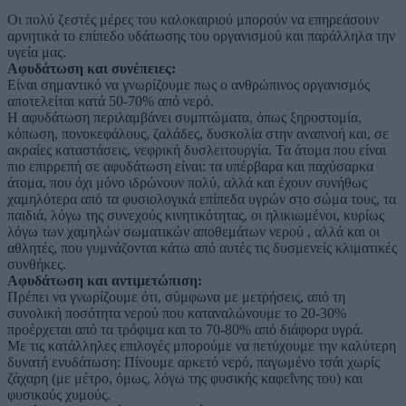
Oι πολύ ζεστές μέρες του καλοκαιριού μπορούν να επηρεάσουν
αρνητικά το επίπεδο υδάτωσης του οργανισμού και παράλληλα την
υγεία μας.
Αφυδάτωση και συνέπειες:
Είναι σημαντικό να γνωρίζουμε πως ο ανθρώπινος οργανισμός
αποτελείται κατά 50-70% από νερό.
Η αφυδάτωση περιλαμβάνει συμπτώματα, όπως ξηροστομία,
κόπωση, πονοκεφάλους, ζαλάδες, δυσκολία στην αναπνοή και, σε
ακραίες καταστάσεις, νεφρική δυσλειτουργία. Τα άτομα που είναι
πιο επιρρεπή σε αφυδάτωση είναι: τα υπέρβαρα και παχύσαρκα
άτομα, που όχι μόνο ιδρώνουν πολύ, αλλά και έχουν συνήθως
χαμηλότερα από τα φυσιολογικά επίπεδα υγρών στο σώμα τους, τα
παιδιά, λόγω της συνεχούς κινητικότητας, οι ηλικιωμένοι, κυρίως
λόγω των χαμηλών σωματικών αποθεμάτων νερού , αλλά και οι
αθλητές, που γυμνάζονται κάτω από αυτές τις δυσμενείς κλιματικές
συνθήκες.
Αφυδάτωση και αντιμετώπιση:
Πρέπει να γνωρίζουμε ότι, σύμφωνα με μετρήσεις, από τη
συνολική ποσότητα νερού που καταναλώνουμε το 20-30%
προέρχεται από τα τρόφιμα και το 70-80% από διάφορα υγρά.
Με τις κατάλληλες επιλογές μπορούμε να πετύχουμε την καλύτερη
δυνατή ενυδάτωση: Πίνουμε αρκετό νερό, παγωμένο τσάι χωρίς
ζάχαρη (με μέτρο, όμως, λόγω της φυσικής καφεΐνης του) και
φυσικούς χυμούς.