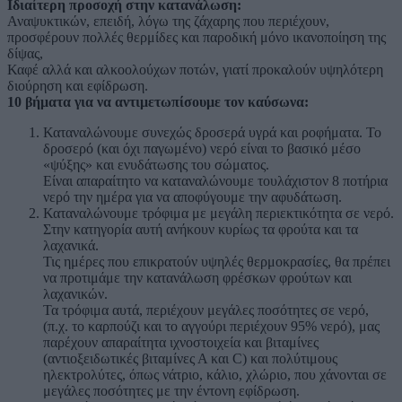
Ιδιαίτερη προσοχή στην κατανάλωση:
Αναψυκτικών, επειδή, λόγω της ζάχαρης που περιέχουν,
προσφέρουν πολλές θερμίδες και παροδική μόνο ικανοποίηση της
δίψας,
Καφέ αλλά και αλκοολούχων ποτών, γιατί προκαλούν υψηλότερη
διούρηση και εφίδρωση.
10 βήματα για να αντιμετωπίσουμε τον καύσωνα:
Καταναλώνουμε συνεχώς δροσερά υγρά και ροφήματα. Το
δροσερό (και όχι παγωμένο) νερό είναι το βασικό μέσο
«ψύξης» και ενυδάτωσης του σώματος.
Είναι απαραίτητο να καταναλώνουμε τουλάχιστον 8 ποτήρια
νερό την ημέρα για να αποφύγουμε την αφυδάτωση.
Καταναλώνουμε τρόφιμα με μεγάλη περιεκτικότητα σε νερό.
Στην κατηγορία αυτή ανήκουν κυρίως τα φρούτα και τα
λαχανικά.
Τις ημέρες που επικρατούν υψηλές θερμοκρασίες, θα πρέπει
να προτιμάμε την κατανάλωση φρέσκων φρούτων και
λαχανικών.
Τα τρόφιμα αυτά, περιέχουν μεγάλες ποσότητες σε νερό,
(π.χ. το καρπούζι και το αγγούρι περιέχουν 95% νερό), μας
παρέχουν απαραίτητα ιχνοστοιχεία και βιταμίνες
(αντιοξειδωτικές βιταμίνες Α και C) και πολύτιμους
ηλεκτρολύτες, όπως νάτριο, κάλιο, χλώριο, που χάνονται σε
μεγάλες ποσότητες με την έντονη εφίδρωση.