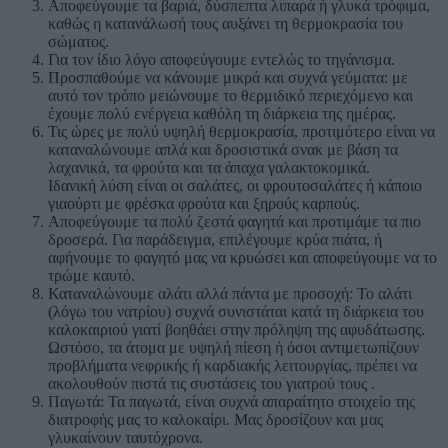
Αποφεύγουμε τα βαριά, δύσπεπτα λιπαρά ή γλυκά τρόφιμα,
καθώς η κατανάλωσή τους αυξάνει τη θερμοκρασία του
σώματος.
Για τον ίδιο λόγο αποφεύγουμε εντελώς το τηγάνισμα.
Προσπαθούμε να κάνουμε μικρά και συχνά γεύματα: με
αυτό τον τρόπο μειώνουμε το θερμιδικό περιεχόμενο και
έχουμε πολύ ενέργεια καθόλη τη διάρκεια της ημέρας.
Τις ώρες με πολύ υψηλή θερμοκρασία, προτιμότερο είναι να
καταναλώνουμε απλά και δροσιστικά σνακ με βάση τα
λαχανικά, τα φρούτα και τα άπαχα γαλακτοκομικά.
Ιδανική λύση είναι οι σαλάτες, οι φρουτοσαλάτες ή κάποιο
γιαούρτι με φρέσκα φρούτα και ξηρούς καρπούς.
Αποφεύγουμε τα πολύ ζεστά φαγητά και προτιμάμε τα πιο
δροσερά. Για παράδειγμα, επιλέγουμε κρύα πιάτα, ή
αφήνουμε το φαγητό μας να κρυώσει και αποφεύγουμε να το
τρώμε καυτό.
Καταναλώνουμε αλάτι αλλά πάντα με προσοχή: Το αλάτι
(λόγω του νατρίου) συχνά συνιστάται κατά τη διάρκεια του
καλοκαιριού γιατί βοηθάει στην πρόληψη της αφυδάτωσης.
Ωστόσο, τα άτομα με υψηλή πίεση ή όσοι αντιμετωπίζουν
προβλήματα νεφρικής ή καρδιακής λειτουργίας, πρέπει να
ακολουθούν πιστά τις συστάσεις του γιατρού τους .
Παγωτά: Τα παγωτά, είναι συχνά απαραίτητο στοιχείο της
διατροφής μας το καλοκαίρι. Μας δροσίζουν και μας
γλυκαίνουν ταυτόχρονα.