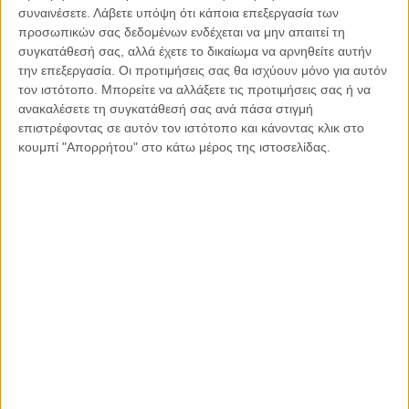
συναινέσετε.
Λάβετε υπόψη ότι κάποια επεξεργασία των
μεθόδους κυβερνοεπιθέσεων εναντίον δυτικών οργανισμών.
προσωπικών σας δεδομένων ενδέχεται να μην απαιτεί τη
συγκατάθεσή σας, αλλά έχετε το δικαίωμα να αρνηθείτε αυτήν
Το σκηνικό του 1996 – την τελευταία φορά που η ένταση
την επεξεργασία. Οι προτιμήσεις σας θα ισχύουν μόνο για αυτόν
μεταξύ Πεκίνου και Ταϊπέι έφτασε σε αυτό το σημείο –
τον ιστότοπο. Μπορείτε να αλλάξετε τις προτιμήσεις σας ή να
ανακαλέσετε τη συγκατάθεσή σας ανά πάσα στιγμή
φαίνεται να επαναλαμβάνεται σήμερα. Αν και το ενδεχόμενο
επιστρέφοντας σε αυτόν τον ιστότοπο και κάνοντας κλικ στο
άμεσης σύρραξης φαίνεται απομακρυσμένο, σε περιπτώσεις
κουμπί "Απορρήτου" στο κάτω μέρος της ιστοσελίδας.
όπου συμβαίνουν αυτού του εύρους στρατιωτικές ασκήσεις
και έντασης οι προκλήσεις παραμένουν σε αυξημένο επίπεδο
και η πιθανότητα εμπλοκής παραμένει στο προσκήνιο.
Ο
Δρ. Αντώνης Στ. Στυλιανού είναι
Λέκτορας Νομικής
στο Πανεπιστήμιο Λευκωσίας, LL.B Law (Bristol), Ph.D in Law
– International Law and Human Rights (Kent), Διευθυντής
Μονάδας Νομικής Κλινικής Πανεπιστημίου Λευκωσίας
Κοινοποιήστε:
Facebook
X
LinkedIn
WhatsApp