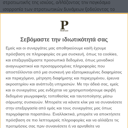
στρατιωτικής της ισχύος, αλλάζοντας την παγκόσμια
ισορροπία των στρατιωτικών δυνάμεων ξοδεύοντας το
μεγαλύτερο ποσό στην στρατιωτική της ισχύ σε σύγκριση με
οποιαδήποτε άλλη χώρα εκτός από τις ΗΠΑ, με όσες
επιπτώσεις αυτό έχει στην γεωπολιτική σκηνή της υφηλίου.
Υπενθυμίζεται ότι η Κίνα ξεπέρασε σε αριθμό το πολεμικό
Σεβόμαστε την ιδιωτικότητά σας
ναυτικό των ΗΠΑ το 2014, χωρίς φυσικά αυτό να σημαίνει
Εμείς και οι συνεργάτες μας αποθηκεύουμε και/ή έχουμε
ότι ποιοτικά, με στρατιωτικούς όρους, υπάρχει ουσιαστική
πρόσβαση σε πληροφορίες σε μια συσκευή, όπως τα cookies,
διαφοροποίηση. Παράλληλα, υπάρχουν αναφορές για
και επεξεργαζόμαστε προσωπικά δεδομένα, όπως μοναδικοί
προσπάθεια τετραπλασιασμού των πυρηνικών κεφαλών της
αναγνωριστικοί και προσαρμοσμένες πληροφορίες που
Κίνας, που αν και αρκετά λιγότερες από τις δυνατότητες
αποστέλλονται από μια συσκευή για εξατομικευμένες διαφημίσεις
και περιεχόμενο, μέτρηση διαφήμισης και περιεχομένου, έρευνα
των ΗΠΑ, αποτελούν μια από τις μεγαλύτερες απειλές για
ακροατηρίου και ανάπτυξη υπηρεσιών.
Με την άδειά σας, εμείς
την δυτική στρατιωτική κυριαρχία. Τέλος, οι δυνατότητες
και οι συνεργάτες μας ενδέχεται να χρησιμοποιήσουμε ακριβή
χρήσης διηπειρωτικών βαλλιστικών πυραύλων και
δεδομένα γεωγραφικής τοποθεσίας και ταυτοποίησης μέσω
υπερηχητικών πυραύλων εντείνουν την ένταση της
σάρωσης συσκευών. Μπορείτε να κάνετε κλικ για να συναινέσετε
δυνητικής απειλής σε περίπτωση εμπλοκής σε σύγκρουση,
στην επεξεργασία από εμάς και τους συνεργάτες μας όπως
την ίδια στιγμή που η Κίνα επενδύει στην χρήση συστημάτων
περιγράφεται παραπάνω. Εναλλακτικά, μπορείτε να αποκτήσετε
τεχνητής νοημοσύνης σε στρατιωτικό υλικό της και
πρόσβαση σε πιο λεπτομερείς πληροφορίες και να αλλάξετε τις
προτιμήσεις σας πριν συναινέσετε ή να αρνηθείτε να
χρησιμοποιεί κατά κόρον, σύμφωνα με δυτικές αναλύσεις,