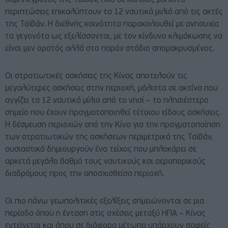
συμπλέγματος της Ταϊβάν, που σε κάποιες μάλιστα
περιπτώσεις επικαλύπτουν τα 12 ναυτικά μιλιά από τις ακτές
της Ταϊβάν. Η διεθνής κοινότητα παρακολουθεί με ανησυχία
τα γεγονότα ως εξελίσσονται, με τον κίνδυνο κλιμάκωσης να
είναι μεν ορατός αλλά στο παρόν στάδιο απομακρυσμένος.
Οι στρατιωτικές ασκήσεις της Κίνας αποτελούν τις
μεγαλύτερες ασκήσεις στην περιοχή, μάλιστα σε ακτίνα που
αγγίζει τα 12 ναυτικά μίλια από το νησί – το πλησιέστερο
σημείο που έχουν πραγματοποιηθεί τέτοιου είδους ασκήσεις.
Η δέσμευση περιοχών από την Κίνα για την πραγματοποίηση
των στρατιωτικών της ασκήσεων περιμετρικά της Ταϊβάν,
ουσιαστικά δημιουργούν ένα τείχος που μπλοκάρει σε
αρκετά μεγάλο βαθμό τους ναυτικούς και αεροπορικούς
διαδρόμους προς την αποσχισθείσα περιοχή.
Οι πιο πάνω γεωπολιτικές εξελίξεις σημειώνονται σε μια
περίοδο όπου η ένταση στις σχέσεις μεταξύ ΗΠΑ – Κίνας
εντείνεται και όπου σε διάφορα μέτωπα υπάρχουν σαφείς