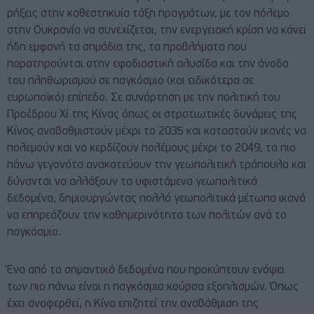
ρήξεις στην καθεστηκυία τάξη πραγμάτων, με τον πόλεμο
στην Ουκρανία να συνεχίζεται, την ενεργειακή κρίση να κάνει
ήδη εμφανή τα σημάδια της, τα προβλήματα που
παρατηρούνται στην εφοδιαστική αλυσίδα και την άνοδο
του πληθωρισμού σε παγκόσμιο (και ειδικότερα σε
ευρωπαϊκό) επίπεδο. Σε συνάρτηση με την πολιτική του
Προέδρου Χί της Κίνας όπως οι στρατιωτικές δυνάμεις της
Κίνας αναβαθμιστούν μέχρι το 2035 και καταστούν ικανές να
πολεμούν και να κερδίζουν πολέμους μέχρι το 2049, τα πιο
πάνω γεγονότα ανακατεύουν την γεωπολιτική τράπουλα και
δύνανται να αλλάξουν τα υφιστάμενα γεωπολιτικά
δεδομένα, δημιουργώντας πολλά γεωπολιτικά μέτωπα ικανά
να επηρεάζουν την καθημερινότητα των πολιτών ανά το
παγκόσμιο.
Ένα από τα σημαντικά δεδομένα που προκύπτουν ενόψει
των πιο πάνω είναι η παγκόσμια κούρσα εξοπλισμών. Όπως
έχει αναφερθεί, η Κίνα επιζητεί την αναβάθμιση της