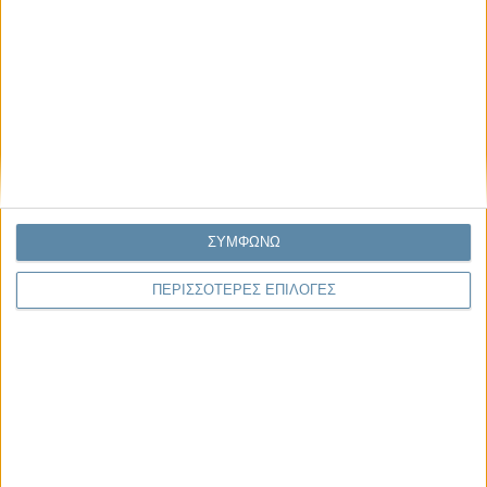
Μας αφορά
ΣΥΜΦΩΝΩ
29.07.2026, 11:20
ΠΕΡΙΣΣΟΤΕΡΕΣ ΕΠΙΛΟΓΕΣ
Η κρίση της προσδοκίας
Κάθε εποχή έχει τη δική της μεγάλη πολιτική κρίση. Άλλοτε ήταν η
κρίση της νομιμοποίησης. Άλλοτε η κρίση της
αντιπροσώπευσης...