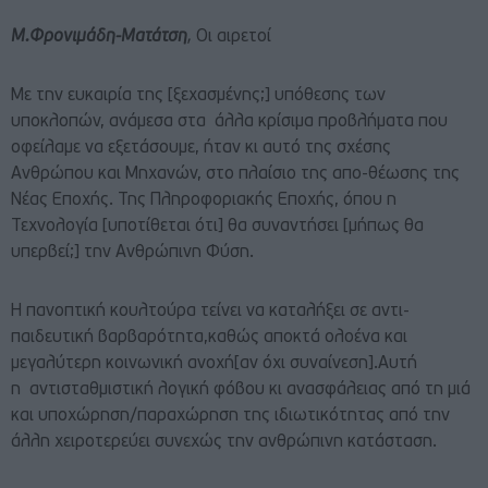
Μ.Φρονιμάδη-Ματάτση
,
Οι αιρετοί
Με την ευκαιρία της [ξεχασμένης;] υπόθεσης των
υποκλοπών, ανάμεσα στα άλλα κρίσιμα προβλήματα που
οφείλαμε να εξετάσουμε, ήταν κι αυτό της σχέσης
Ανθρώπου και Μηχανών, στο πλαίσιο της απο-θέωσης της
Νέας Εποχής. Της Πληροφοριακής Εποχής, όπου η
Τεχνολογία [υποτίθεται ότι] θα συναντήσει [μήπως θα
υπερβεί;] την Ανθρώπινη Φύση.
Η πανοπτική κουλτούρα τείνει να καταλήξει σε αντι-
παιδευτική βαρβαρότητα,καθώς αποκτά ολοένα και
μεγαλύτερη κοινωνική ανοχή[αν όχι συναίνεση].Αυτή
η αντισταθμιστική λογική φόβου κι ανασφάλειας από τη μιά
και υποχώρηση/παραχώρηση της ιδιωτικότητας από την
άλλη χειροτερεύει συνεχώς την ανθρώπινη κατάσταση.