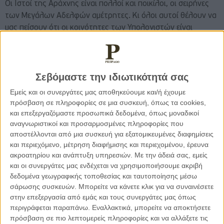
Οι Ιστοί της Αράχνης είναι πολλοί και ποικίλοι, οι σειρήνες
των Μεγάλων Αδελφών αμέτρητες. Κι όλοι αυτοί θέλουν να
μας πείσουν ότι οι κοινότητες των Υπολογιστών είναι
ανώτερες από εκείνες των κοινοτήτων Ανθρώπων και τα
Δίκτυα πρέπει να υπερισχύουν Κρατών και Λαών.
Σεβόμαστε την ιδιωτικότητά σας
Ακόμα και ο πανθ’ορών Θεός έχει εκπλαγεί από αυτή την
έμμεση συνενοχή αρκετών στην καθημερινή
Εμείς και οι συνεργάτες μας αποθηκεύουμε και/ή έχουμε
πρόσβαση σε πληροφορίες σε μια συσκευή, όπως τα cookies,
αλληλοδολοφονία των δικαιωμάτων και των ελευθεριών
και επεξεργαζόμαστε προσωπικά δεδομένα, όπως μοναδικοί
μας, στο βωμό ενός παμφάγου και ασύδοτου
αναγνωριστικοί και προσαρμοσμένες πληροφορίες που
τεχνοντετερμινισμού.
αποστέλλονται από μια συσκευή για εξατομικευμένες διαφημίσεις
και περιεχόμενο, μέτρηση διαφήμισης και περιεχομένου, έρευνα
Είμαι βέβαιος ότι πολύ σύντομα Θρησκείες-Ανθρωπισμός και
ακροατηρίου και ανάπτυξη υπηρεσιών.
Με την άδειά σας, εμείς
και οι συνεργάτες μας ενδέχεται να χρησιμοποιήσουμε ακριβή
Τεχνολογίες θα βρεθούν σε θέσεις μάχης. Η Έσχατη
δεδομένα γεωγραφικής τοποθεσίας και ταυτοποίησης μέσω
διασύνδεση Ανθρώπου-Μηχανής θα είναι η οριστική
σάρωσης συσκευών. Μπορείτε να κάνετε κλικ για να συναινέσετε
απορρόφηση του Ανθρώπου από τη Μηχανή [μετα-
στην επεξεργασία από εμάς και τους συνεργάτες μας όπως
βιολογικός άνθρωπος]
περιγράφεται παραπάνω. Εναλλακτικά, μπορείτε να αποκτήσετε
πρόσβαση σε πιο λεπτομερείς πληροφορίες και να αλλάξετε τις