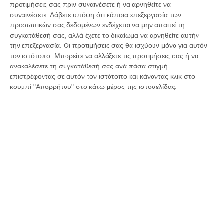
προτιμήσεις σας πριν συναινέσετε ή να αρνηθείτε να
Κι ο καθείς εφ’ώ ετάχθη[ή ..εχάθη]
συναινέσετε.
Λάβετε υπόψη ότι κάποια επεξεργασία των
προσωπικών σας δεδομένων ενδέχεται να μην απαιτεί τη
ΥΓ.
Άσχετο αλλά ίσως προφητικό
:απορίας άξιον το
συγκατάθεσή σας, αλλά έχετε το δικαίωμα να αρνηθείτε αυτήν
γεγονός ότι οι περισσότερες Αυτοκράτειρες που
την επεξεργασία. Οι προτιμήσεις σας θα ισχύουν μόνο για αυτόν
ανεμίχθησαν στις δολοφονίες των συζύγων τους
τον ιστότοπο. Μπορείτε να αλλάξετε τις προτιμήσεις σας ή να
ανακαλέσετε τη συγκατάθεσή σας ανά πάσα στιγμή
Αυτοκρατόρων έφεραν όνομα με συνθετικό το ‘
’Θεό-‘
π.χ
επιστρέφοντας σε αυτόν τον ιστότοπο και κάνοντας κλικ στο
Θεο-δοσία,Θεο-δώρα,Θεό-δουλη,Θεο-φανώ κλπ.Βέβαια και
κουμπί "Απορρήτου" στο κάτω μέρος της ιστοσελίδας.
πολλοί Αυτοκράτορες έφεραν όνομα με το ίδιο συνθετικό π.χ
Θεό-δωρος,Θεό-φιλος,Θεό-κτιστος,Θεό-φοβος.Δεδομένου
ότι οι Αυτοκράτορες κυβερνούσαν ‘ελέω Θεού’,τί να
συνέβαινε άραγε;Θεός κατά Θεού δεν
προβλεπόταν[βλ.περισσότερα σε
Κωνσταντίνου
Παΐδα
,Ματωμένο στέμα,Γρηγόρης 2022]
Ο Γιάννης Πανούσης είναι
Καθηγητής Εγκληματολογίας και
πρώην υπουργός Προστασίας του Πολίτη
Κοινοποιήστε: