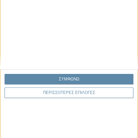
Οι μόνοι αθώοι
Μας αφορά
ΣΥΜΦΩΝΩ
ΠΕΡΙΣΣΟΤΕΡΕΣ ΕΠΙΛΟΓΕΣ
29.07.2026, 11:20
Η κρίση της προσδοκίας
Κάθε εποχή έχει τη δική της μεγάλη πολιτική κρίση. Άλλοτε ήταν η
κρίση της νομιμοποίησης. Άλλοτε η κρίση της
αντιπροσώπευσης...