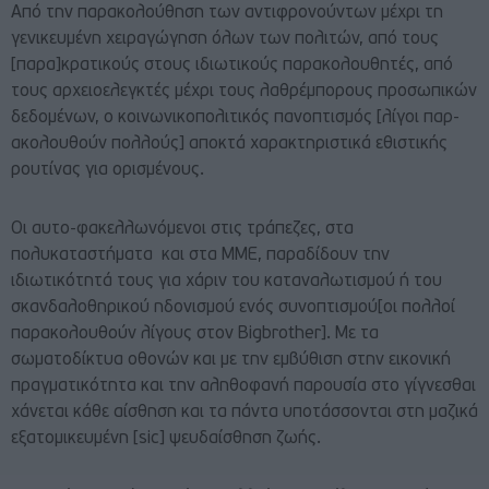
Από την παρακολούθηση των αντιφρονούντων μέχρι τη
γενικευμένη χειραγώγηση όλων των πολιτών, από τους
[παρα]κρατικούς στους ιδιωτικούς παρακολουθητές, από
τους αρχειοελεγκτές μέχρι τους λαθρέμπορους προσωπικών
δεδομένων, ο κοινωνικοπολιτικός πανοπτισμός [λίγοι παρ-
ακολουθούν πολλούς] αποκτά χαρακτηριστικά εθιστικής
ρουτίνας για ορισμένους.
Οι αυτο-φακελλωνόμενοι στις τράπεζες, στα
πολυκαταστήματα και στα ΜΜΕ, παραδίδουν την
ιδιωτικότητά τους για χάριν του καταναλωτισμού ή του
σκανδαλοθηρικού ηδονισμού ενός συνοπτισμού[οι πολλοί
παρακολουθούν λίγους στον Bigbrother]. Με τα
σωματοδίκτυα οθονών και με την εμβύθιση στην εικονική
πραγματικότητα και την αληθοφανή παρουσία στο γίγνεσθαι
χάνεται κάθε αίσθηση και τα πάντα υποτάσσονται στη μαζικά
εξατομικευμένη [sic] ψευδαίσθηση ζωής.