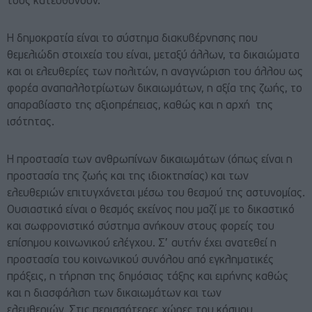
τους κατευθύνουν.
Η δημοκρατία είναι το σύστημα διακυβέρνησης που
θεμελιώδη στοιχεία του είναι, μεταξύ άλλων, τα δικαιώματα
και οι ελευθερίες των πολιτών, η αναγνώριση του άλλου ως
φορέα αναπαλλοτρίωτων δικαιωμάτων, η αξία της ζωής, το
απαραβίαστο της αξιοπρέπειας, καθώς και η αρχή της
ισότητας.
Η προστασία των ανθρωπίνων δικαιωμάτων (όπως είναι η
προστασία της ζωής και της ιδιοκτησίας) και των
ελευθεριών επιτυγχάνεται μέσω του θεσμού της αστυνομίας.
Ουσιαστικά είναι ο θεσμός εκείνος που μαζί με το δικαστικό
και σωφρονιστικό σύστημα ανήκουν στους φορείς του
επίσημου κοινωνικού ελέγχου. Σ’ αυτήν έχει ανατεθεί η
προστασία του κοινωνικού συνόλου από εγκληματικές
πράξεις, η τήρηση της δημόσιας τάξης και ειρήνης καθώς
και η διασφάλιση των δικαιωμάτων και των
ελευθεριών. Στις περισσότερες χώρες του κόσμου