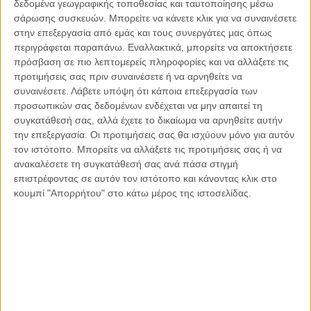
δεδομένα γεωγραφικής τοποθεσίας και ταυτοποίησης μέσω
επιστήμονες ανάμεσα στους οποίους και ψυχολόγους, όπως
σάρωσης συσκευών. Μπορείτε να κάνετε κλικ για να συναινέσετε
τον Allport. Σύμφωνα με αυτόν, τα στερεότυπα είναι
στην επεξεργασία από εμάς και τους συνεργάτες μας όπως
γενικευμένες, απλουστευμένες, τυποποιημένες αξιολογικές
περιγράφεται παραπάνω. Εναλλακτικά, μπορείτε να αποκτήσετε
πρόσβαση σε πιο λεπτομερείς πληροφορίες και να αλλάξετε τις
κρίσεις που συνδέουν συγκεκριμένα χαρακτηριστικά ή
προτιμήσεις σας πριν συναινέσετε ή να αρνηθείτε να
ιδιότητες με ομάδες ανθρώπων. Πρόκειται για αντιλήψεις ή
συναινέσετε.
Λάβετε υπόψη ότι κάποια επεξεργασία των
γνώμες συναισθηματικά φορτισμένες που κατέχουν από
προσωπικών σας δεδομένων ενδέχεται να μην απαιτεί τη
κοινού οι άνθρωποι εναντίον μίας άλλης κοινωνικής ομάδας
συγκατάθεσή σας, αλλά έχετε το δικαίωμα να αρνηθείτε αυτήν
(Allport, 1979). Παράλληλα, η Taylor ανέφερε ότι ο
την επεξεργασία. Οι προτιμήσεις σας θα ισχύουν μόνο για αυτόν
ανθρώπινος νους είναι περιορισμένης χωρητικότητας και
τον ιστότοπο. Μπορείτε να αλλάξετε τις προτιμήσεις σας ή να
συνεπώς οργανώνει τη σκέψη του σε κατηγορίες, ώστε όταν
ανακαλέσετε τη συγκατάθεσή σας ανά πάσα στιγμή
επιστρέφοντας σε αυτόν τον ιστότοπο και κάνοντας κλικ στο
δέχεται πολλές και διαφορετικές πληροφορίες αυτές να
κουμπί "Απορρήτου" στο κάτω μέρος της ιστοσελίδας.
κατατάσσονται στις κατηγορίες και στα στερεότυπα που έχει
διαμορφώσει στο μυαλό του (Taylor, 1981). Άρα, τα
στερεότυπα ενυπάρχουν στη ζωή μας γιατί με αυτό τον
τρόπο εξυπηρετείται ο τρόπος σκέψης μας.
Έτσι έχει διαμορφωθεί και
το στερεότυπο για τους
αστυνομικούς
, ένα στερεότυπο το οποίο υπερτονίζει