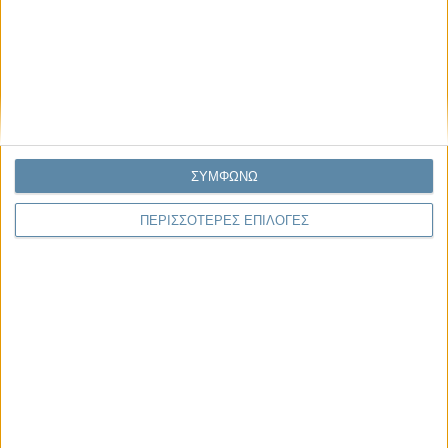
ΣΥΜΦΩΝΩ
ΠΕΡΙΣΣΟΤΕΡΕΣ ΕΠΙΛΟΓΕΣ
10.08.2026, 11:32
Η νέα εποχή της τιμολόγησης του άνθρακα στην
Ευρώπη
Η Ευρωπαϊκή Ένωση εισέρχεται σε μια νέα φάση της κλιματικής της
πολιτικής με την εφαρμογή του ETS2 (Emissions Trading System..