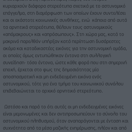
κυριαρχούν διάφορα στερεότυπα σχετικά με το αστυνομικό
επάγγελμα, στη διαμόρφωση των οποίων έχουν συντελέσει
και οι εκάστοτε κοινωνικές συνθήκες, ενώ κάποια από αυτά
τα αρνητικά στερεότυπα, θέλουν τους αστυνομικούς
«απόμακρους» και «απρόσωπους». Στη χώρα μας, κατά το
μακρινό παρελθόν υπήρξαν κατά περίπτωση δυσάρεστες
ακόμα και καταδικαστέες εικόνες για την αστυνομική ομάδα,
οι οποίες όμως εντυπώθηκαν έντονα στη συλλογική
συνείδηση∙ τόσο έντονα, ώστε κάθε φορά που στη σημερινή
εποχή, έρχεται στο φως της δημοσιότητας μία
αποσπασματική και μη ενδεδειγμένη εικόνα ενός
αστυνομικού, τότε για ένα τμήμα του κοινωνικού συνόλου
επιβεβαιώνεται το αρχικό αρνητικό στερεότυπο.
Ωστόσο και παρά το ότι αυτές οι μη ενδεδειγμένες εικόνες
είναι μεμονωμένες και δεν αντιπροσωπεύουν το σύνολο του
αστυνομικού πληθυσμού, όταν αναπαράγονται με ένταση και
συχνότητα από τα μέσα μαζικής ενημέρωσης, πλέον και από