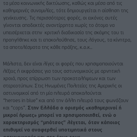
τα μέσα κοινωνικής δικτύωσης, καθώς και μέσα από τις
καθημερινές συνομιλίες, τότε δημιουργείται η αίσθηση της
γενίκευσης. Τις περισσότερες φορές, οι εικόνες αυτές
γίνονται αποδεκτές αναντίρρητα χωρίς το άτομο να
υπεισέρχεται στην κριτική διαδικασία της σκέψης του τι
προηγήθηκε και τι επακολούθησε, τους λόγους, τα κίνητρα,
τα αποτελέσματα της κάθε πράξης, κ.ο.κ..
Μάλιστα, δεν είναι λίγες οι φορές που χρησιμοποιούνται
λέξεις ή εκφράσεις για τους αστυνομικούς με αρνητική
χροιά, προς επίρρωση των προκαταλήψεων και των
στερεοτύπων. Στις Ηνωμένες Πολιτείες της Αμερικής οι
αστυνομικοί από τη μία πλευρά αποκαλούνται
“heroes in blue” και από την άλλη πλευρά τους φωνάζουν
και “cops”.
Στην Ελλάδα ο ορισμός «καθημερινοί ή
μικροί ήρωες» μπορεί να χρησιμοποιηθεί, ενώ ο
χαρακτηρισμός “μπάτσος” λέγεται, όταν κάποιος
επιθυμεί να αναφερθεί υποτιμητικά στους