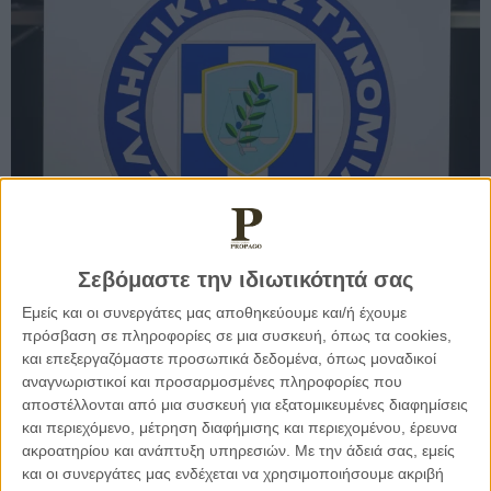
Άλλοτε πάλι, οι γονείς προκειμένου να πείσουν τα παιδιά
τους να κάνουν μία ενέργεια, τους αναφέρουν ότι αν για
Σεβόμαστε την ιδιωτικότητά σας
παράδειγμα δε φάνε το φαγητό τους, δεν κοιμηθούν ή δε
Εμείς και οι συνεργάτες μας αποθηκεύουμε και/ή έχουμε
μαζέψουν τα παιχνίδια τους, τότε θα τους πάρει ο
πρόσβαση σε πληροφορίες σε μια συσκευή, όπως τα cookies,
αστυνομικός. Έτσι, από πολύ νωρίς το παιδί γαλουχείται
και επεξεργαζόμαστε προσωπικά δεδομένα, όπως μοναδικοί
στην αντίληψη ότι ο αστυνομικός είναι «κακός» και
αναγνωριστικοί και προσαρμοσμένες πληροφορίες που
«εκδικητικός», μία αντίληψη που μπορεί να συνοδεύει το
αποστέλλονται από μια συσκευή για εξατομικευμένες διαφημίσεις
άτομο για το υπόλοιπο της ζωής του.
και περιεχόμενο, μέτρηση διαφήμισης και περιεχομένου, έρευνα
ακροατηρίου και ανάπτυξη υπηρεσιών.
Με την άδειά σας, εμείς
και οι συνεργάτες μας ενδέχεται να χρησιμοποιήσουμε ακριβή
Η έννοια του στερεοτύπου απασχόλησε πολλούς