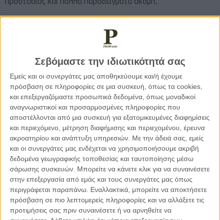
προστασίας και πολλά παραδείγματα ακόμη.
Επιπλέον, πριν απο μία βδομάδα εμφανίστηκε στη ζωή μας το
self test το οποίο χρησιμοποιείται πλέον απο μαθητές,
εκπαιδευτικούς, υπαλλήλους κτλ. Στον αθλητισμό όμως ο
Σεβόμαστε την ιδιωτικότητά σας
μαθητής που με το αρνητικό self test μπορεί να πάει στο
σχολείο δεν μπορει να πάει στην αθλητική του
Εμείς και οι συνεργάτες μας αποθηκεύουμε και/ή έχουμε
πρόσβαση σε πληροφορίες σε μια συσκευή, όπως τα cookies,
δραστηριότητα, όπου χρειάζεται και αρνητικό rapid test!
και επεξεργαζόμαστε προσωπικά δεδομένα, όπως μοναδικοί
Εύλογα γεννιούνται πολλά ερωτήματα… Από την στιγμή που
αναγνωριστικοί και προσαρμοσμένες πληροφορίες που
προκρίθηκε η λύση των self tests για το ασφαλές άνοιγμα
αποστέλλονται από μια συσκευή για εξατομικευμένες διαφημίσεις
των σχολείων και του λιανεμπορίου, θα μπορούσε να
και περιεχόμενο, μέτρηση διαφήμισης και περιεχομένου, έρευνα
χρησιμοποιηθεί και για το άνοιγμα του αθλητισμού σε όλες
ακροατηρίου και ανάπτυξη υπηρεσιών.
Με την άδειά σας, εμείς
τις ηλικίες.
και οι συνεργάτες μας ενδέχεται να χρησιμοποιήσουμε ακριβή
δεδομένα γεωγραφικής τοποθεσίας και ταυτοποίησης μέσω
σάρωσης συσκευών. Μπορείτε να κάνετε κλικ για να συναινέσετε
Να επισημάνω επίσης ότι
ο χώρος του αθλητισμού είναι
στην επεξεργασία από εμάς και τους συνεργάτες μας όπως
αποδεδειγμένα ο πιο πειθαρχημένος
, αφού τα παιδιά-
περιγράφεται παραπάνω. Εναλλακτικά, μπορείτε να αποκτήσετε
αθλητές το πρώτο πράγμα που μαθαίνουν στον αθλητισμό
πρόσβαση σε πιο λεπτομερείς πληροφορίες και να αλλάξετε τις
είναι να πειθαρχούν και να σέβονται τους κανόνες.
προτιμήσεις σας πριν συναινέσετε ή να αρνηθείτε να