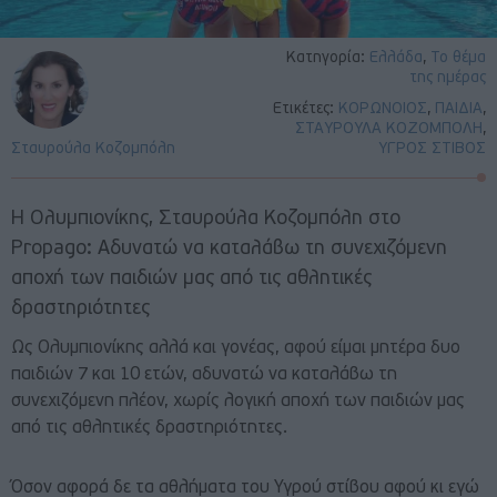
Κατηγορία:
Ελλάδα
,
Το θέμα
της ημέρας
Ετικέτες:
ΚΟΡΩΝΟΙΟΣ
,
ΠΑΙΔΙΑ
,
ΣΤΑΥΡΟΥΛΑ ΚΟΖΟΜΠΟΛΗ
,
Σταυρούλα Κοζομπόλη
ΥΓΡΟΣ ΣΤΙΒΟΣ
Η Ολυμπιονίκης, Σταυρούλα Κοζομπόλη στο
Propago: Αδυνατώ να καταλάβω τη συνεχιζόμενη
αποχή των παιδιών μας από τις αθλητικές
δραστηριότητες
Ως Ολυμπιονίκης αλλά και γονέας, αφού είμαι μητέρα δυο
παιδιών 7 και 10 ετών, αδυνατώ να καταλάβω τη
συνεχιζόμενη πλέον, χωρίς λογική αποχή των παιδιών μας
από τις αθλητικές δραστηριότητες.
Όσον αφορά δε τα αθλήματα του Υγρού στίβου αφού κι εγώ