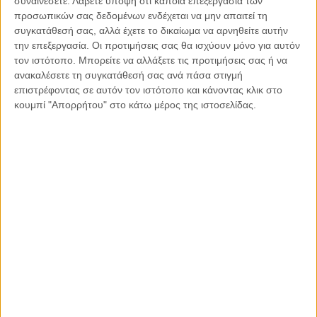
συναινέσετε.
Λάβετε υπόψη ότι κάποια επεξεργασία των
προσωπικών σας δεδομένων ενδέχεται να μην απαιτεί τη
Βιώνοντας λοιπόν όλον αυτό τον παραλογισμό, στερούνται
συγκατάθεσή σας, αλλά έχετε το δικαίωμα να αρνηθείτε αυτήν
τα παιδια μας την δυνατότητα συστηματικής άσκησης και
τα
την επεξεργασία. Οι προτιμήσεις σας θα ισχύουν μόνο για αυτόν
τιμωρούμε με κατ΄ οίκον περιορισμό
. Κύριοι, έστω και
τον ιστότοπο. Μπορείτε να αλλάξετε τις προτιμήσεις σας ή να
τώρα, να ανοίξουν άμεσα οι χωροι αθλητικών
ανακαλέσετε τη συγκατάθεσή σας ανά πάσα στιγμή
δραστηριοτήτων και φυσικά οι πισίνες με τα όποια
επιστρέφοντας σε αυτόν τον ιστότοπο και κάνοντας κλικ στο
κουμπί "Απορρήτου" στο κάτω μέρος της ιστοσελίδας.
περιοριστικά μέτρα κρίνονται αναγκαία και ας σταματήσει
επιτελους η τιμωρια των παιδιών μας…
Η Σταυρούλα Κοζομπόλη είναι Αργυρή Ολυμπιονίκης
Υδατοσφαίρισης, Πρόεδρος της Ένωσης συμμετασχόντων σε
Ολυμπιακούς Αγώνες, μέλος της επιτροπής Marketing της
Διεθνούς Ολυμπιακής Επιτροπής και μέλος της Επιτροπής
αθλητών της Παγκόσμιας Ομοσπονδίας Υγρού Στίβου FINA
Κοινοποιήστε:
Facebook
X
LinkedIn
WhatsApp
Εκτύπωση