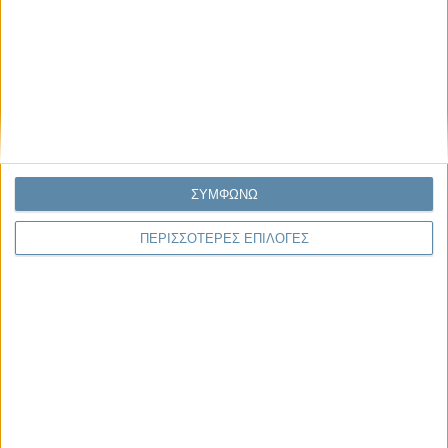
Μας αφορά
ΣΥΜΦΩΝΩ
29.07.2026, 11:20
ΠΕΡΙΣΣΟΤΕΡΕΣ ΕΠΙΛΟΓΕΣ
Η κρίση της προσδοκίας
Κάθε εποχή έχει τη δική της μεγάλη πολιτική κρίση. Άλλοτε ήταν η
κρίση της νομιμοποίησης. Άλλοτε η κρίση της
αντιπροσώπευσης...
Παρεμβάσεις