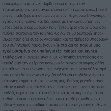
προέρχομαι από την κολύμβηση και ύστερα την
Υδατοσφαίριση, τα πράγματα είναι ακόμη χειρότερα… Πριν 2
μήνες διαβαζάμε ότι σύμφωνα με τον Παγκόσμιο Οργανισμό
Υγείας «στις πισίνες και θάλασσες με την κολύμβηση δεν
μεταδίδεται ο κορωνοιός» πριν λίγες μέρες «το χλώριο στις
πισίνες σκοτώνει τον ιο SARS-CoV-2 σε 30 δευτερόλεπτα»…
Όμως παρ’ όλα αυτά οι Ακαδημίες και τα τμήματα υποδομων
του αθλητισμού παραμένουν κλειστά και
τα παιδιά μας
εγκλωβισμένα σε υπολογιστές, tablet και κινητα
τηλέφωνα.
Φανερές είναι οι ψυχολογικές επιπτώσεις στα
παιδιά από την στέρηση κοινωνικής συναναστροφής αλλά
και αδυναμία εκτόνωσης της ενέργεια τους στον αθλητισμό
που αποτελεί κοινωνικό αγαθό αλλα και αποδεδειγμένα το
πιο υγιες κομματι της κοινωνιας μας. Επίσης μεγάλος είναι
πλέον ο κινδυνος και για την σωματική τους υγεία αφου σε
πολλές περιπτώσεις τα παιδιά έχοντας περιορισμένη ή και
καθόλου άσκηση εχουν πάρει αρκετα κιλά με κινδυνο να
οδηγηθούν στην παιδική παχυσαρκία, τη συγχρονη ασθένεια
που μαστίζει παιδιά και εφηβους.