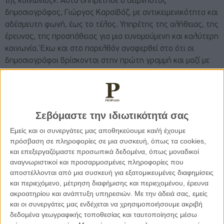
της κοινωνίας»
. Αυτό υπηρέτησε ο αείμνηστος
δημοσιογράφος, Γιώργος Καραϊβάζ, με αντικειμενικότητα και
αδέσμευτη φωνή, έως το τέλος. Υπηρέτης της αλήθειας, της
έρευνας, της προσπάθειας για μια ευνομούμενη και καλύτερη
κοινωνία. Έχω και στο παρελθόν αναφερθεί στο ότι οι
δημοσιογράφοι βρίσκονται στην πρώτη γραμμή και μαζί με
τους δικηγόρους μπορούν να αποτελέσουν τους
απαραίτητους αρωγούς της δικαστικής και εκτελεστικής
εξουσίας.
Σεβόμαστε την ιδιωτικότητά σας
Είναι καιρός, τα εγκληματικά αυτά φαινόμενα να
Εμείς και οι συνεργάτες μας αποθηκεύουμε και/ή έχουμε
καταπολεμηθούν στην ρίζα τους. Να ερευνάται όχι μόνο το
πρόσβαση σε πληροφορίες σε μια συσκευή, όπως τα cookies,
εκτελεστικό κομμάτι τέτοιων υποθέσεων, αλλά και το ποιος/
και επεξεργαζόμαστε προσωπικά δεδομένα, όπως μοναδικοί
οι είναι ο/οι ιθύνων/οντες νους/νόες ο οποίος οπλίζει το
αναγνωριστικοί και προσαρμοσμένες πληροφορίες που
χέρι σε επαγγελματίες δολοφόνους. Εύχομαι η εισαγγελία
αποστέλλονται από μια συσκευή για εξατομικευμένες διαφημίσεις
και περιεχόμενο, μέτρηση διαφήμισης και περιεχομένου, έρευνα
αλλά και οι αστυνομικές δυνάμεις να επιτύχουν στο έργο
ακροατηρίου και ανάπτυξη υπηρεσιών.
Με την άδειά σας, εμείς
τους. Γιατί εκτός από την γαλήνευση της ψυχής του
και οι συνεργάτες μας ενδέχεται να χρησιμοποιήσουμε ακριβή
Γιώργου Καραϊβάζ, υποβόσκει και ένα μεγαλύτερο
δεδομένα γεωγραφικής τοποθεσίας και ταυτοποίησης μέσω
διακύβευμα. Αυτό της ομαλής λειτουργίας των δομών μια