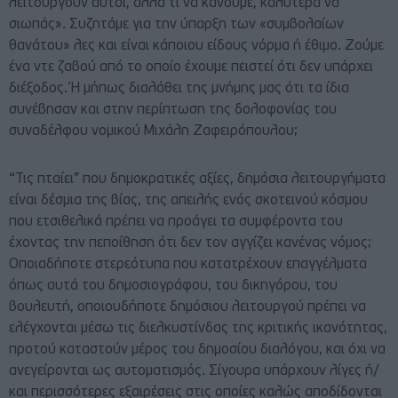
λειτουργούν αυτοί, αλλά τι να κάνουμε, καλύτερα να
σιωπάς». Συζητάμε για την ύπαρξη των «συμβολαίων
θανάτου» λες και είναι κάποιου είδους νόρμα ή έθιμο. Ζούμε
ένα ντε ζαβού από το οποίο έχουμε πειστεί ότι δεν υπάρχει
διέξοδος. Ή μήπως διαλάθει της μνήμης μας ότι τα ίδια
συνέβησαν και στην περίπτωση της δολοφονίας του
συναδέλφου νομικού Μιχάλη Ζαφειρόπουλου;
“Τις πταίει” που δημοκρατικές αξίες, δημόσια λειτουργήματα
είναι δέσμια της βίας, της απειλής ενός σκοτεινού κόσμου
που ετσιθελικά πρέπει να προάγει τα συμφέροντα του
έχοντας την πεποίθηση ότι δεν τον αγγίζει κανένας νόμος;
Οποιαδήποτε στερεότυπα που κατατρέχουν επαγγέλματα
όπως αυτά του δημοσιογράφου, του δικηγόρου, του
βουλευτή, οποιουδήποτε δημόσιου λειτουργού πρέπει να
ελέγχονται μέσω τις διελκυστίνδας της κριτικής ικανότητας,
προτού καταστούν μέρος του δημοσίου διαλόγου, και όχι να
ανεγείρονται ως αυτοματισμός. Σίγουρα υπάρχουν λίγες ή/
και περισσότερες εξαιρέσεις στις οποίες καλώς αποδίδονται