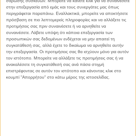
σάρωσης συσκευών. Μπορείτε να κάνετε κλικ για να συναινέσετε
πολιτείας. Μέσα από την επιτυχία τέτοιων ερευνών
στην επεξεργασία από εμάς και τους συνεργάτες μας όπως
διέρχεται η επίτευξη της χρήσης του επιθετικού
περιγράφεται παραπάνω. Εναλλακτικά, μπορείτε να αποκτήσετε
προσδιορισμού ευνομούμενη πριν από το ουσιαστικό
πρόσβαση σε πιο λεπτομερείς πληροφορίες και να αλλάξετε τις
προτιμήσεις σας πριν συναινέσετε ή να αρνηθείτε να
πολιτεία. Ένας πολίτης που ΦΟΒΑΤΑΙ να μιλήσει και να
συναινέσετε.
Λάβετε υπόψη ότι κάποια επεξεργασία των
δράσει, ένας δημοσιογράφος που ΦΟΒΑΤΑΙ να ερευνήσει,
προσωπικών σας δεδομένων ενδέχεται να μην απαιτεί τη
ένας δικηγόρος που ΦΟΒΑΤΑΙ να πράξει τα εκ του νόμου
συγκατάθεσή σας, αλλά έχετε το δικαίωμα να αρνηθείτε αυτήν
δέοντα, ένας βουλευτής που ΦΟΒΑΤΑΙ να προτείνει/
την επεξεργασία. Οι προτιμήσεις σας θα ισχύουν μόνο για αυτόν
νομοθετήσει, επειδή θα ενοχληθεί μια αόρατη, σκοτεινή
τον ιστότοπο. Μπορείτε να αλλάξετε τις προτιμήσεις σας ή να
δύναμη, θα έχουν ως αποτέλεσμα την αποδόμηση κάθε
ανακαλέσετε τη συγκατάθεσή σας ανά πάσα στιγμή
κοινωνικής συνοχής και αξίας. Θα ήμαστε τουλάχιστον
επιστρέφοντας σε αυτόν τον ιστότοπο και κάνοντας κλικ στο
κουμπί "Απορρήτου" στο κάτω μέρος της ιστοσελίδας.
αφελείς, εάν πιστέψουμε ότι τα παιδιά μας, οι αυριανοί
πολίτες, θα οικοδομήσουν κοινωνική ευσυνειδησία, πολιτική
ευαισθησία, μαχητική ψυχή, παρακολουθόντας έναν κρατικό
μηχανισμό, ανήμπορο να απαντήσει δρακόντεια σε τέτοιες
ειδεχθείς πράξεις. Η αποτρόπαια δολοφονία του Γιώργου
Καραϊβάζ, αποτελεί και μια μάχη για τη σωτηρία της ψυχής
της κοινωνίας.