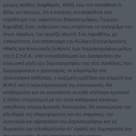
μαύρες σελίδες διαφθοράς. Αλλά, έχω την πεποίθηση ή
θέλω να πιστεύω, ότι ο κανόνας αντανακλάται στο
παράδειγμα του αείμνηστου δημοσιογράφου, Γιώργου
Καραϊβάζ. Ενός ανθρώπου που υπηρέτησε το επάγγελμα του
όπως ακριβώς του αρμόζει ιδεατά. Σας παραθέτω, με
ταπεινότητα, ένα απόσπασμα του Κώδικα Επαγγελματικής
Ηθικής και Κοινωνικής Ευθύνης των δημοσιογράφων μελών
της Ε.Σ.Η.Ε.Α.:
«Να επαναβεβαιώσει και διασφαλίσει τον
κοινωνικό ρόλο του δημοσιογράφου στις νέες συνθήκες, που
διαμορφώνουν ο γιγαντισμός, το ολιγοπώλιο στο
ιδιοκτησιακό καθεστώς, η αυξημένη εμβέλεια και επιρροή των
Μ.Μ.Ε. και η παγκοσμιοποίηση της επικοινωνίας. Να
αποθαρρύνει και να αντιστέκεται σε κάθε απόπειρα κρατικού
ή άλλου επηρεασμού με τον αυτό-καθορισμό κανόνων
υπεύθυνης επαγγελματικής λειτουργίας. Να κατοχυρώσει την
ελευθερία της πληροφόρησης και της έκφρασης, την
αυτονομία και αξιοπρέπεια του δημοσιογράφου και να
θωρακίσει την ελευθεροτυπία έπ’ αγαθώ της δημοκρατίας και