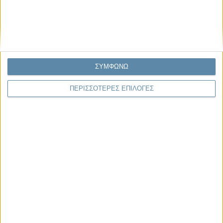
Παρεμβάσεις
Κέλλυ Καμπάκη
Κέλλυ Καμπάκη: Η μαμά της Έμμας
γράφει για την “ισόβια καταδίκη
της”
ΣΥΜΦΩΝΩ
Γιάννης Πανούσης
ΠΕΡΙΣΣΟΤΕΡΕΣ ΕΠΙΛΟΓΕΣ
Οι μόνοι αθώοι
Αντώνιος Ντακανάλης
Τέμπη: Η Κορυφή του Παγόβουνου
μιας Κοινωνίας που βράζει
Γιάννης Πανούσης
Μικροδιάβολοι ή άγουροι