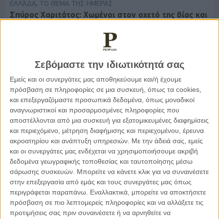
ΕΛΛΆΔΑ, ΤΟ ΘΈΜΑ ΤΗΣ ΗΜΈΡΑΣ
Σπύρος Χαριτάτος: Χωμένοι στον οχετό της βίας και
του μίσους – Σήμερα εγώ, αύριο εσύ, χθες ο Άλκης
Σεβόμαστε την ιδιωτικότητά σας
Εμείς και οι συνεργάτες μας αποθηκεύουμε και/ή έχουμε
πρόσβαση σε πληροφορίες σε μια συσκευή, όπως τα cookies,
και επεξεργαζόμαστε προσωπικά δεδομένα, όπως μοναδικοί
αναγνωριστικοί και προσαρμοσμένες πληροφορίες που
αποστέλλονται από μια συσκευή για εξατομικευμένες διαφημίσεις
και περιεχόμενο, μέτρηση διαφήμισης και περιεχομένου, έρευνα
ακροατηρίου και ανάπτυξη υπηρεσιών.
Με την άδειά σας, εμείς
και οι συνεργάτες μας ενδέχεται να χρησιμοποιήσουμε ακριβή
δεδομένα γεωγραφικής τοποθεσίας και ταυτοποίησης μέσω
σάρωσης συσκευών. Μπορείτε να κάνετε κλικ για να συναινέσετε
στην επεξεργασία από εμάς και τους συνεργάτες μας όπως
19.07.2021, 9:25
περιγράφεται παραπάνω. Εναλλακτικά, μπορείτε να αποκτήσετε
ΕΛΛΆΔΑ, ΠΑΡΕΜΒΆΣΕΙΣ, ΤΟ ΘΈΜΑ ΤΗΣ ΗΜΈΡΑΣ
πρόσβαση σε πιο λεπτομερείς πληροφορίες και να αλλάξετε τις
Αν σε κακοποιεί δεν είναι αγάπη – Είναι μόνο βία
προτιμήσεις σας πριν συναινέσετε ή να αρνηθείτε να