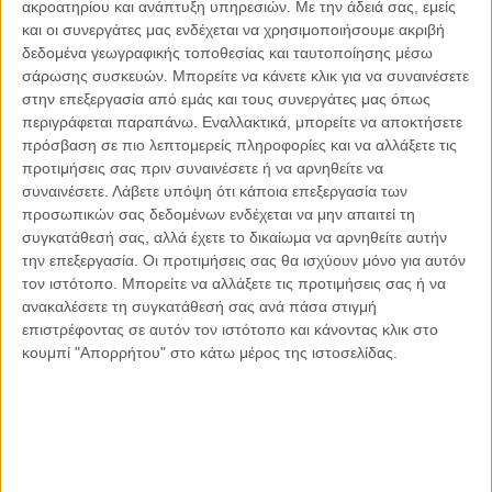
ακροατηρίου και ανάπτυξη υπηρεσιών.
Με την άδειά σας, εμείς
και οι συνεργάτες μας ενδέχεται να χρησιμοποιήσουμε ακριβή
δεδομένα γεωγραφικής τοποθεσίας και ταυτοποίησης μέσω
σάρωσης συσκευών. Μπορείτε να κάνετε κλικ για να συναινέσετε
στην επεξεργασία από εμάς και τους συνεργάτες μας όπως
Αντώνιος Ντακανάλης
περιγράφεται παραπάνω. Εναλλακτικά, μπορείτε να αποκτήσετε
Τέμπη: Η Κορυφή του Παγόβουνου
πρόσβαση σε πιο λεπτομερείς πληροφορίες και να αλλάξετε τις
μιας Κοινωνίας που βράζει
προτιμήσεις σας πριν συναινέσετε ή να αρνηθείτε να
συναινέσετε.
Λάβετε υπόψη ότι κάποια επεξεργασία των
προσωπικών σας δεδομένων ενδέχεται να μην απαιτεί τη
συγκατάθεσή σας, αλλά έχετε το δικαίωμα να αρνηθείτε αυτήν
Γιάννης Πανούσης
την επεξεργασία. Οι προτιμήσεις σας θα ισχύουν μόνο για αυτόν
Μικροδιάβολοι ή άγουροι
τον ιστότοπο. Μπορείτε να αλλάξετε τις προτιμήσεις σας ή να
εγκληματίες; – Άρθρο – παρέμβαση
ανακαλέσετε τη συγκατάθεσή σας ανά πάσα στιγμή
στο Propago του Γιάννη Πανούση
επιστρέφοντας σε αυτόν τον ιστότοπο και κάνοντας κλικ στο
κουμπί "Απορρήτου" στο κάτω μέρος της ιστοσελίδας.
Μαργαρίτης Τζίμας
Ο απέναντι