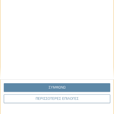
Μας αφορά
Πρόσφατα
Η κρίση της προσδοκίας
Ο Όλυμπος εντάχθηκε στον Κατάλογο Μνημείων
Παγκόσμιας Κληρονομιάς της UNESCO
Σεισμοί Βενεζουέλας 2026: Επιτόπια Διερεύνηση,
Τεκμηρίωση και Διδάγματα
Ανθισμένη συ-στολή
Να αφήνεις τους ανθρώπους να είναι (letting
people be)
ΣΥΜΦΩΝΩ
ΠΕΡΙΣΣΟΤΕΡΕΣ ΕΠΙΛΟΓΕΣ
To Newsletter του Propago