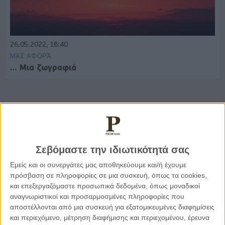
26.05.2022, 18:40
ΜΑΣ ΑΦΟΡΆ
… Μια ζωγραφιά
Παρεμβάσεις
Σεβόμαστε την ιδιωτικότητά σας
Κέλλυ Καμπάκη
Κέλλυ Καμπάκη: Η μαμά της Έμμας
Εμείς και οι συνεργάτες μας αποθηκεύουμε και/ή έχουμε
γράφει για την “ισόβια καταδίκη
πρόσβαση σε πληροφορίες σε μια συσκευή, όπως τα cookies,
της”
και επεξεργαζόμαστε προσωπικά δεδομένα, όπως μοναδικοί
αναγνωριστικοί και προσαρμοσμένες πληροφορίες που
αποστέλλονται από μια συσκευή για εξατομικευμένες διαφημίσεις
Γιάννης Πανούσης
και περιεχόμενο, μέτρηση διαφήμισης και περιεχομένου, έρευνα
Οι μόνοι αθώοι