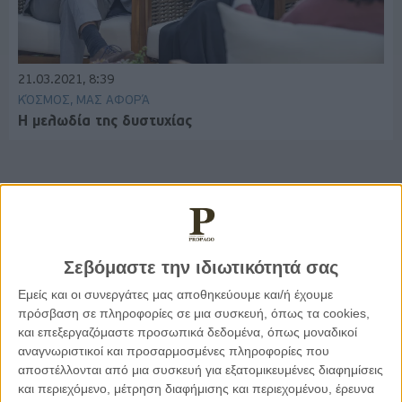
21.03.2021, 8:39
ΚΌΣΜΟΣ, ΜΑΣ ΑΦΟΡΆ
Η μελωδία της δυστυχίας
Παρεμβάσεις
Σεβόμαστε την ιδιωτικότητά σας
Κέλλυ Καμπάκη
Κέλλυ Καμπάκη: Η μαμά της Έμμας
Εμείς και οι συνεργάτες μας αποθηκεύουμε και/ή έχουμε
γράφει για την “ισόβια καταδίκη
πρόσβαση σε πληροφορίες σε μια συσκευή, όπως τα cookies,
της”
και επεξεργαζόμαστε προσωπικά δεδομένα, όπως μοναδικοί
αναγνωριστικοί και προσαρμοσμένες πληροφορίες που
αποστέλλονται από μια συσκευή για εξατομικευμένες διαφημίσεις
Γιάννης Πανούσης
και περιεχόμενο, μέτρηση διαφήμισης και περιεχομένου, έρευνα
Οι μόνοι αθώοι