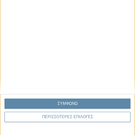
Μας αφορά
Πρόσφατα
Η κρίση της προσδοκίας
Ο Όλυμπος εντάχθηκε στον Κατάλογο Μνημείων
Παγκόσμιας Κληρονομιάς της UNESCO
Σεισμοί Βενεζουέλας 2026: Επιτόπια Διερεύνηση,
Τεκμηρίωση και Διδάγματα
Ανθισμένη συ-στολή
Να αφήνεις τους ανθρώπους να είναι (letting
people be)
ΣΥΜΦΩΝΩ
ΠΕΡΙΣΣΟΤΕΡΕΣ ΕΠΙΛΟΓΕΣ
To Newsletter του Propago