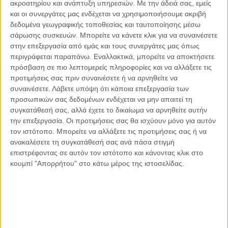
ακροατηρίου και ανάπτυξη υπηρεσιών.
Με την άδειά σας, εμείς
και οι συνεργάτες μας ενδέχεται να χρησιμοποιήσουμε ακριβή
δεδομένα γεωγραφικής τοποθεσίας και ταυτοποίησης μέσω
σάρωσης συσκευών. Μπορείτε να κάνετε κλικ για να συναινέσετε
στην επεξεργασία από εμάς και τους συνεργάτες μας όπως
Αντώνιος Ντακανάλης
περιγράφεται παραπάνω. Εναλλακτικά, μπορείτε να αποκτήσετε
Τέμπη: Η Κορυφή του Παγόβουνου
πρόσβαση σε πιο λεπτομερείς πληροφορίες και να αλλάξετε τις
μιας Κοινωνίας που βράζει
προτιμήσεις σας πριν συναινέσετε ή να αρνηθείτε να
συναινέσετε.
Λάβετε υπόψη ότι κάποια επεξεργασία των
προσωπικών σας δεδομένων ενδέχεται να μην απαιτεί τη
συγκατάθεσή σας, αλλά έχετε το δικαίωμα να αρνηθείτε αυτήν
Γιάννης Πανούσης
την επεξεργασία. Οι προτιμήσεις σας θα ισχύουν μόνο για αυτόν
Μικροδιάβολοι ή άγουροι
τον ιστότοπο. Μπορείτε να αλλάξετε τις προτιμήσεις σας ή να
εγκληματίες; – Άρθρο – παρέμβαση
ανακαλέσετε τη συγκατάθεσή σας ανά πάσα στιγμή
στο Propago του Γιάννη Πανούση
επιστρέφοντας σε αυτόν τον ιστότοπο και κάνοντας κλικ στο
κουμπί "Απορρήτου" στο κάτω μέρος της ιστοσελίδας.
Μαργαρίτης Τζίμας
Ο απέναντι