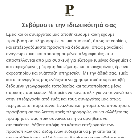
28.03.2021, 10:59
ΠΑΡΕΜΒΆΣΕΙΣ
Κοινωνική πολιτική και τοπική αυτοδιοίκηση
Σεβόμαστε την ιδιωτικότητά σας
Εμείς και οι συνεργάτες μας αποθηκεύουμε και/ή έχουμε
πρόσβαση σε πληροφορίες σε μια συσκευή, όπως τα cookies,
και επεξεργαζόμαστε προσωπικά δεδομένα, όπως μοναδικοί
αναγνωριστικοί και προσαρμοσμένες πληροφορίες που
αποστέλλονται από μια συσκευή για εξατομικευμένες διαφημίσεις
και περιεχόμενο, μέτρηση διαφήμισης και περιεχομένου, έρευνα
ακροατηρίου και ανάπτυξη υπηρεσιών.
Με την άδειά σας, εμείς
και οι συνεργάτες μας ενδέχεται να χρησιμοποιήσουμε ακριβή
δεδομένα γεωγραφικής τοποθεσίας και ταυτοποίησης μέσω
σάρωσης συσκευών. Μπορείτε να κάνετε κλικ για να συναινέσετε
στην επεξεργασία από εμάς και τους συνεργάτες μας όπως
περιγράφεται παραπάνω. Εναλλακτικά, μπορείτε να αποκτήσετε
πρόσβαση σε πιο λεπτομερείς πληροφορίες και να αλλάξετε τις
προτιμήσεις σας πριν συναινέσετε ή να αρνηθείτε να
25.03.2021, 7:09
συναινέσετε.
Λάβετε υπόψη ότι κάποια επεξεργασία των
ΠΑΡΕΜΒΆΣΕΙΣ
προσωπικών σας δεδομένων ενδέχεται να μην απαιτεί τη
25η Μαρτίου: Δεν ήταν αγώνας συμφερόντων αλλά
συγκατάθεσή σας, αλλά έχετε το δικαίωμα να αρνηθείτε αυτήν