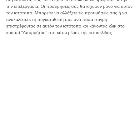
ιδεών
την επεξεργασία. Οι προτιμήσεις σας θα ισχύουν μόνο για αυτόν
τον ιστότοπο. Μπορείτε να αλλάξετε τις προτιμήσεις σας ή να
ανακαλέσετε τη συγκατάθεσή σας ανά πάσα στιγμή
επιστρέφοντας σε αυτόν τον ιστότοπο και κάνοντας κλικ στο
κουμπί "Απορρήτου" στο κάτω μέρος της ιστοσελίδας.
Παρεμβάσεις
Κέλλυ Καμπάκη
Κέλλυ Καμπάκη: Η μαμά της Έμμας
γράφει για την “ισόβια καταδίκη
της”
Γιάννης Πανούσης
Οι μόνοι αθώοι
Αντώνιος Ντακανάλης
Τέμπη: Η Κορυφή του Παγόβουνου