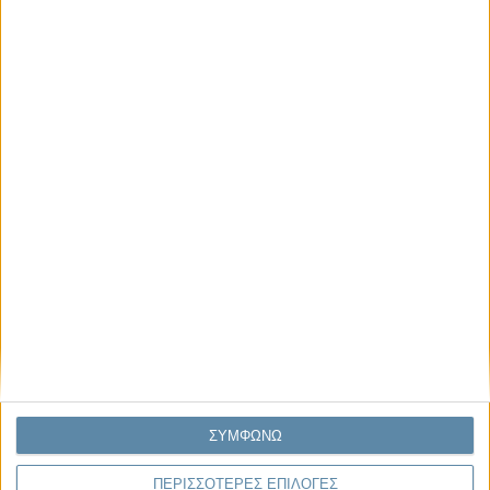
μιας Κοινωνίας που βράζει
Γιάννης Πανούσης
Μικροδιάβολοι ή άγουροι
εγκληματίες; – Άρθρο – παρέμβαση
στο Propago του Γιάννη Πανούση
Μαργαρίτης Τζίμας
Ο απέναντι
Μας αφορά
ΣΥΜΦΩΝΩ
Πρόσφατα
ΠΕΡΙΣΣΟΤΕΡΕΣ ΕΠΙΛΟΓΕΣ