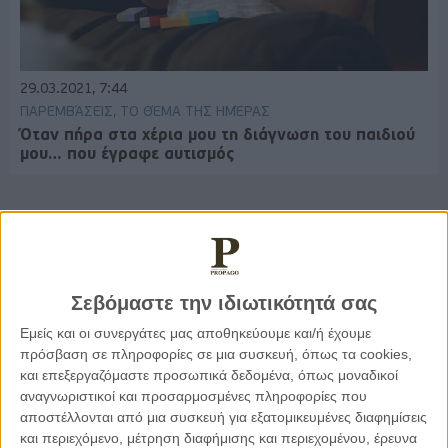
29.03.2021, 7:44
ΠΑΡΕΜΒΆΣΕΙΣ, ΤΟ ΘΈΜΑ ΤΗΣ ΗΜΈΡΑΣ
Όταν πήρα στα χέρια μου τη διάγνωση του παιδιού
μου… που έγραφε αυτισμός
Παρεμβάσεις
Σεβόμαστε την ιδιωτικότητά σας
Κέλλυ Καμπάκη
Εμείς και οι συνεργάτες μας αποθηκεύουμε και/ή έχουμε
Κέλλυ Καμπάκη: Η μαμά της Έμμας
πρόσβαση σε πληροφορίες σε μια συσκευή, όπως τα cookies,
γράφει για την “ισόβια καταδίκη
της”
και επεξεργαζόμαστε προσωπικά δεδομένα, όπως μοναδικοί
αναγνωριστικοί και προσαρμοσμένες πληροφορίες που
αποστέλλονται από μια συσκευή για εξατομικευμένες διαφημίσεις
και περιεχόμενο, μέτρηση διαφήμισης και περιεχομένου, έρευνα
Γιάννης Πανούσης