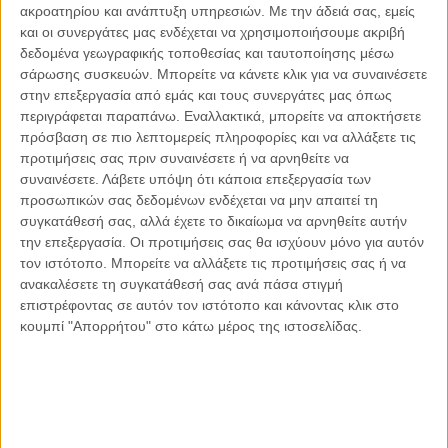
ακροατηρίου και ανάπτυξη υπηρεσιών.
Με την άδειά σας, εμείς
Οι μόνοι αθώοι
και οι συνεργάτες μας ενδέχεται να χρησιμοποιήσουμε ακριβή
δεδομένα γεωγραφικής τοποθεσίας και ταυτοποίησης μέσω
σάρωσης συσκευών. Μπορείτε να κάνετε κλικ για να συναινέσετε
στην επεξεργασία από εμάς και τους συνεργάτες μας όπως
περιγράφεται παραπάνω. Εναλλακτικά, μπορείτε να αποκτήσετε
Αντώνιος Ντακανάλης
πρόσβαση σε πιο λεπτομερείς πληροφορίες και να αλλάξετε τις
Τέμπη: Η Κορυφή του Παγόβουνου
μιας Κοινωνίας που βράζει
προτιμήσεις σας πριν συναινέσετε ή να αρνηθείτε να
συναινέσετε.
Λάβετε υπόψη ότι κάποια επεξεργασία των
προσωπικών σας δεδομένων ενδέχεται να μην απαιτεί τη
συγκατάθεσή σας, αλλά έχετε το δικαίωμα να αρνηθείτε αυτήν
την επεξεργασία. Οι προτιμήσεις σας θα ισχύουν μόνο για αυτόν
Γιάννης Πανούσης
τον ιστότοπο. Μπορείτε να αλλάξετε τις προτιμήσεις σας ή να
Μικροδιάβολοι ή άγουροι
εγκληματίες; – Άρθρο – παρέμβαση
ανακαλέσετε τη συγκατάθεσή σας ανά πάσα στιγμή
στο Propago του Γιάννη Πανούση
επιστρέφοντας σε αυτόν τον ιστότοπο και κάνοντας κλικ στο
κουμπί "Απορρήτου" στο κάτω μέρος της ιστοσελίδας.
Μαργαρίτης Τζίμας
Ο απέναντι