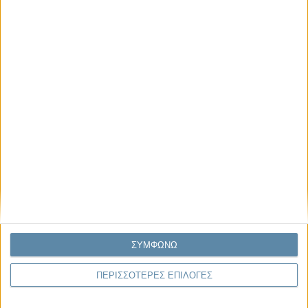
Μας αφορά
Πρόσφατα
Η κρίση της προσδοκίας
Ο Όλυμπος εντάχθηκε στον Κατάλογο Μνημείων
Παγκόσμιας Κληρονομιάς της UNESCO
Σεισμοί Βενεζουέλας 2026: Επιτόπια Διερεύνηση,
Τεκμηρίωση και Διδάγματα
Ανθισμένη συ-στολή
Να αφήνεις τους ανθρώπους να είναι (letting
ΣΥΜΦΩΝΩ
people be)
ΠΕΡΙΣΣΟΤΕΡΕΣ ΕΠΙΛΟΓΕΣ