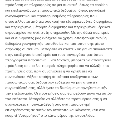
14.04.2021, 7:16
πρόσβαση σε πληροφορίες σε μια συσκευή, όπως τα cookies,
ΚΎΠΡΟΣ
και επεξεργαζόμαστε προσωπικά δεδομένα, όπως μοναδικοί
αναγνωριστικοί και προσαρμοσμένες πληροφορίες που
Ενσωμάτωση της διάστασης του φύλου στην
εξωτερική πολιτική της Κυπριακής Δημοκρατίας
αποστέλλονται από μια συσκευή για εξατομικευμένες διαφημίσεις
και περιεχόμενο, μέτρηση διαφήμισης και περιεχομένου, έρευνα
ακροατηρίου και ανάπτυξη υπηρεσιών.
Με την άδειά σας, εμείς
και οι συνεργάτες μας ενδέχεται να χρησιμοποιήσουμε ακριβή
δεδομένα γεωγραφικής τοποθεσίας και ταυτοποίησης μέσω
σάρωσης συσκευών. Μπορείτε να κάνετε κλικ για να συναινέσετε
Παρεμβάσεις
στην επεξεργασία από εμάς και τους συνεργάτες μας όπως
περιγράφεται παραπάνω. Εναλλακτικά, μπορείτε να αποκτήσετε
Κέλλυ Καμπάκη
πρόσβαση σε πιο λεπτομερείς πληροφορίες και να αλλάξετε τις
Κέλλυ Καμπάκη: Η μαμά της Έμμας
προτιμήσεις σας πριν συναινέσετε ή να αρνηθείτε να
γράφει για την “ισόβια καταδίκη
συναινέσετε.
Λάβετε υπόψη ότι κάποια επεξεργασία των
της”
προσωπικών σας δεδομένων ενδέχεται να μην απαιτεί τη
συγκατάθεσή σας, αλλά έχετε το δικαίωμα να αρνηθείτε αυτήν
την επεξεργασία. Οι προτιμήσεις σας θα ισχύουν μόνο για αυτόν
Γιάννης Πανούσης
τον ιστότοπο. Μπορείτε να αλλάξετε τις προτιμήσεις σας ή να
Οι μόνοι αθώοι
ανακαλέσετε τη συγκατάθεσή σας ανά πάσα στιγμή
επιστρέφοντας σε αυτόν τον ιστότοπο και κάνοντας κλικ στο
κουμπί "Απορρήτου" στο κάτω μέρος της ιστοσελίδας.