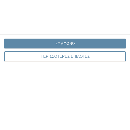
Μας αφορά
Πρόσφατα
Η κρίση της προσδοκίας
Ο Όλυμπος εντάχθηκε στον Κατάλογο Μνημείων
Παγκόσμιας Κληρονομιάς της UNESCO
ΣΥΜΦΩΝΩ
Σεισμοί Βενεζουέλας 2026: Επιτόπια Διερεύνηση,
Τεκμηρίωση και Διδάγματα
ΠΕΡΙΣΣΟΤΕΡΕΣ ΕΠΙΛΟΓΕΣ
Ανθισμένη συ-στολή
Να αφήνεις τους ανθρώπους να είναι (letting
people be)
To Newsletter του Propago
Λάβετε την ανάλυση της ημέρας στο email σας