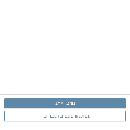
Μας αφορά
Πρόσφατα
Η κρίση της προσδοκίας
Ο Όλυμπος εντάχθηκε στον Κατάλογο Μνημείων
Παγκόσμιας Κληρονομιάς της UNESCO
Σεισμοί Βενεζουέλας 2026: Επιτόπια Διερεύνηση,
Τεκμηρίωση και Διδάγματα
Ανθισμένη συ-στολή
Να αφήνεις τους ανθρώπους να είναι (letting
ΣΥΜΦΩΝΩ
people be)
ΠΕΡΙΣΣΟΤΕΡΕΣ ΕΠΙΛΟΓΕΣ