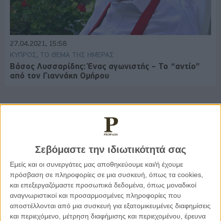
27.04.2021, 15:58
ΚΎΠΡΟΣ, ΤΟ ΘΈΜΑ ΤΗΣ ΗΜΈΡΑΣ
Βάσος Λυσσαρίδης: Ένας αγωνιστής – Το “αντίο”
από τον Γιαννάκη Ομήρου
Παρεμβάσεις
Σεβόμαστε την ιδιωτικότητά σας
Κέλλυ Καμπάκη
Εμείς και οι συνεργάτες μας αποθηκεύουμε και/ή έχουμε
Κέλλυ Καμπάκη: Η μαμά της Έμμας
πρόσβαση σε πληροφορίες σε μια συσκευή, όπως τα cookies,
γράφει για την “ισόβια καταδίκη
της”
και επεξεργαζόμαστε προσωπικά δεδομένα, όπως μοναδικοί
αναγνωριστικοί και προσαρμοσμένες πληροφορίες που
αποστέλλονται από μια συσκευή για εξατομικευμένες διαφημίσεις
και περιεχόμενο, μέτρηση διαφήμισης και περιεχομένου, έρευνα
Γιάννης Πανούσης