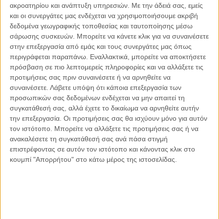
ακροατηρίου και ανάπτυξη υπηρεσιών.
Με την άδειά σας, εμείς
Οι μόνοι αθώοι
και οι συνεργάτες μας ενδέχεται να χρησιμοποιήσουμε ακριβή
δεδομένα γεωγραφικής τοποθεσίας και ταυτοποίησης μέσω
σάρωσης συσκευών. Μπορείτε να κάνετε κλικ για να συναινέσετε
στην επεξεργασία από εμάς και τους συνεργάτες μας όπως
περιγράφεται παραπάνω. Εναλλακτικά, μπορείτε να αποκτήσετε
Αντώνιος Ντακανάλης
πρόσβαση σε πιο λεπτομερείς πληροφορίες και να αλλάξετε τις
Τέμπη: Η Κορυφή του Παγόβουνου
μιας Κοινωνίας που βράζει
προτιμήσεις σας πριν συναινέσετε ή να αρνηθείτε να
συναινέσετε.
Λάβετε υπόψη ότι κάποια επεξεργασία των
προσωπικών σας δεδομένων ενδέχεται να μην απαιτεί τη
συγκατάθεσή σας, αλλά έχετε το δικαίωμα να αρνηθείτε αυτήν
την επεξεργασία. Οι προτιμήσεις σας θα ισχύουν μόνο για αυτόν
Γιάννης Πανούσης
τον ιστότοπο. Μπορείτε να αλλάξετε τις προτιμήσεις σας ή να
Μικροδιάβολοι ή άγουροι
εγκληματίες; – Άρθρο – παρέμβαση
ανακαλέσετε τη συγκατάθεσή σας ανά πάσα στιγμή
στο Propago του Γιάννη Πανούση
επιστρέφοντας σε αυτόν τον ιστότοπο και κάνοντας κλικ στο
κουμπί "Απορρήτου" στο κάτω μέρος της ιστοσελίδας.
Μαργαρίτης Τζίμας
Ο απέναντι