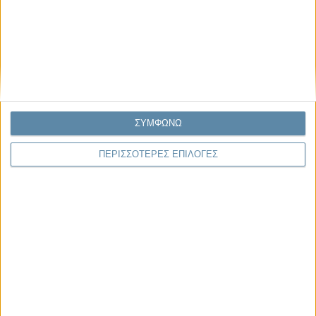
Μας αφορά
Πρόσφατα
Η κρίση της προσδοκίας
Ο Όλυμπος εντάχθηκε στον Κατάλογο Μνημείων
Παγκόσμιας Κληρονομιάς της UNESCO
ΣΥΜΦΩΝΩ
Σεισμοί Βενεζουέλας 2026: Επιτόπια Διερεύνηση,
ΠΕΡΙΣΣΟΤΕΡΕΣ ΕΠΙΛΟΓΕΣ
Τεκμηρίωση και Διδάγματα
Ανθισμένη συ-στολή
Να αφήνεις τους ανθρώπους να είναι (letting
people be)
To Newsletter του Propago