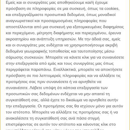
Εμείς και οι συνεργάτες μας αποθηκεύουμε και/ή έχουμε
πρόσβαση σε πληροφορίες σε μια συσκευή, όπως τα cookies,
και επεξεργαζόμαστε προσωπικά δεδομένα, όπως μοναδικοί
29.03.2021, 7:44
αναγνωριστικοί και προσαρμοσμένες πληροφορίες που
ΠΑΡΕΜΒΆΣΕΙΣ, ΤΟ ΘΈΜΑ ΤΗΣ ΗΜΈΡΑΣ
αποστέλλονται από μια συσκευή για εξατομικευμένες διαφημίσεις
Όταν πήρα στα χέρια μου τη διάγνωση του παιδιού
και περιεχόμενο, μέτρηση διαφήμισης και περιεχομένου, έρευνα
μου… που έγραφε αυτισμός
ακροατηρίου και ανάπτυξη υπηρεσιών.
Με την άδειά σας, εμείς
και οι συνεργάτες μας ενδέχεται να χρησιμοποιήσουμε ακριβή
δεδομένα γεωγραφικής τοποθεσίας και ταυτοποίησης μέσω
σάρωσης συσκευών. Μπορείτε να κάνετε κλικ για να συναινέσετε
στην επεξεργασία από εμάς και τους συνεργάτες μας όπως
Παρεμβάσεις
περιγράφεται παραπάνω. Εναλλακτικά, μπορείτε να αποκτήσετε
πρόσβαση σε πιο λεπτομερείς πληροφορίες και να αλλάξετε τις
προτιμήσεις σας πριν συναινέσετε ή να αρνηθείτε να
Κέλλυ Καμπάκη
Κέλλυ Καμπάκη: Η μαμά της Έμμας
συναινέσετε.
Λάβετε υπόψη ότι κάποια επεξεργασία των
γράφει για την “ισόβια καταδίκη
προσωπικών σας δεδομένων ενδέχεται να μην απαιτεί τη
της”
συγκατάθεσή σας, αλλά έχετε το δικαίωμα να αρνηθείτε αυτήν
την επεξεργασία. Οι προτιμήσεις σας θα ισχύουν μόνο για αυτόν
τον ιστότοπο. Μπορείτε να αλλάξετε τις προτιμήσεις σας ή να
Γιάννης Πανούσης
ανακαλέσετε τη συγκατάθεσή σας ανά πάσα στιγμή
Οι μόνοι αθώοι
επιστρέφοντας σε αυτόν τον ιστότοπο και κάνοντας κλικ στο