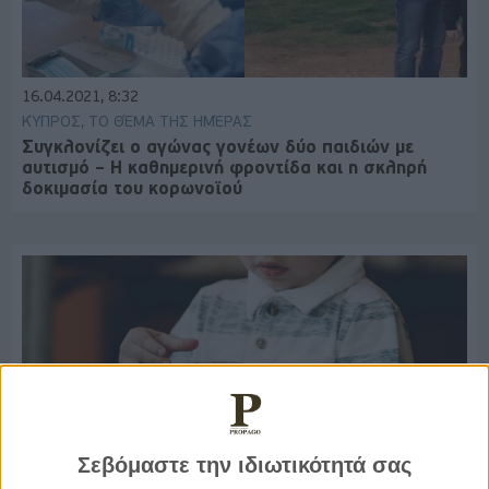
16.04.2021, 8:32
ΚΎΠΡΟΣ, ΤΟ ΘΈΜΑ ΤΗΣ ΗΜΈΡΑΣ
Συγκλονίζει ο αγώνας γονέων δύο παιδιών με
αυτισμό – Η καθημερινή φροντίδα και η σκληρή
δοκιμασία του κορωνοϊού
Σεβόμαστε την ιδιωτικότητά σας