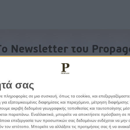
To Newsletter του Propag
Λάβετε την ανάλυση της ημέρας στο email σας
ητά σας
σε πληροφορίες σε μια συσκευή, όπως τα cookies, και επεξεργαζόμαστ
α εξατομικευμένες διαφημίσεις και περιεχόμενο, μέτρηση διαφήμισης 
οιήσουμε ακριβή δεδομένα γεωγραφικής τοποθεσίας και ταυτοποίησης μέ
εται παραπάνω. Εναλλακτικά, μπορείτε να αποκτήσετε πρόσβαση σε πιο
άποια επεξεργασία των προσωπικών σας δεδομένων ενδέχεται να μην απ
τόν τον ιστότοπο. Μπορείτε να αλλάξετε τις προτιμήσεις σας ή να ανα
εμβάσεις