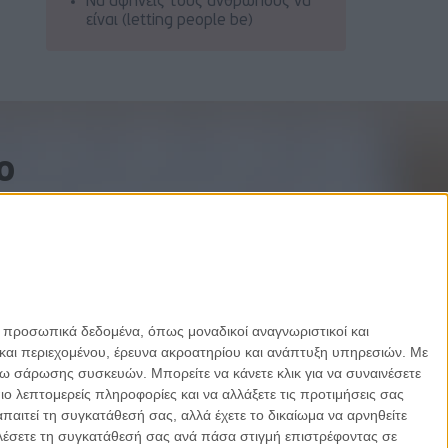
Να αφήνεις τους ανθρώπους να
είναι (letting people be)
o
ε προσωπικά δεδομένα, όπως μοναδικοί αναγνωριστικοί και
και περιεχομένου, έρευνα ακροατηρίου και ανάπτυξη υπηρεσιών.
Με
σω σάρωσης συσκευών. Μπορείτε να κάνετε κλικ για να συναινέσετε
 λεπτομερείς πληροφορίες και να αλλάξετε τις προτιμήσεις σας
αιτεί τη συγκατάθεσή σας, αλλά έχετε το δικαίωμα να αρνηθείτε
καλέσετε τη συγκατάθεσή σας ανά πάσα στιγμή επιστρέφοντας σε
Designed by Porcupine Colors
-
Developed by Joinweb