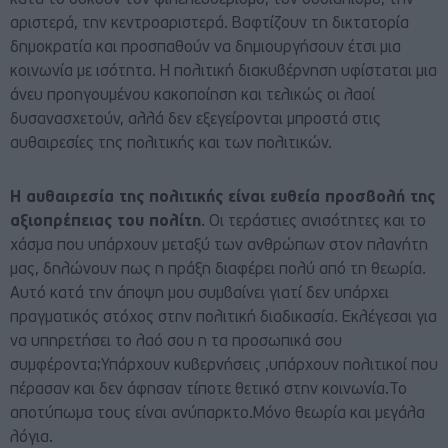
κατά το δοκούν τον φιλελευθερισμό, τον σοσιαλισμό, την
αριστερά, την κεντροαριστερά. Βαφτίζουν τη δικτατορία
δημοκρατία και προσπαθούν να δημιουργήσουν έτσι μια
κοινωνία με ισότητα. Η πολιτική διακυβέρνηση υφίσταται μια
άνευ προηγουμένου κακοποίηση και τελικώς οι λαοί
δυσανασχετούν, αλλά δεν εξεγείρονται μπροστά στις
αυθαιρεσίες της πολιτικής και των πολιτικών.
Η αυθαιρεσία της πολιτικής είναι ευθεία προσβολή της
αξιοπρέπειας του πολίτη
. Οι τεράστιες ανισότητες και το
χάσμα που υπάρχουν μεταξύ των ανθρώπων στον πλανήτη
μας, δηλώνουν πως η πράξη διαφέρει πολύ από τη θεωρία.
Αυτό κατά την άποψη μου συμβαίνει γιατί δεν υπάρχει
πραγματικός στόχος στην πολιτική διαδικασία. Εκλέγεσαι για
να υπηρετήσει το λαό σου η τα προσωπικά σου
συμφέροντα;Υπάρχουν κυβερνήσεις ,υπάρχουν πολιτικοί που
πέρασαν και δεν άφησαν τίποτε θετικό στην κοινωνία.Το
αποτύπωμα τους είναι ανύπαρκτο.Μόνο θεωρία και μεγάλα
λόγια.