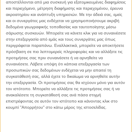
αποτέλεσμα και όχι από τις προθέσεις μόνο.
αποστέλλονται από μια συσκευή για εξατομικευμένες διαφημίσεις
Κοινοποιήστε:
και περιεχόμενο, μέτρηση διαφήμισης και περιεχομένου, έρευνα
ακροατηρίου και ανάπτυξη υπηρεσιών.
Με την άδειά σας, εμείς
και οι συνεργάτες μας ενδέχεται να χρησιμοποιήσουμε ακριβή
Facebook
X
LinkedIn
WhatsApp
δεδομένα γεωγραφικής τοποθεσίας και ταυτοποίησης μέσω
σάρωσης συσκευών. Μπορείτε να κάνετε κλικ για να συναινέσετε
Εκτύπωση
στην επεξεργασία από εμάς και τους συνεργάτες μας όπως
περιγράφεται παραπάνω. Εναλλακτικά, μπορείτε να αποκτήσετε
πρόσβαση σε πιο λεπτομερείς πληροφορίες και να αλλάξετε τις
προτιμήσεις σας πριν συναινέσετε ή να αρνηθείτε να
συναινέσετε.
Λάβετε υπόψη ότι κάποια επεξεργασία των
προσωπικών σας δεδομένων ενδέχεται να μην απαιτεί τη
Διαβάστε περισσότερα:
συγκατάθεσή σας, αλλά έχετε το δικαίωμα να αρνηθείτε αυτήν
την επεξεργασία. Οι προτιμήσεις σας θα ισχύουν μόνο για αυτόν
τον ιστότοπο. Μπορείτε να αλλάξετε τις προτιμήσεις σας ή να
ανακαλέσετε τη συγκατάθεσή σας ανά πάσα στιγμή
επιστρέφοντας σε αυτόν τον ιστότοπο και κάνοντας κλικ στο
κουμπί "Απορρήτου" στο κάτω μέρος της ιστοσελίδας.