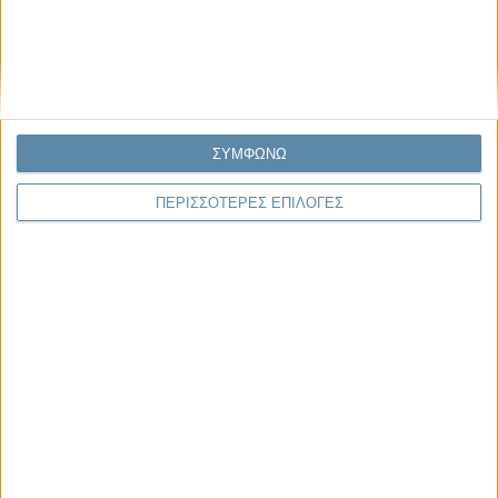
Παρεμβάσεις
ΣΥΜΦΩΝΩ
Κέλλυ Καμπάκη
Κέλλυ Καμπάκη: Η μαμά της Έμμας
ΠΕΡΙΣΣΟΤΕΡΕΣ ΕΠΙΛΟΓΕΣ
γράφει για την “ισόβια καταδίκη
της”
Γιάννης Πανούσης
Οι μόνοι αθώοι
Αντώνιος Ντακανάλης
Τέμπη: Η Κορυφή του Παγόβουνου
μιας Κοινωνίας που βράζει