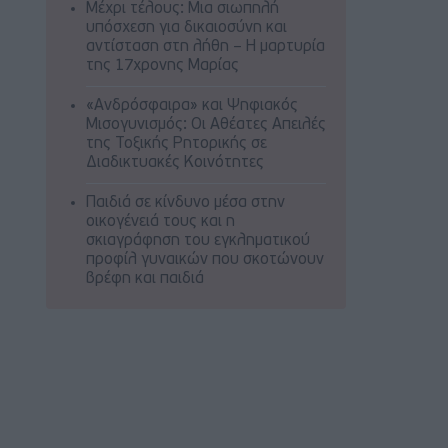
Μέχρι τέλους: Μια σιωπηλή
υπόσχεση για δικαιοσύνη και
αντίσταση στη λήθη – Η μαρτυρία
της 17χρονης Μαρίας
«Ανδρόσφαιρα» και Ψηφιακός
Μισογυνισμός: Οι Αθέατες Απειλές
της Τοξικής Ρητορικής σε
Διαδικτυακές Κοινότητες
Παιδιά σε κίνδυνο μέσα στην
οικογένειά τους και η
σκιαγράφηση του εγκληματικού
προφίλ γυναικών που σκοτώνουν
βρέφη και παιδιά