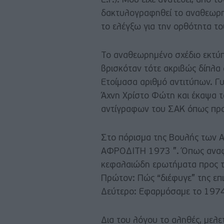
Ε.Γ.). Μου είχε ανατεθεί, από 
δακτυλογραφηθεί το αναθεωρη
το ελέγξω για την ορθότητα το
Το αναθεωρημένο σχέδιο εκτύπ
βρισκόταν τότε ακριβώς δίπλα
Ετοίμασα αριθμό αντιτύπων. Γ
Άχνη Χρίστο Φώτη και έκαψα τ
αντίγραφων του ΣΑΚ όπως προ
Στο πόρισμα της Βουλής των 
ΑΦΡΟΔΙΤΗ 1973 ”. Όπως αναφέρ
κεφαλαιώδη ερωτήματα προς τ
Πρώτον: Πώς “διέφυγε” της επι
Δεύτερο: Εφαρμόσαμε το 1974
Δια του λόγου το αληθές, μελ