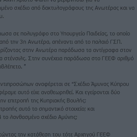
τον Άχνη Χρίστο Φώτη να μεριμνήσω για να
μένο σχέδιο από δακτυλογράφους της Ανωτέρας και να
υ.
ωσα σε πολυγράφο στο Υπουργείο Παιδείας, το οποίο
 από την 3η Ανωτέρα, απέναντι από το παλαιό ΓΣΠ.
υρίζοντας στην Ανωτέρα παράδωσα τα αντίγραφα στον
α στένσιλς. Στην συνέχεια παράδωσα στο ΓΕΕΦ αριθμό
βλέπετο. ”
Αντιπροσώπων αναφέρεται σε “Σχέδιο Άμυνας Κύπρου
αμε αυτό είχε αναθεωρηθεί. Και εγείρονται δύο
ην επιτροπή της Κυπριακής Βουλής:
τροπής αυτό το σημαντικό στοιχείο; και
 το λανθασμένο σχέδιο Αμύνης;
ετώντας την κατάθεση του τότε Αρχηγού ΓΕΕΦ