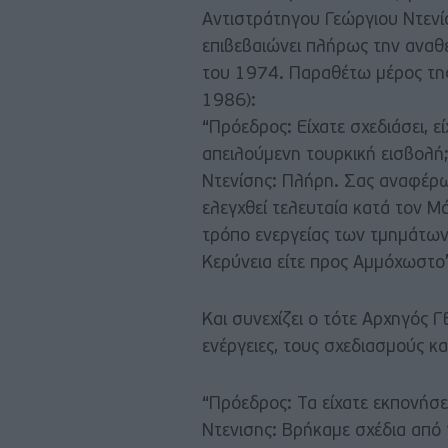
Αντιστράτηγου Γεώργιου Ντενί
επιβεβαιώνει πλήρως την αναθ
του 1974. Παραθέτω μέρος της
1986):
“Πρόεδρος: Είχατε σχεδιάσει, ε
απειλούμενη τουρκική εισβολή
Ντενίσης: Πλήρη. Σας αναφέρω
ελεγχθεί τελευταία κατά τον Μά
τρόπο ενεργείας των τμημάτων
Κερύνεια είτε προς Αμμόχωστο
Και συνεχίζει ο τότε Αρχηγός 
ενέργειες, τους σχεδιασμούς 
“Πρόεδρος: Τα είχατε εκπονήσει
Ντενισης: Βρήκαμε σχέδια από