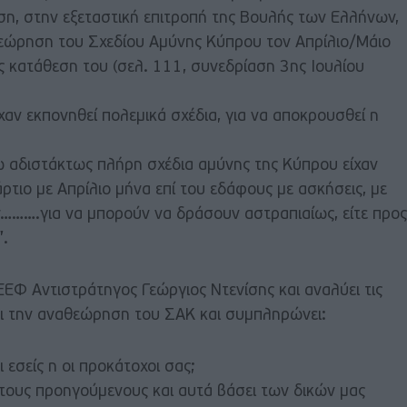
ση, στην εξεταστική επιτροπή της Βουλής των Ελλήνων,
εώρηση του Σχεδίου Αμύνης Κύπρου τον Απρίλιο/Μάιο
 κατάθεση του (σελ. 111, συνεδρίαση 3ης Ιουλίου
ίχαν εκπονηθεί πολεμικά σχέδια, για να αποκρουσθεί η
;
 αδιστάκτως πλήρη σχέδια αμύνης της Κύπρου είχαν
ρτιο με Απρίλιο μήνα επί του εδάφους με ασκήσεις, με
……….για να μπορούν να δράσουν αστραπιαίως, είτε προς
”.
ΓΕΕΦ Αντιστράτηγος Γεώργιος Ντενίσης και αναλύει τις
και την αναθεώρηση του ΣΑΚ και συμπληρώνει:
 εσείς η οι προκάτοχοι σας;
 τους προηγούμενους και αυτά βάσει των δικών μας