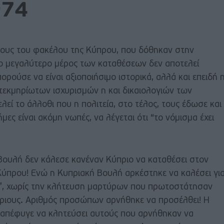
974
ους του φακέλου της Κύπρου, που δόθηκαν στην
το μεγαλύτερο μέρος των καταθέσεων δεν αποτελεί
ρούσε να είναι αξιοποιήσιμο ιστορικά, αλλά και επειδή 
ατεκμηρίωτων ισχυρισμών η και δικαιολογιών των
εί το άλλοθι που η πολιτεία, στο τέλος, τους έδωσε και
μες είναι ακόμη νωπές, να λέγεται ότι “το νόμισμα έχει
 Βουλή δεν κάλεσε κανέναν Κύπριο να καταθέσει στον
Κύπρου! Ενώ η Κυπριακή Βουλή αρκέστηκε να καλέσει γι
ς”, χωρίς την κλήτευση μαρτύρων που πρωτοστάτησαν
πριους. Αριθμός προσώπων αρνήθηκε να προσέλθει! Η
α απέφυγε να κλητεύσει αυτούς που αρνήθηκαν να