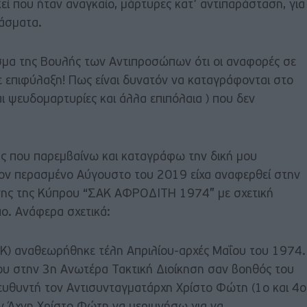
εί που ήταν αναγκαίο, μάρτυρες κατ’ αντιπαράσταση, για
άσματα.
σμα της Βουλής των Αντιπροσώπων ότι οι αναφορές σε
ε επιφύλαξη! Πως είναι δυνατόν να καταγράφονται στο
αι ψευδομαρτυρίες και άλλα επιπόλαια ) που δεν
ους που παρεμβαίνω και καταγράφω την δική μου
τον περασμένο Αύγουστο του 2019 είχα αναφερθεί στην
ης της Κύπρου “ΣΑΚ ΑΦΡΟΔΙΤΗ 1974” με σχετική
ο. Ανάφερα σχετικά:
Κ) αναθεωρήθηκε τέλη Απριλίου-αρχές Μαΐου του 1974.
ου στην 3η Ανωτέρα Τακτική Διοίκηση σαν βοηθός του
ιευθυντή τον Αντισυνταγματάρχη Χρίστο Φώτη (1ο και 4ο