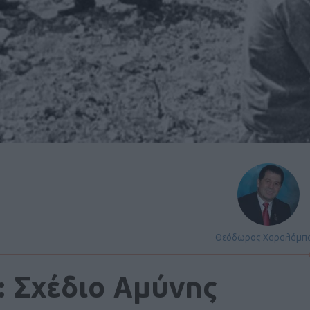
Θεόδωρος Χαραλάμπ
 Σχέδιο Αμύνης